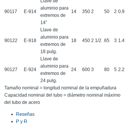
Llave de
aluminio para
90117
E-914
14
350
2
50
2
0.9
extremos de
14"
Llave de
aluminio para
90122
E-918
18
450
2 1/2
65
3
1.4
extremos de
18 pulg.
Llave de
aluminio para
90127
E-924
24
600
3
80
5
2.2
extremos de
24 pulg.
Tamaño nominal = longitud nominal de la empuñadura
Capacidad nominal del tubo = diámetro nominal máximo
del tubo de acero
Reseñas
P y R