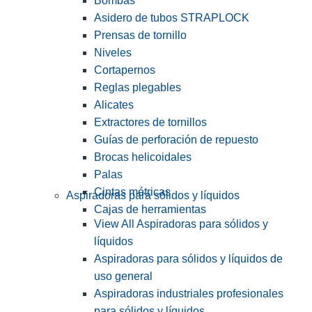
Bombas
Asidero de tubos STRAPLOCK
Prensas de tornillo
Niveles
Cortapernos
Reglas plegables
Alicates
Extractores de tornillos
Guías de perforación de repuesto
Brocas helicoidales
Palas
Cintas métricas
Aspiradoras para sólidos y líquidos
Cajas de herramientas
View All Aspiradoras para sólidos y
líquidos
Aspiradoras para sólidos y líquidos de
uso general
Aspiradoras industriales profesionales
para sólidos y líquidos