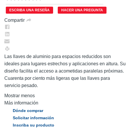
puntuación.
Enlace
ESCRIBA UNA RESEÑA
HACER UNA PREGUNTA
en
la
Compartir
misma
página.
Las llaves de aluminio para espacios reducidos son
ideales para lugares estrechos y aplicaciones en altura. Su
diseño facilita el acceso a acometidas paralelas próximas.
Cuarenta por ciento más ligeras que las llaves para
servicio pesado.
Mostrar menos
Más información
Dónde comprar
Solicitar información
Inscriba su producto