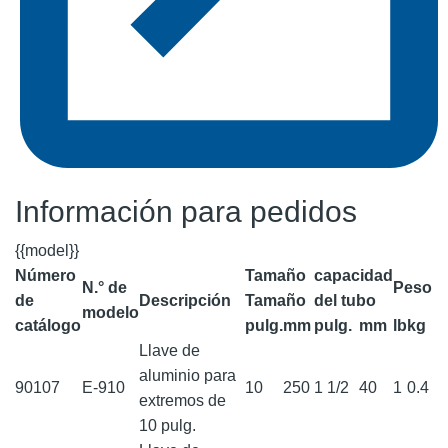
Información para pedidos
{{model}}
Número
Tamaño
capacidad
N.° de
Peso
de
Descripción
Tamaño
del tubo
modelo
catálogo
pulg.
mm
pulg.
mm
lb
kg
Llave de
aluminio para
90107
E-910
10
250
1 1/2
40
1
0.4
extremos de
10 pulg.