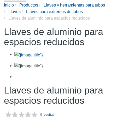
Inicio
Productos
Llaves y herramientas para tubos
Llaves
Llaves para extremos de tubos
Llaves de aluminio para espacios reducidos
Llaves de aluminio para
espacios reducidos
Llaves de aluminio para
espacios reducidos
0 reseñas
Sin