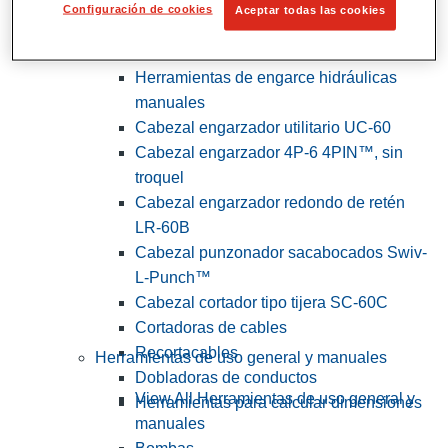
Configuración de cookies
Aceptar todas las cookies
View All Herramientas de servicios
públicos y de electricistas
Herramientas de engarce hidráulicas
manuales
Cabezal engarzador utilitario UC-60
Cabezal engarzador 4P-6 4PIN™, sin
troquel
Cabezal engarzador redondo de retén
LR-60B
Cabezal punzonador sacabocados Swiv-
L-Punch™
Cabezal cortador tipo tijera SC-60C
Cortadoras de cables
Recortacables
Herramientas de uso general y manuales
Dobladoras de conductos
View All Herramientas de uso general y
Herramientas para calcular dimensiones
manuales