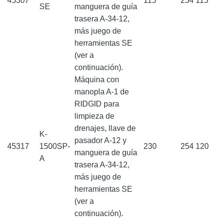
45307
115
254
115
SE
manguera de guía
trasera A-34-12,
más juego de
herramientas SE
(ver a
continuación).
Máquina con
manopla A-1 de
RIDGID para
limpieza de
drenajes, llave de
K-
pasador A-12 y
45317
1500SP-
230
254
120
manguera de guía
A
trasera A-34-12,
más juego de
herramientas SE
(ver a
continuación).