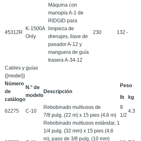
Máquina con
manopla A-1 de
RIDGID para
K-1500A
limpieza de
45312R
230
132
-
Only
drenajes, llave de
pasador A-12 y
manguera de guía
trasera A-34-12
Cables y guías
{{model}}
Número
Peso
N.° de
de
Descripción
modelo
lb
kg
catálogo
Rebobinado multiusos de
9
62275
C-10
4.3
7/8 pulg. (22 m) x 15 pies (4,6 m)
1/2
Rebobinado multiusos estándar, 1
1/4 pulg. (32 mm) x 15 pies (4,6
m), paso de 3/8 pulg. (10 mm)