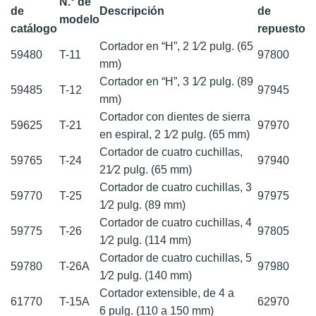
N.° de
de
Descripción
de
modelo
catálogo
repuesto
Cortador en “H”, 2 1⁄2 pulg. (65
59480
T-11
97800
mm)
Cortador en “H”, 3 1⁄2 pulg. (89
59485
T-12
97945
mm)
Cortador con dientes de sierra
59625
T-21
97970
en espiral, 2 1⁄2 pulg. (65 mm)
Cortador de cuatro cuchillas,
59765
T-24
97940
21⁄2 pulg. (65 mm)
Cortador de cuatro cuchillas, 3
59770
T-25
97975
1⁄2 pulg. (89 mm)
Cortador de cuatro cuchillas, 4
59775
T-26
97805
1⁄2 pulg. (114 mm)
Cortador de cuatro cuchillas, 5
59780
T-26A
97980
1⁄2 pulg. (140 mm)
Cortador extensible, de 4 a
61770
T-15A
62970
6 pulg. (110 a 150 mm)