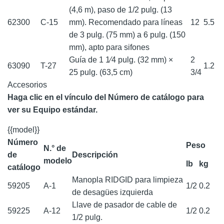
(4,6 m), paso de 1/2 pulg. (13
62300
C-15
mm). Recomendado para líneas
12
5.5
de 3 pulg. (75 mm) a 6 pulg. (150
mm), apto para sifones
Guía de 1 1⁄4 pulg. (32 mm) ×
2
63090
T-27
1.2
25 pulg. (63,5 cm)
3/4
Accesorios
Haga clic en el vínculo del Número de catálogo para
ver su Equipo estándar.
{{model}}
Número
Peso
N.° de
de
Descripción
modelo
lb
kg
catálogo
Manopla RIDGID para limpieza
59205
A-1
1/2
0.2
de desagües izquierda
Llave de pasador de cable de
59225
A-12
1/2
0.2
1/2 pulg.