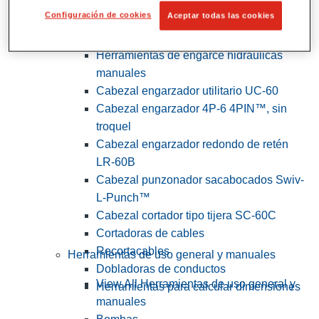
Configuración de cookies
Aceptar todas las cookies
View All Herramientas de servicios
públicos y de electricistas
Herramientas de engarce hidráulicas
manuales
Cabezal engarzador utilitario UC-60
Cabezal engarzador 4P-6 4PIN™, sin
troquel
Cabezal engarzador redondo de retén
LR-60B
Cabezal punzonador sacabocados Swiv-
L-Punch™
Cabezal cortador tipo tijera SC-60C
Cortadoras de cables
Recortacables
Herramientas de uso general y manuales
Dobladoras de conductos
View All Herramientas de uso general y
Herramientas para calcular dimensiones
manuales