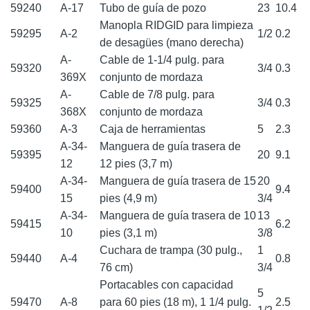
59240
A-17
Tubo de guía de pozo
23
10.4
Manopla RIDGID para limpieza
59295
A-2
1/2
0.2
de desagües (mano derecha)
A-
Cable de 1-1/4 pulg. para
59320
3/4
0.3
369X
conjunto de mordaza
A-
Cable de 7/8 pulg. para
59325
3/4
0.3
368X
conjunto de mordaza
59360
A-3
Caja de herramientas
5
2.3
A-34-
Manguera de guía trasera de
59395
20
9.1
12
12 pies (3,7 m)
A-34-
Manguera de guía trasera de 15
20
59400
9.4
15
pies (4,9 m)
3/4
A-34-
Manguera de guía trasera de 10
13
59415
6.2
10
pies (3,1 m)
3/8
Cuchara de trampa (30 pulg.,
1
59440
A-4
0.8
76 cm)
3/4
Portacables con capacidad
5
59470
A-8
para 60 pies (18 m), 1 1/4 pulg.
2.5