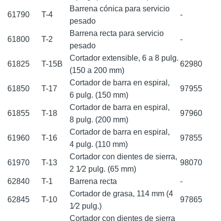
Barrena cónica para servicio
61790
T-4
-
pesado
Barrena recta para servicio
61800
T-2
-
pesado
Cortador extensible, 6 a 8 pulg.
61825
T-15B
62980
(150 a 200 mm)
Cortador de barra en espiral,
61850
T-17
97955
6 pulg. (150 mm)
Cortador de barra en espiral,
61855
T-18
97960
8 pulg. (200 mm)
Cortador de barra en espiral,
61960
T-16
97855
4 pulg. (110 mm)
Cortador con dientes de sierra,
61970
T-13
98070
2 1⁄2 pulg. (65 mm)
62840
T-1
Barrena recta
-
Cortador de grasa, 114 mm (4
62845
T-10
97865
1⁄2 pulg.)
Cortador con dientes de sierra