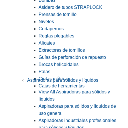
Bombas
Asidero de tubos STRAPLOCK
Prensas de tornillo
Niveles
Cortapernos
Reglas plegables
Alicates
Extractores de tornillos
Guías de perforación de repuesto
Brocas helicoidales
Palas
Cintas métricas
Aspiradoras para sólidos y líquidos
Cajas de herramientas
View All Aspiradoras para sólidos y
líquidos
Aspiradoras para sólidos y líquidos de
uso general
Aspiradoras industriales profesionales
para sólidos y líquidos