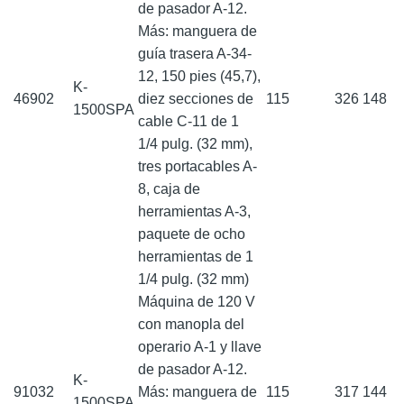
de pasador A-12.
Más: manguera de
guía trasera A-34-
12, 150 pies (45,7),
K-
46902
diez secciones de
115
326
148
1500SPA
cable C-11 de 1
1/4 pulg. (32 mm),
tres portacables A-
8, caja de
herramientas A-3,
paquete de ocho
herramientas de 1
1/4 pulg. (32 mm)
Máquina de 120 V
con manopla del
operario A-1 y llave
de pasador A-12.
K-
91032
Más: manguera de
115
317
144
1500SPA