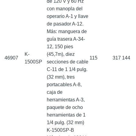
de 120 V y 60 Hz
con manopla del
operario A-1 y llave
de pasador A-12.
Más: manguera de
guía trasera A-34-
12, 150 pies
K-
(45,7m), diez
46907
115
317
144
1500SP
secciones de cable
C-11 de 1 1/4 pulg.
(32 mm), tres
portacables A-8,
caja de
herramientas A-3,
paquete de ocho
herramientas de 1
1/4 pulg. (32 mm)
K-1500SP-B