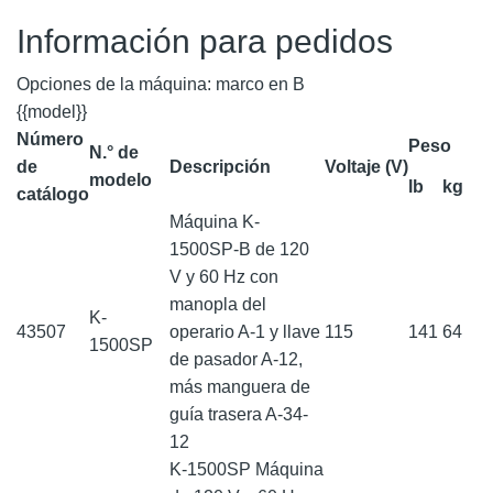
Información para pedidos
Opciones de la máquina: marco en B
{{model}}
Número
Peso
N.° de
de
Descripción
Voltaje (V)
modelo
lb
kg
catálogo
Máquina K-
1500SP-B de 120
V y 60 Hz con
manopla del
K-
43507
operario A-1 y llave
115
141
64
1500SP
de pasador A-12,
más manguera de
guía trasera A-34-
12
K-1500SP Máquina