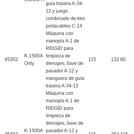
guía trasera A-34-
12 y juego
combinado de tres
portacables C-14
Máquina con
manopla A-1 de
RIDGID para
K-1500A
limpieza de
45302
115
132
60
Only
drenajes, llave de
pasador A-12 y
manguera de guía
trasera A-34-12
Máquina con
manopla A-1 de
RIDGID para
limpieza de
drenajes, llave de
K-1500A
pasador A-12 y