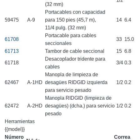
1/2
(32 mm)
Portacables con capacidad
59475
A-9
para 150 pies (45,7 m),
14
6.4
11/4 pulg. (32 mm)
Portacable para cables
61708
33
15.0
seccionales
61713
Tambor de cable seccional
15
6.8
Desacoplador tridente para
61718
3/4
0.3
cables
Manopla de limpieza de
62467
A-1HD
desagües RIDGID izquierda
1/2
0.2
para servicio pesado
Manopla RIDGID (limpieza de
62472
A-2HD
desagües) (dcha.) para servicio
1/2
0.2
pesado
Herramientas
{{model}}
Número
Correa