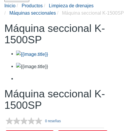
Inicio
Productos
Limpieza de drenajes
Máquinas seccionales
Máquina seccional K-1500SP
Máquina seccional K-
1500SP
Máquina seccional K-
1500SP
0 reseñas
Sin
puntuación.