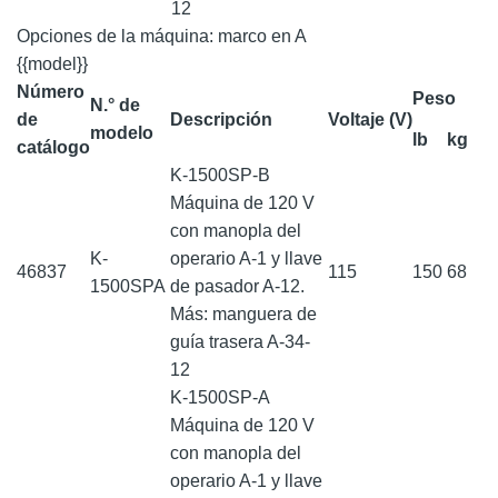
12
Opciones de la máquina: marco en A
{{model}}
Número
Peso
N.° de
de
Descripción
Voltaje (V)
modelo
lb
kg
catálogo
K-1500SP-B
Máquina de 120 V
con manopla del
K-
operario A-1 y llave
46837
115
150
68
1500SPA
de pasador A-12.
Más: manguera de
guía trasera A-34-
12
K-1500SP-A
Máquina de 120 V
con manopla del
operario A-1 y llave