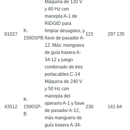
Máquina de 120 V
y 60 Hz con
manopla A-1 de
RIDGID para
K-
limpiar desagües, y
91027
115
297
135
1500SPB
llave de pasador A-
12. Más: manguera
de guía trasera A-
34-12 y juego
combinado de tres
portacables C-14
Máquina de 240 V
y 50 Hz con
manopla del
K-
operario A-1 y llave
43512
1500SP-
230
141
64
de pasador A-12,
B
más manguera de
guía trasera A-34-