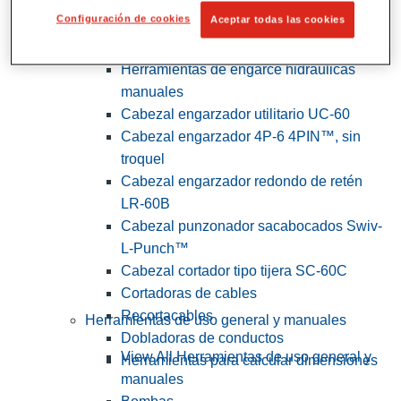
Configuración de cookies
Aceptar todas las cookies
View All Herramientas de servicios
públicos y de electricistas
Herramientas de engarce hidráulicas
manuales
Cabezal engarzador utilitario UC-60
Cabezal engarzador 4P-6 4PIN™, sin
troquel
Cabezal engarzador redondo de retén
LR-60B
Cabezal punzonador sacabocados Swiv-
L-Punch™
Cabezal cortador tipo tijera SC-60C
Cortadoras de cables
Recortacables
Herramientas de uso general y manuales
Dobladoras de conductos
View All Herramientas de uso general y
Herramientas para calcular dimensiones
manuales