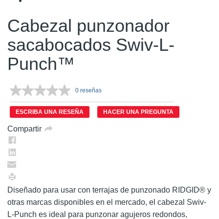
Cabezal punzonador
sacabocados Swiv-L-
Punch™
0 reseñas
Sin
puntuación.
Enlace
ESCRIBA UNA RESEÑA
HACER UNA PREGUNTA
en
la
Compartir
misma
página.
Diseñado para usar con terrajas de punzonado RIDGID® y
otras marcas disponibles en el mercado, el cabezal Swiv-
L-Punch es ideal para punzonar agujeros redondos,