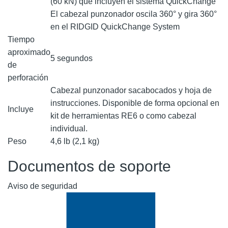
(60 kN) que incluyen el sistema QuickChange
El cabezal punzonador oscila 360° y gira 360°
en el RIDGID QuickChange System
Tiempo
aproximado
5 segundos
de
perforación
Cabezal punzonador sacabocados y hoja de
instrucciones. Disponible de forma opcional en
Incluye
kit de herramientas RE6 o como cabezal
individual.
Peso
4,6 lb (2,1 kg)
Documentos de soporte
Aviso de seguridad