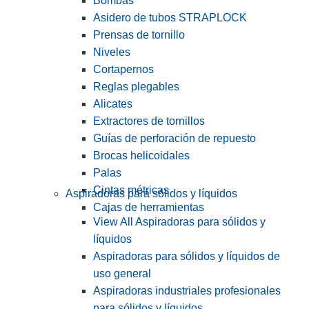
Bombas
Asidero de tubos STRAPLOCK
Prensas de tornillo
Niveles
Cortapernos
Reglas plegables
Alicates
Extractores de tornillos
Guías de perforación de repuesto
Brocas helicoidales
Palas
Cintas métricas
Aspiradoras para sólidos y líquidos
Cajas de herramientas
View All Aspiradoras para sólidos y
líquidos
Aspiradoras para sólidos y líquidos de
uso general
Aspiradoras industriales profesionales
para sólidos y líquidos