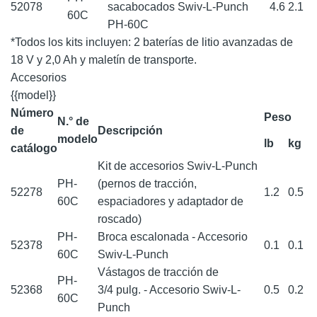
52078
sacabocados Swiv-L-Punch
4.6
2.1
60C
PH-60C
*Todos los kits incluyen: 2 baterías de litio avanzadas de
18 V y 2,0 Ah y maletín de transporte.
Accesorios
{{model}}
Número
Peso
N.° de
de
Descripción
modelo
lb
kg
catálogo
Kit de accesorios Swiv-L-Punch
PH-
(pernos de tracción,
52278
1.2
0.5
60C
espaciadores y adaptador de
roscado)
PH-
Broca escalonada - Accesorio
52378
0.1
0.1
60C
Swiv-L-Punch
Vástagos de tracción de
PH-
52368
3/4 pulg. - Accesorio Swiv-L-
0.5
0.2
60C
Punch