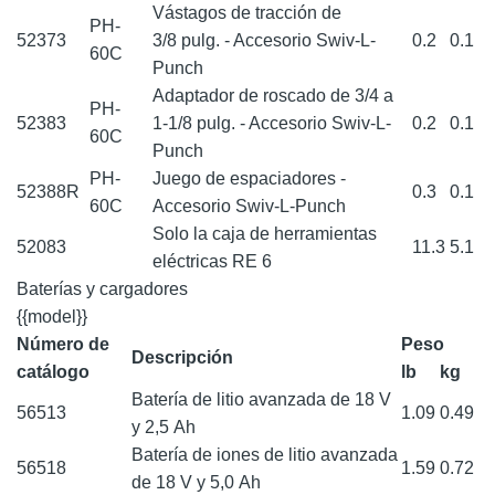
Vástagos de tracción de
PH-
52373
3/8 pulg. - Accesorio Swiv-L-
0.2
0.1
60C
Punch
Adaptador de roscado de 3/4 a
PH-
52383
1-1/8 pulg. - Accesorio Swiv-L-
0.2
0.1
60C
Punch
PH-
Juego de espaciadores -
52388R
0.3
0.1
60C
Accesorio Swiv-L-Punch
Solo la caja de herramientas
52083
11.3
5.1
eléctricas RE 6
Baterías y cargadores
{{model}}
Número de
Peso
Descripción
catálogo
lb
kg
Batería de litio avanzada de 18 V
56513
1.09
0.49
y 2,5 Ah
Batería de iones de litio avanzada
56518
1.59
0.72
de 18 V y 5,0 Ah