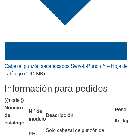
Cabezal punzón sacabocados Swiv-L-Punch™ – Hoja de
catálogo
(1.44 MB)
Información para pedidos
{{model}}
Número
Peso
N.° de
de
Descripción
modelo
lb
kg
catálogo
Solo cabezal de punzón de
PH-