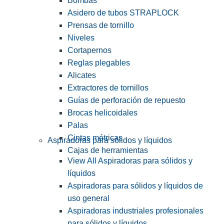
Bombas
Asidero de tubos STRAPLOCK
Prensas de tornillo
Niveles
Cortapernos
Reglas plegables
Alicates
Extractores de tornillos
Guías de perforación de repuesto
Brocas helicoidales
Palas
Cintas métricas
Aspiradoras para sólidos y líquidos
Cajas de herramientas
View All Aspiradoras para sólidos y
líquidos
Aspiradoras para sólidos y líquidos de
uso general
Aspiradoras industriales profesionales
para sólidos y líquidos