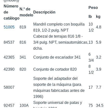
{{model}}
Número
Peso
N.° de
de
Descripción
modelo
lb
kg
catálogo
Mandril completo con boquilla
10
51005
819
4.8
819, 1/2-2 pulg. NPT
1/2
Cabezal de terrajas 816 1/8 -
84537
816
3/4 pulg. NPT, semiautomáticas,
13
5.9
dcha.
6
42365
341
Conjunto de escariador 341
3.2
3/4
8
42390
820
Conjunto de cortador 820
3.9
1/2
Soporte del adaptador del
soporte de la máquina (para
58007
17
7.7
máquinas fabricadas antes de
1996)
Soporte universal de patas y
92457
100A
75
34.5