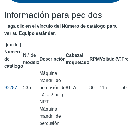
Información para pedidos
Haga clic en el vínculo del Número de catálogo para
ver su Equipo estándar.
{{model}}
Número
N.° de
Cabezal
de
Descripción
RPM
Voltaje (V)
Fr
modelo
troquelado
catálogo
Máquina
mandril de
93287
535
percusión de
811A
36
115
50 
1/2 a 2 pulg.
NPT
Máquina
mandril de
percusión