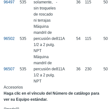
96497
535
solamente,
-
36
115
50 
sin troqueles
de roscado
ni terrajas
Máquina
mandril de
96502
535
percusión de
811A
54
115
50 
1/2 a 2 pulg.
NPT
Máquina
mandril de
96507
535
percusión de
811A
36
230
50 
1/2 a 2 pulg.
NPT
Accesorios
Haga clic en el vínculo del Número de catálogo para
ver su Equipo estándar.