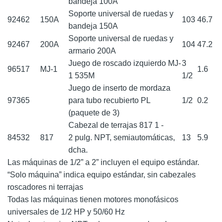
bandeja 100A
Soporte universal de ruedas y
92462
150A
103
46.7
bandeja 150A
Soporte universal de ruedas y
92467
200A
104
47.2
armario 200A
Juego de roscado izquierdo MJ-
3
96517
MJ-1
1.6
1 535M
1/2
Juego de inserto de mordaza
97365
para tubo recubierto PL
1/2
0.2
(paquete de 3)
Cabezal de terrajas 817 1 -
84532
817
2 pulg. NPT, semiautomáticas,
13
5.9
dcha.
Las máquinas de 1/2” a 2” incluyen el equipo estándar.
“Solo máquina” indica equipo estándar, sin cabezales
roscadores ni terrajas
Todas las máquinas tienen motores monofásicos
universales de 1/2 HP y 50/60 Hz