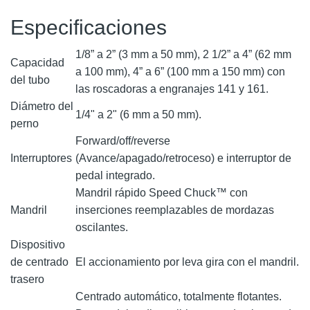
Especificaciones
1/8” a 2” (3 mm a 50 mm), 2 1/2” a 4” (62 mm
Capacidad
a 100 mm), 4” a 6” (100 mm a 150 mm) con
del tubo
las roscadoras a engranajes 141 y 161.
Diámetro del
1/4" a 2" (6 mm a 50 mm).
perno
Forward/off/reverse
Interruptores
(Avance/apagado/retroceso) e interruptor de
pedal integrado.
Mandril rápido Speed Chuck™ con
Mandril
inserciones reemplazables de mordazas
oscilantes.
Dispositivo
de centrado
El accionamiento por leva gira con el mandril.
trasero
Centrado automático, totalmente flotantes.