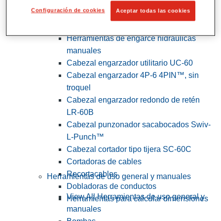
Configuración de cookies
Aceptar todas las cookies
View All Herramientas de servicios
públicos y de electricistas
Herramientas de engarce hidráulicas
manuales
Cabezal engarzador utilitario UC-60
Cabezal engarzador 4P-6 4PIN™, sin
troquel
Cabezal engarzador redondo de retén
LR-60B
Cabezal punzonador sacabocados Swiv-
L-Punch™
Cabezal cortador tipo tijera SC-60C
Cortadoras de cables
Recortacables
Herramientas de uso general y manuales
Dobladoras de conductos
View All Herramientas de uso general y
Herramientas para calcular dimensiones
manuales