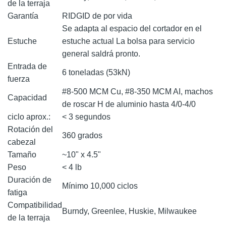
de la terraja
Garantía
RIDGID de por vida
Se adapta al espacio del cortador en el
Estuche
estuche actual La bolsa para servicio
general saldrá pronto.
Entrada de
6 toneladas (53kN)
fuerza
#8-500 MCM Cu, #8-350 MCM AI, machos
Capacidad
de roscar H de aluminio hasta 4/0-4/0
ciclo aprox.:
< 3 segundos
Rotación del
360 grados
cabezal
Tamaño
~10" x 4.5"
Peso
< 4 lb
Duración de
Mínimo 10,000 ciclos
fatiga
Compatibilidad
Burndy, Greenlee, Huskie, Milwaukee
de la terraja