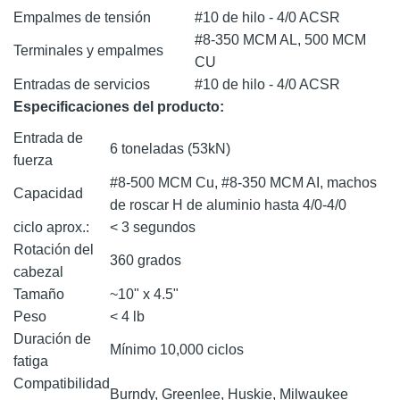
Empalmes de tensión
#10 de hilo - 4/0 ACSR
#8-350 MCM AL, 500 MCM
Terminales y empalmes
CU
Entradas de servicios
#10 de hilo - 4/0 ACSR
Especificaciones del producto:
Entrada de
6 toneladas (53kN)
fuerza
#8-500 MCM Cu, #8-350 MCM AI, machos
Capacidad
de roscar H de aluminio hasta 4/0-4/0
ciclo aprox.:
< 3 segundos
Rotación del
360 grados
cabezal
Tamaño
~10" x 4.5"
Peso
< 4 lb
Duración de
Mínimo 10,000 ciclos
fatiga
Compatibilidad
Burndy, Greenlee, Huskie, Milwaukee