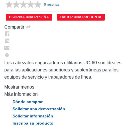
0 reseñas
Sin
puntuación.
Enlace
ESCRIBA UNA RESEÑA
HACER UNA PREGUNTA
en
la
Compartir
misma
página.
Los cabezales engarzadores utilitarios UC-60 son ideales
para las aplicaciones superiores y subterráneas para los
equipos de servicio y trabajadores de línea.
Mostrar menos
Más información
Dónde comprar
Solicitar una demostración
Solicitar información
Inscriba su producto