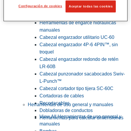
Configuración de cookies
Aceptar todas las cookies
View All Herramientas de servicios
públicos y de electricistas
Herramientas de engarce hidráulicas
manuales
Cabezal engarzador utilitario UC-60
Cabezal engarzador 4P-6 4PIN™, sin
troquel
Cabezal engarzador redondo de retén
LR-60B
Cabezal punzonador sacabocados Swiv-
L-Punch™
Cabezal cortador tipo tijera SC-60C
Cortadoras de cables
Recortacables
Herramientas de uso general y manuales
Dobladoras de conductos
View All Herramientas de uso general y
Herramientas para calcular dimensiones
manuales