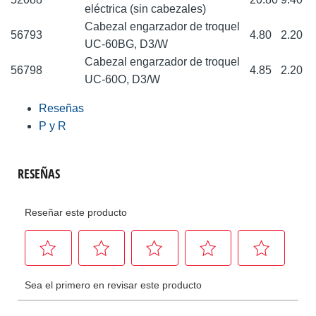
eléctrica (sin cabezales)
Cabezal engarzador de troquel
56793
4.80
2.20
UC-60BG, D3/W
Cabezal engarzador de troquel
56798
4.85
2.20
UC-60O, D3/W
Reseñas
P y R