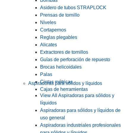
Bombas
Asidero de tubos STRAPLOCK
Prensas de tornillo
Niveles
Cortapernos
Reglas plegables
Alicates
Extractores de tornillos
Guías de perforación de repuesto
Brocas helicoidales
Palas
Cintas métricas
Aspiradoras para sólidos y líquidos
Cajas de herramientas
View All Aspiradoras para sólidos y
líquidos
Aspiradoras para sólidos y líquidos de
uso general
Aspiradoras industriales profesionales
para sólidos y líquidos