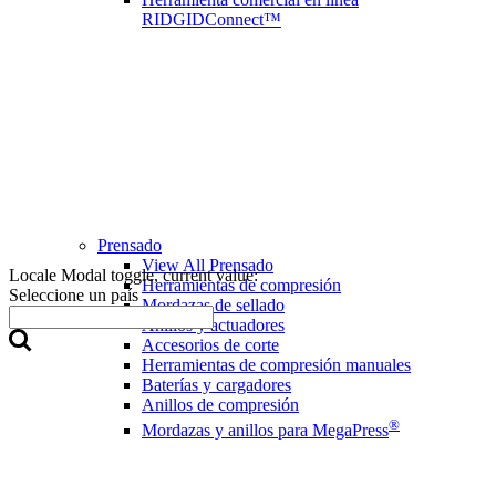
RIDGIDConnect™
Prensado
View All Prensado
Locale Modal toggle, current value:
Herramientas de compresión
Seleccione un país
Mordazas de sellado
Anillos y actuadores
Accesorios de corte
Herramientas de compresión manuales
Baterías y cargadores
Anillos de compresión
®
Mordazas y anillos para MegaPress