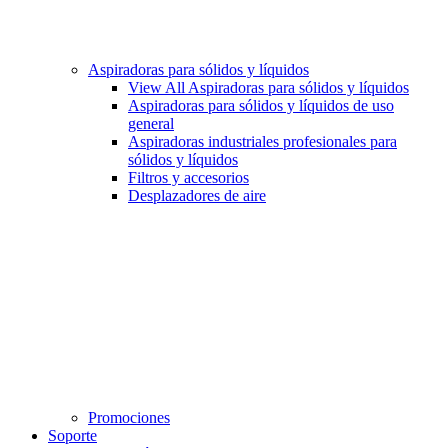
Aspiradoras para sólidos y líquidos
View All Aspiradoras para sólidos y líquidos
Aspiradoras para sólidos y líquidos de uso
general
Aspiradoras industriales profesionales para
sólidos y líquidos
Filtros y accesorios
Desplazadores de aire
Promociones
Soporte