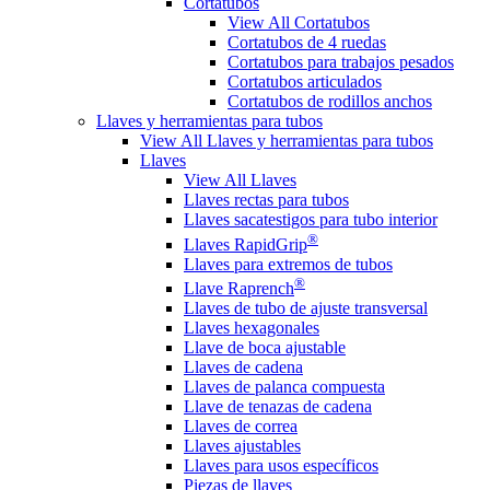
Cortatubos
View All Cortatubos
Cortatubos de 4 ruedas
Cortatubos para trabajos pesados
Cortatubos articulados
Cortatubos de rodillos anchos
Llaves y herramientas para tubos
View All Llaves y herramientas para tubos
Llaves
View All Llaves
Llaves rectas para tubos
Llaves sacatestigos para tubo interior
®
Llaves RapidGrip
Llaves para extremos de tubos
®
Llave Raprench
Llaves de tubo de ajuste transversal
Llaves hexagonales
Llave de boca ajustable
Llaves de cadena
Llaves de palanca compuesta
Llave de tenazas de cadena
Llaves de correa
Llaves ajustables
Llaves para usos específicos
Piezas de llaves