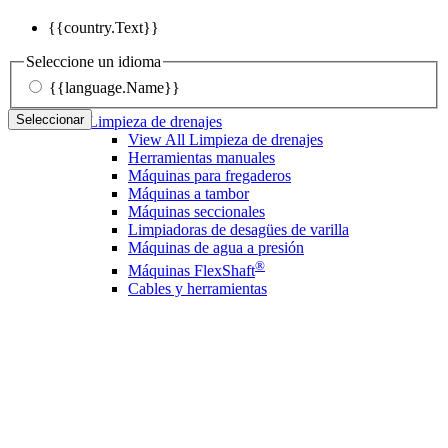
{{country.Text}}
Seleccione un idioma
{{language.Name}}
Seleccionar
Limpieza de drenajes
View All Limpieza de drenajes
Herramientas manuales
Máquinas para fregaderos
Máquinas a tambor
Máquinas seccionales
Limpiadoras de desagües de varilla
Máquinas de agua a presión
®
Máquinas FlexShaft
Cables y herramientas