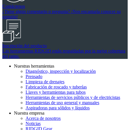
Contáctenos
¿Tiene algún comentario o pregunta? ¡Nos encantaría conocer su
opinión!
Inscripción del producto
Las herramientas RIDGID están respaldadas por la mejor cobertura
del ramo.
Nuestras herramientas
Diagnóstico, inspección y localización
Prensado
Limpieza de drenajes
Fabricación de roscado y tuberías
Llaves y herramientas para tubos
Herramientas de servicios públicos y de electricistas
Herramientas de uso general y manuales
Aspiradoras para sólidos y líquidos
Nuestra empresa
Acerca de nosotros
Noticias
RIDGID Gear