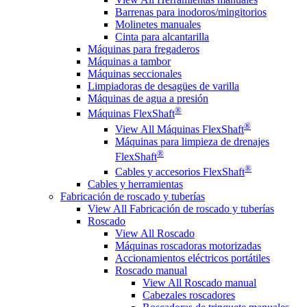
Barrenas para inodoros/mingitorios
Molinetes manuales
Cinta para alcantarilla
Máquinas para fregaderos
Máquinas a tambor
Máquinas seccionales
Limpiadoras de desagües de varilla
Máquinas de agua a presión
®
Máquinas FlexShaft
®
View All Máquinas FlexShaft
Máquinas para limpieza de drenajes
®
FlexShaft
®
Cables y accesorios FlexShaft
Cables y herramientas
Fabricación de roscado y tuberías
View All Fabricación de roscado y tuberías
Roscado
View All Roscado
Máquinas roscadoras motorizadas
Accionamientos eléctricos portátiles
Roscado manual
View All Roscado manual
Cabezales roscadores