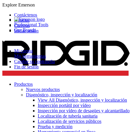
Explore Emerson
Contáctenos
Noticias
Professional Tools
Carreras
Our Brands
Iniciar sesión
Mi cuenta
Mis herramientas
Cambie su contraseña
Fin de sesión
Productos
Nuevos productos
Diagnóstico, inspección y localización
View All Diagnóstico, inspección y localización
Inspección portátil por vídeo
Inspección por vídeo de desagües y alcantarillado
Localización de tubería sanitaria
Localización de servicios públicos
Prueba y medición
Herramienta comercial en línea