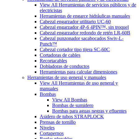
View All Herramientas de servicios públicos y de
electricistas
Herramientas de engarce hidráulicas manuales
Cabezal engarzador utilitario UC-60
Cabezal engarzador 4P-6 4PIN™, sin troquel
Cabezal engarzador redondo de retén LR-60B
Cabezal punzonador sacabocados Swiv-L-
Punch™
Cabezal cortador tipo tijera SC-60C
Cortadoras de cables
Recortacables
Dobladoras de conductos
Herramientas para calcular dimensiones
Herramientas de uso general y manuales
View All Herramientas de uso general y
manuales
Bombas
View All Bombas
Bombas de sumidero
Bombas para aguas negras y efluentes
Asidero de tubos STRAPLOCK
Prensas de tornillo
Niveles
Cortapernos
Reglas plegables