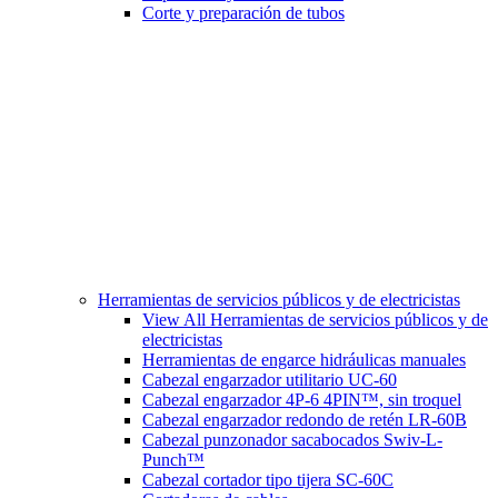
Corte y preparación de tubos
Herramientas de servicios públicos y de electricistas
View All Herramientas de servicios públicos y de
electricistas
Herramientas de engarce hidráulicas manuales
Cabezal engarzador utilitario UC-60
Cabezal engarzador 4P-6 4PIN™, sin troquel
Cabezal engarzador redondo de retén LR-60B
Cabezal punzonador sacabocados Swiv-L-
Punch™
Cabezal cortador tipo tijera SC-60C