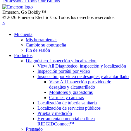
Professional Tools
Our Brands
Emerson. Go Boldly.
™
© 2026 Emerson Electric Co. Todos los derechos reservados.
×
Mi cuenta
Mis herramientas
Cambie su contraseña
Fin de sesión
Productos
Diagnóstico, inspección y localización
View All Diagnóstico, inspección y localización
Inspección portátil por vídeo
Inspección por vídeo de desagües y alcantarillado
View All Inspección por vídeo de
desagües y alcantarillado
Monitores y grabadoras
Carretes y cámaras
Localización de tubería sanitaria
Localización de servicios públicos
Prueba y medición
Herramienta comercial en línea
RIDGIDConnect™
Prensado