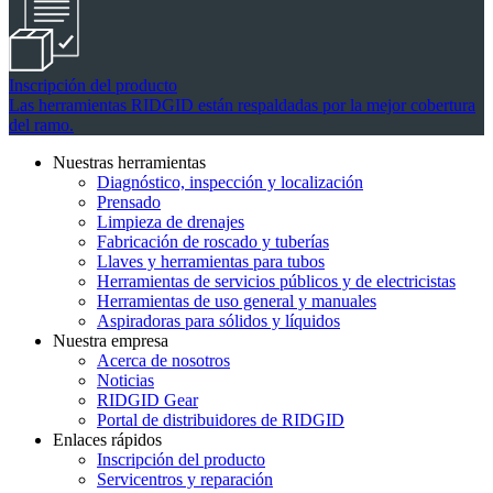
Inscripción del producto
Las herramientas RIDGID están respaldadas por la mejor cobertura
del ramo.
Nuestras herramientas
Diagnóstico, inspección y localización
Prensado
Limpieza de drenajes
Fabricación de roscado y tuberías
Llaves y herramientas para tubos
Herramientas de servicios públicos y de electricistas
Herramientas de uso general y manuales
Aspiradoras para sólidos y líquidos
Nuestra empresa
Acerca de nosotros
Noticias
RIDGID Gear
Portal de distribuidores de RIDGID
Enlaces rápidos
Inscripción del producto
Servicentros y reparación