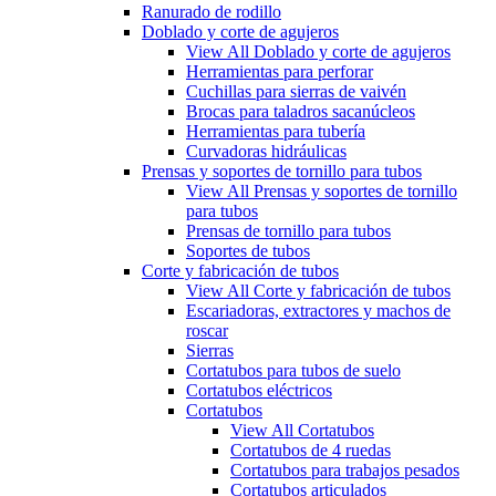
Ranurado de rodillo
Doblado y corte de agujeros
View All Doblado y corte de agujeros
Herramientas para perforar
Cuchillas para sierras de vaivén
Brocas para taladros sacanúcleos
Herramientas para tubería
Curvadoras hidráulicas
Prensas y soportes de tornillo para tubos
View All Prensas y soportes de tornillo
para tubos
Prensas de tornillo para tubos
Soportes de tubos
Corte y fabricación de tubos
View All Corte y fabricación de tubos
Escariadoras, extractores y machos de
roscar
Sierras
Cortatubos para tubos de suelo
Cortatubos eléctricos
Cortatubos
View All Cortatubos
Cortatubos de 4 ruedas
Cortatubos para trabajos pesados
Cortatubos articulados