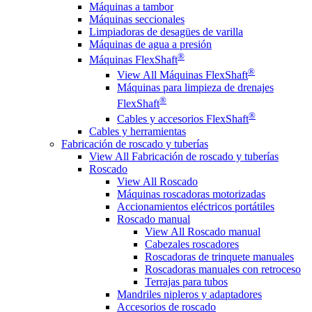
Máquinas a tambor
Máquinas seccionales
Limpiadoras de desagües de varilla
Máquinas de agua a presión
®
Máquinas FlexShaft
®
View All Máquinas FlexShaft
Máquinas para limpieza de drenajes
®
FlexShaft
®
Cables y accesorios FlexShaft
Cables y herramientas
Fabricación de roscado y tuberías
View All Fabricación de roscado y tuberías
Roscado
View All Roscado
Máquinas roscadoras motorizadas
Accionamientos eléctricos portátiles
Roscado manual
View All Roscado manual
Cabezales roscadores
Roscadoras de trinquete manuales
Roscadoras manuales con retroceso
Terrajas para tubos
Mandriles nipleros y adaptadores
Accesorios de roscado