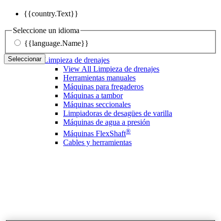
{{country.Text}}
Seleccione un idioma
{{language.Name}}
Seleccionar
Limpieza de drenajes
View All Limpieza de drenajes
Herramientas manuales
Máquinas para fregaderos
Máquinas a tambor
Máquinas seccionales
Limpiadoras de desagües de varilla
Máquinas de agua a presión
®
Máquinas FlexShaft
Cables y herramientas