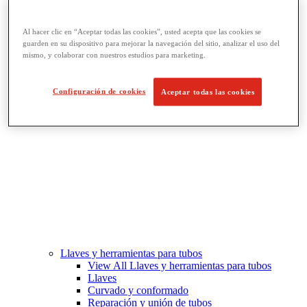
Fabricación de roscado y tuberías
View All Fabricación de roscado y tuberías
Al hacer clic en “Aceptar todas las cookies”, usted acepta que las cookies se
Roscado
guarden en su dispositivo para mejorar la navegación del sitio, analizar el uso del
Ranurado de rodillo
mismo, y colaborar con nuestros estudios para marketing.
Doblado y corte de agujeros
Prensas y soportes de tornillo para tubos
Corte y fabricación de tubos
Configuración de cookies
Aceptar todas las cookies
Llaves y herramientas para tubos
View All Llaves y herramientas para tubos
Llaves
Curvado y conformado
Reparación y unión de tubos