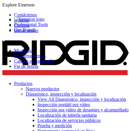
Explore Emerson
Contáctenos
Noticias
Professional Tools
Carreras
Our Brands
Iniciar sesión
Mi cuenta
Mis herramientas
Cambie su contraseña
Fin de sesión
Productos
Nuevos productos
Diagnóstico, inspección y localización
View All Diagnóstico, inspección y localización
Inspección portátil por vídeo
Inspección por vídeo de desagües y alcantarillado
Localización de tubería sanitaria
Localización de servicios públicos
Prueba y medición
Herramienta comercial en línea