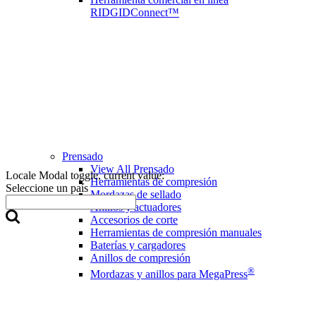
RIDGIDConnect™
Prensado
View All Prensado
Locale Modal toggle, current value:
Herramientas de compresión
Seleccione un país
Mordazas de sellado
Anillos y actuadores
Accesorios de corte
Herramientas de compresión manuales
Baterías y cargadores
Anillos de compresión
®
Mordazas y anillos para MegaPress