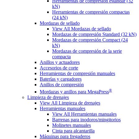
Herramientas de compresión estándar (32
kN)
Herramientas de compresión compactas
(24 kN)
Mordazas de sellado
View All Mordazas de sellado
Mordazas de compresión Standard (32 kN)
Mordazas de compresión Compact (24
kN)
Mordazas de compresión de la serie
compacta
Anillos y actuadores
Accesorios de corte
Herramientas de compresión manuales
Baterías y cargadores
Anillos de compresión
®
Mordazas y anillos para MegaPress
Limpieza de drenajes
View All Limpieza de drenajes
Herramientas manuales
View All Herramientas manuales
Barrenas para inodoros/mingitorios
Molinetes manuales
Cinta para alcantarilla
Máquinas para fregaderos