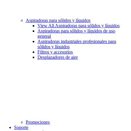
Aspiradoras para sólidos y líquidos
View All Aspiradoras para sólidos y líquidos
Aspiradoras para sólidos y líquidos de uso
general
Aspiradoras industriales profesionales para
sólidos y líquidos
Filtros y accesorios
Desplazadores de aire
Promociones
Soporte