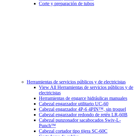
Corte y preparación de tubos
Herramientas de servicios públicos y de electricistas
View All Herramientas de servicios públicos y de
electricistas
Herramientas de engarce hidráulicas manuales
Cabezal engarzador utilitario UC-60
Cabezal engarzador 4P-6 4PIN™, sin troquel
Cabezal engarzador redondo de retén LR-60B
Cabezal punzonador sacabocados Swiv-L-
Punch™
Cabezal cortador tipo tijera SC-60C