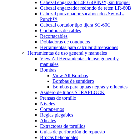
Cabezal engarzador 4P-6 4PIN™, sin troquel
Cabezal engarzador redondo de retén LR-60B
Cabezal punzonador sacabocados Swiv-L-
Punch™
Cabezal cortador tipo tijera SC-60C
Cortadoras de cables
Recortacables
Dobladoras de conductos
Herramientas para calcular dimensiones
Herramientas de uso general y manuales
View All Herramientas de uso general y
manuales
Bombas
View All Bombas
Bombas de sumidero
Bombas para aguas negras y efluentes
Asidero de tubos STRAPLOCK
Prensas de tornillo
Niveles
Cortapernos
Reglas plegables
Alicates
Extractores de tornillos
Guías de perforación de repuesto
Brocas helicoidales