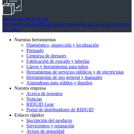
Inscripción del producto
Las herramientas RIDGID están respaldadas por la mejor cobertura
del ramo.
Nuestras herramientas
Diagnóstico, inspección y localización
Prensado
Limpieza de drenajes
Fabricación de roscado y tuberías
Llaves y herramientas para tubos
Herramientas de servicios públicos y de electricistas
Herramientas de uso general y manuales
Aspiradoras para sólidos y líquidos
Nuestra empresa
Acerca de nosotros
Noticias
RIDGID Gear
Portal de distribuidores de RIDGID
Enlaces rápidos
Inscripción del producto
Servicentros y reparación
Avisos de seguridad