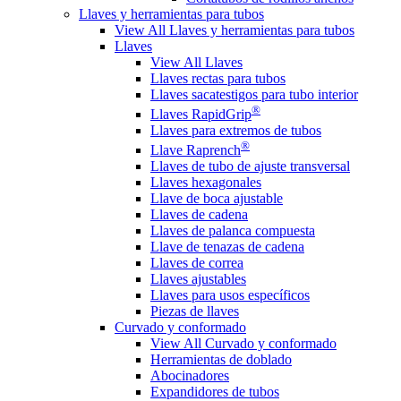
Llaves y herramientas para tubos
View All Llaves y herramientas para tubos
Llaves
View All Llaves
Llaves rectas para tubos
Llaves sacatestigos para tubo interior
®
Llaves RapidGrip
Llaves para extremos de tubos
®
Llave Raprench
Llaves de tubo de ajuste transversal
Llaves hexagonales
Llave de boca ajustable
Llaves de cadena
Llaves de palanca compuesta
Llave de tenazas de cadena
Llaves de correa
Llaves ajustables
Llaves para usos específicos
Piezas de llaves
Curvado y conformado
View All Curvado y conformado
Herramientas de doblado
Abocinadores
Expandidores de tubos