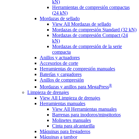
kN)
Herramientas de compresión compactas
(24 kN)
Mordazas de sellado
View All Mordazas de sellado
Mordazas de compresión Standard (32 kN)
Mordazas de compresión Compact (24
kN)
Mordazas de compresión de la serie
compacta
Anillos y actuadores
Accesorios de corte
Herramientas de compresión manuales
Baterías y cargadores
Anillos de compresión
®
Mordazas y anillos para MegaPress
Limpieza de drenajes
View All Limpieza de drenajes
Herramientas manuales
View All Herramientas manuales
Barrenas para inodoros/mingitorios
Molinetes manuales
Cinta para alcantarilla
Máquinas para fregaderos
Máquinas a tambor