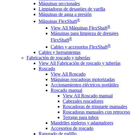
Máquinas seccionales
Limpiadoras de desagües de varilla
Máquinas de agua a presión
®
Máquinas FlexShaft
®
View All Máquinas FlexShaft
Máquinas para limpieza de drenajes
®
FlexShaft
®
Cables y accesorios FlexShaft
Cables y herramientas
Fabricación de roscado y tuberías
View All Fabricación de roscado y tuberías
Roscado
View All Roscado
Máquinas roscadoras motorizadas
Accionamientos eléctricos portátiles
Roscado manual
View All Roscado manual
Cabezales roscadores
Roscadoras de trinquete manuales
Roscadoras manuales con retroceso
Terrajas para tubos
Mandriles nipleros y adaptadores
Accesorios de roscado
Ranurado de rodillo