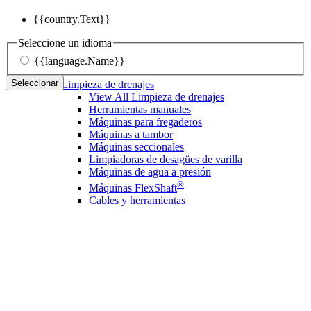
{{country.Text}}
Seleccione un idioma
{{language.Name}}
Seleccionar
Limpieza de drenajes
View All Limpieza de drenajes
Herramientas manuales
Máquinas para fregaderos
Máquinas a tambor
Máquinas seccionales
Limpiadoras de desagües de varilla
Máquinas de agua a presión
®
Máquinas FlexShaft
Cables y herramientas