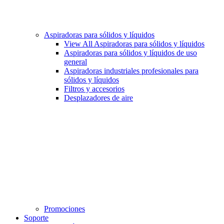
Aspiradoras para sólidos y líquidos
View All Aspiradoras para sólidos y líquidos
Aspiradoras para sólidos y líquidos de uso
general
Aspiradoras industriales profesionales para
sólidos y líquidos
Filtros y accesorios
Desplazadores de aire
Promociones
Soporte