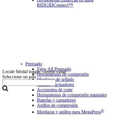
RIDGIDConnect™
Prensado
View All Prensado
Locale Modal toggle, current value:
Herramientas de compresión
Seleccione un país
Mordazas de sellado
Anillos y actuadores
Accesorios de corte
Herramientas de compresión manuales
Baterías y cargadores
Anillos de compresión
®
Mordazas y anillos para MegaPress