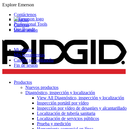
Explore Emerson
Contáctenos
Noticias
Professional Tools
Carreras
Our Brands
Iniciar sesión
Mi cuenta
Mis herramientas
Cambie su contraseña
Fin de sesión
Productos
Nuevos productos
Diagnóstico, inspección y localización
View All Diagnóstico, inspección y localización
Inspección portátil por vídeo
Inspección por vídeo de desagües y alcantarillado
Localización de tubería sanitaria
Localización de servicios públicos
Prueba y medición
Herramienta comercial en línea