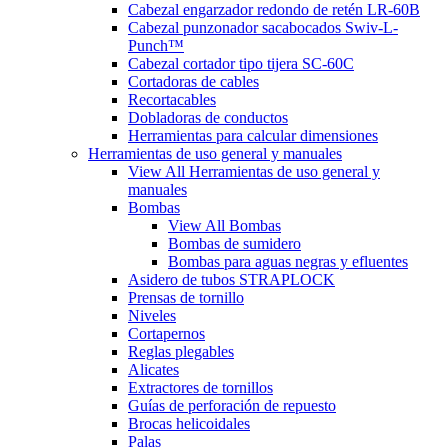
Cabezal engarzador redondo de retén LR-60B
Cabezal punzonador sacabocados Swiv-L-
Punch™
Cabezal cortador tipo tijera SC-60C
Cortadoras de cables
Recortacables
Dobladoras de conductos
Herramientas para calcular dimensiones
Herramientas de uso general y manuales
View All Herramientas de uso general y
manuales
Bombas
View All Bombas
Bombas de sumidero
Bombas para aguas negras y efluentes
Asidero de tubos STRAPLOCK
Prensas de tornillo
Niveles
Cortapernos
Reglas plegables
Alicates
Extractores de tornillos
Guías de perforación de repuesto
Brocas helicoidales
Palas