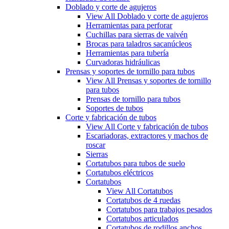
Doblado y corte de agujeros
View All Doblado y corte de agujeros
Herramientas para perforar
Cuchillas para sierras de vaivén
Brocas para taladros sacanúcleos
Herramientas para tubería
Curvadoras hidráulicas
Prensas y soportes de tornillo para tubos
View All Prensas y soportes de tornillo
para tubos
Prensas de tornillo para tubos
Soportes de tubos
Corte y fabricación de tubos
View All Corte y fabricación de tubos
Escariadoras, extractores y machos de
roscar
Sierras
Cortatubos para tubos de suelo
Cortatubos eléctricos
Cortatubos
View All Cortatubos
Cortatubos de 4 ruedas
Cortatubos para trabajos pesados
Cortatubos articulados
Cortatubos de rodillos anchos