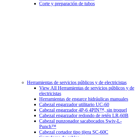
Corte y preparación de tubos
Herramientas de servicios públicos y de electricistas
View All Herramientas de servicios públicos y de
electricistas
Herramientas de engarce hidráulicas manuales
Cabezal engarzador utilitario UC-60
Cabezal engarzador 4P-6 4PIN™, sin troquel
Cabezal engarzador redondo de retén LR-60B
Cabezal punzonador sacabocados Swiv-L-
Punch™
Cabezal cortador tipo tijera SC-60C