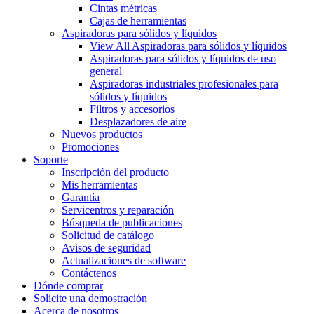
Cintas métricas
Cajas de herramientas
Aspiradoras para sólidos y líquidos
View All Aspiradoras para sólidos y líquidos
Aspiradoras para sólidos y líquidos de uso
general
Aspiradoras industriales profesionales para
sólidos y líquidos
Filtros y accesorios
Desplazadores de aire
Nuevos productos
Promociones
Soporte
Inscripción del producto
Mis herramientas
Garantía
Servicentros y reparación
Búsqueda de publicaciones
Solicitud de catálogo
Avisos de seguridad
Actualizaciones de software
Contáctenos
Dónde comprar
Solicite una demostración
Acerca de nosotros