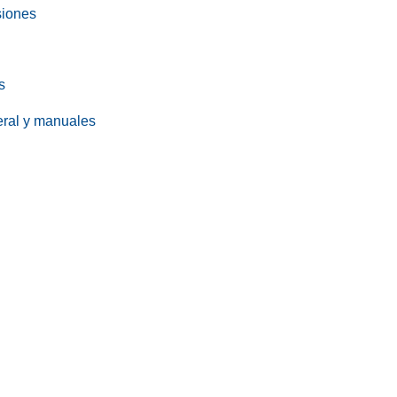
siones
s
eral y manuales