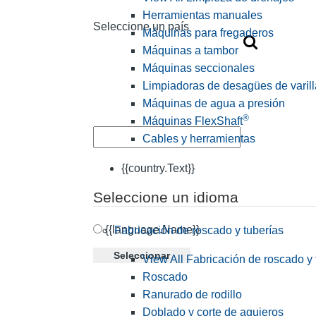
Herramientas manuales
Seleccione un país
Máquinas para fregaderos
Máquinas a tambor
Máquinas seccionales
Limpiadoras de desagües de varill
Máquinas de agua a presión
®
Máquinas FlexShaft
Cables y herramientas
{{country.Text}}
Seleccione un idioma
{{language.Name}}
Fabricación de roscado y tuberías
Seleccionar
View All Fabricación de roscado y 
Roscado
Ranurado de rodillo
Doblado y corte de agujeros