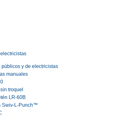
electricistas
públicos y de electricistas
cas manuales
60
in troquel
etén LR-60B
s Swiv-L-Punch™
C