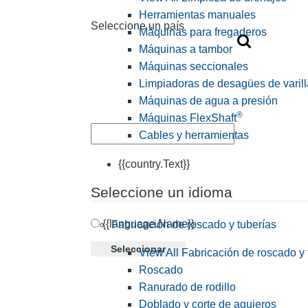
Herramientas manuales
Seleccione un país
Máquinas para fregaderos
Máquinas a tambor
Máquinas seccionales
Limpiadoras de desagües de varill
Máquinas de agua a presión
®
Máquinas FlexShaft
Cables y herramientas
{{country.Text}}
Seleccione un idioma
{{language.Name}}
Fabricación de roscado y tuberías
Seleccionar
View All Fabricación de roscado y 
Roscado
Ranurado de rodillo
Doblado y corte de agujeros