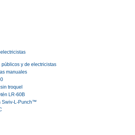
electricistas
públicos y de electricistas
cas manuales
60
in troquel
etén LR-60B
s Swiv-L-Punch™
C