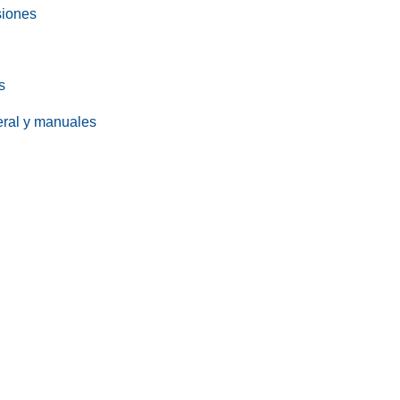
siones
s
eral y manuales