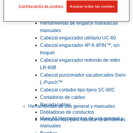
Configuración de cookies
Aceptar todas las cookies
View All Herramientas de servicios
públicos y de electricistas
Herramientas de engarce hidráulicas
manuales
Cabezal engarzador utilitario UC-60
Cabezal engarzador 4P-6 4PIN™, sin
troquel
Cabezal engarzador redondo de retén
LR-60B
Cabezal punzonador sacabocados Swiv-
L-Punch™
Cabezal cortador tipo tijera SC-60C
Cortadoras de cables
Recortacables
Herramientas de uso general y manuales
Dobladoras de conductos
View All Herramientas de uso general y
Herramientas para calcular dimensiones
manuales