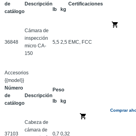
de
Descripción
Certificaciones
lb
kg
catálogo
Cámara de
inspección
36848
5,5
2,5
EMC, FCC
micro CA-
150
Accesorios
{{model}}
Número
Peso
de
Descripción
lb
kg
catálogo
Comprar aho
Cabeza de
cámara de
37103
0,7
0,32