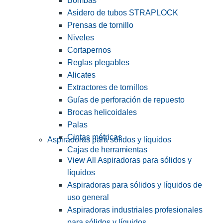
Bombas
Asidero de tubos STRAPLOCK
Prensas de tornillo
Niveles
Cortapernos
Reglas plegables
Alicates
Extractores de tornillos
Guías de perforación de repuesto
Brocas helicoidales
Palas
Cintas métricas
Aspiradoras para sólidos y líquidos
Cajas de herramientas
View All Aspiradoras para sólidos y
líquidos
Aspiradoras para sólidos y líquidos de
uso general
Aspiradoras industriales profesionales
para sólidos y líquidos