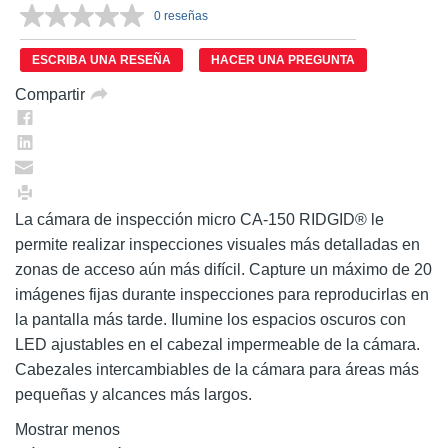
0 reseñas
Sin
puntuación.
Enlace
ESCRIBA UNA RESEÑA
HACER UNA PREGUNTA
en
la
Compartir
misma
página.
La cámara de inspección micro CA-150 RIDGID® le
permite realizar inspecciones visuales más detalladas en
zonas de acceso aún más difícil. Capture un máximo de 20
imágenes fijas durante inspecciones para reproducirlas en
la pantalla más tarde. Ilumine los espacios oscuros con
LED ajustables en el cabezal impermeable de la cámara.
Cabezales intercambiables de la cámara para áreas más
pequeñas y alcances más largos.
Mostrar menos