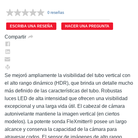
0 reseñas
Sin
puntuación.
Enlace
ESCRIBA UNA RESEÑA
HACER UNA PREGUNTA
en
la
Compartir
misma
página.
Se mejoró ampliamente la visibilidad del tubo vertical con
el alto rango dinámico (HDR), que brinda un detalle mucho
más definido de las características del tubo. Robustas
luces LED de alta intensidad que ofrecen una visibilidad
excepcional y una larga vida útil. El cabezal de cámara
autonivelante mantiene la imagen vertical (en ciertos
modelos). La potente sonda FleXmitter® posee un largo
alcance y conserva la capacidad de la cámara para
atravesar codos. El sensor de imágenes de alto rango