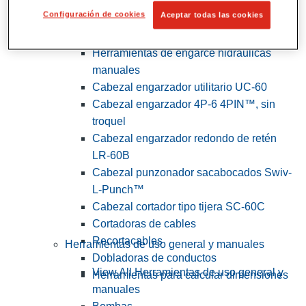
Configuración de cookies
Aceptar todas las cookies
View All Herramientas de servicios
públicos y de electricistas
Herramientas de engarce hidráulicas
manuales
Cabezal engarzador utilitario UC-60
Cabezal engarzador 4P-6 4PIN™, sin
troquel
Cabezal engarzador redondo de retén
LR-60B
Cabezal punzonador sacabocados Swiv-
L-Punch™
Cabezal cortador tipo tijera SC-60C
Cortadoras de cables
Recortacables
Herramientas de uso general y manuales
Dobladoras de conductos
View All Herramientas de uso general y
Herramientas para calcular dimensiones
manuales