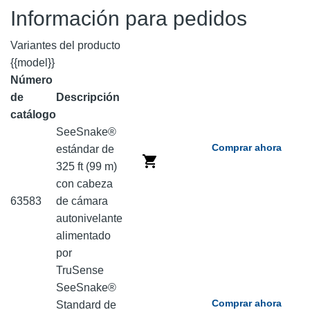
Información para pedidos
Variantes del producto
{{model}}
Número
de
Descripción
catálogo
SeeSnake®
Comprar ahora
estándar de
325 ft (99 m)
con cabeza
63583
de cámara
autonivelante
alimentado
por
TruSense
SeeSnake®
Comprar ahora
Standard de