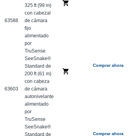
325 ft (99 m)
con cabezal
63588
de cámara
fijo
alimentado
por
TruSense
SeeSnake®
Comprar ahora
Standard de
200 ft (61 m)
con cabeza
63603
de cámara
autonivelante
alimentado
por
TruSense
SeeSnake®
Comprar ahora
Standard de