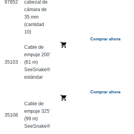
97852
cabezal de
cámara de
35 mm
(cantidad
10)
Comprar ahora
Cable de
empuje 200'
35103
(61 m)
SeeSnake®
estándar
Comprar ahora
Cable de
empuje 325'
35108
(99 m)
SeeSnake®