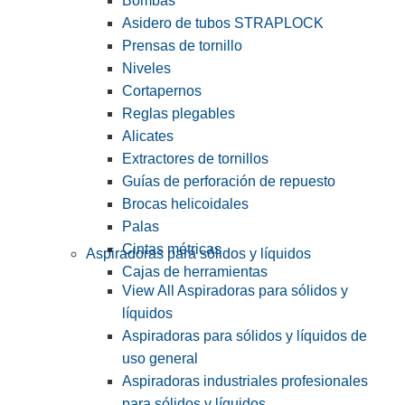
Bombas
Asidero de tubos STRAPLOCK
Prensas de tornillo
Niveles
Cortapernos
Reglas plegables
Alicates
Extractores de tornillos
Guías de perforación de repuesto
Brocas helicoidales
Palas
Cintas métricas
Aspiradoras para sólidos y líquidos
Cajas de herramientas
View All Aspiradoras para sólidos y
líquidos
Aspiradoras para sólidos y líquidos de
uso general
Aspiradoras industriales profesionales
para sólidos y líquidos