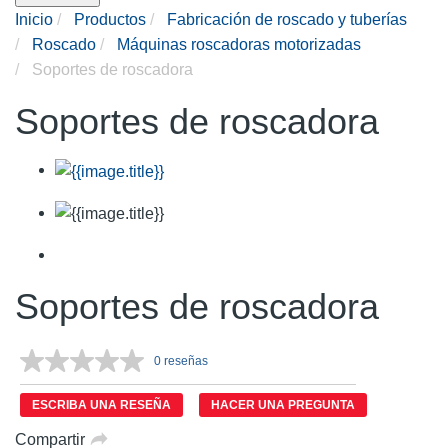
Inicio
Productos
Fabricación de roscado y tuberías
Roscado
Máquinas roscadoras motorizadas
Soportes de roscadora
Soportes de roscadora
Soportes de roscadora
0 reseñas
Sin
puntuación.
Enlace
ESCRIBA UNA RESEÑA
HACER UNA PREGUNTA
en
la
Compartir
misma