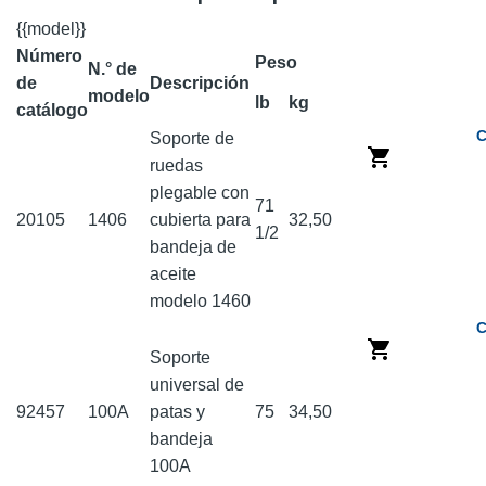
{{model}}
Número
Peso
N.° de
de
Descripción
modelo
lb
kg
catálogo
C
Soporte de
ruedas
plegable con
71
20105
1406
cubierta para
32,50
1/2
bandeja de
aceite
modelo 1460
C
Soporte
universal de
92457
100A
patas y
75
34,50
bandeja
100A