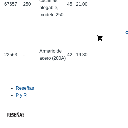
cuchillas
67657
250
45
21,00
plegable,
modelo 250
C
Armario de
22563
-
42
19,30
acero (200A)
Reseñas
P y R