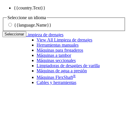
{{country.Text}}
Seleccione un idioma
{{language.Name}}
Seleccionar
Limpieza de drenajes
View All Limpieza de drenajes
Herramientas manuales
Máquinas para fregaderos
Máquinas a tambor
Máquinas seccionales
Limpiadoras de desagües de varilla
Máquinas de agua a presión
®
Máquinas FlexShaft
Cables y herramientas