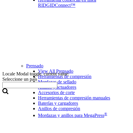
RIDGIDConnect™
Prensado
View All Prensado
Locale Modal toggle, current value:
Herramientas de compresión
Seleccione un país
Mordazas de sellado
Anillos y actuadores
Accesorios de corte
Herramientas de compresión manuales
Baterías y cargadores
Anillos de compresión
®
Mordazas y anillos para MegaPress