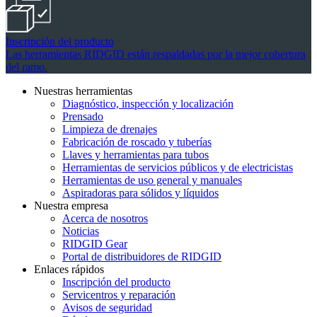
Inscripción del producto
Las herramientas RIDGID están respaldadas por la mejor cobertura
del ramo.
Nuestras herramientas
Diagnóstico, inspección y localización
Prensado
Limpieza de drenajes
Fabricación de roscado y tuberías
Llaves y herramientas para tubos
Herramientas de servicios públicos y de electricistas
Herramientas de uso general y manuales
Aspiradoras para sólidos y líquidos
Nuestra empresa
Acerca de nosotros
Noticias
RIDGID Gear
Portal de distribuidores de RIDGID
Enlaces rápidos
Inscripción del producto
Servicentros y reparación
Avisos de seguridad