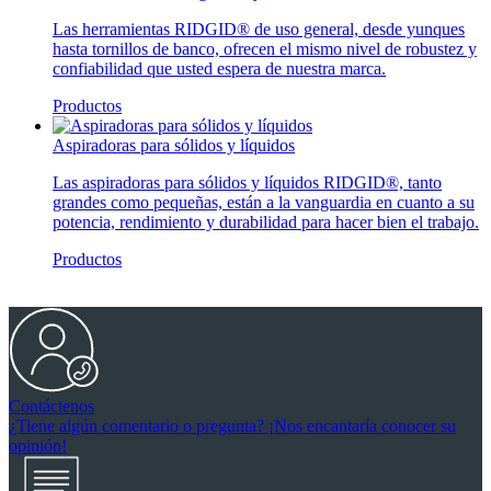
Las herramientas RIDGID® de uso general, desde yunques
hasta tornillos de banco, ofrecen el mismo nivel de robustez y
confiabilidad que usted espera de nuestra marca.
Productos
Aspiradoras para sólidos y líquidos
Las aspiradoras para sólidos y líquidos RIDGID®, tanto
grandes como pequeñas, están a la vanguardia en cuanto a su
potencia, rendimiento y durabilidad para hacer bien el trabajo.
Productos
Contáctenos
¿Tiene algún comentario o pregunta? ¡Nos encantaría conocer su
opinión!