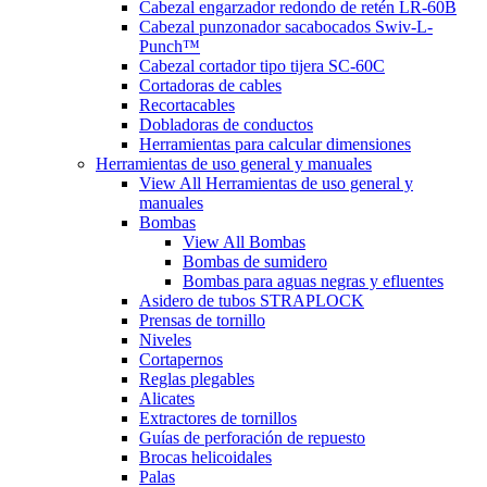
Cabezal engarzador redondo de retén LR-60B
Cabezal punzonador sacabocados Swiv-L-
Punch™
Cabezal cortador tipo tijera SC-60C
Cortadoras de cables
Recortacables
Dobladoras de conductos
Herramientas para calcular dimensiones
Herramientas de uso general y manuales
View All Herramientas de uso general y
manuales
Bombas
View All Bombas
Bombas de sumidero
Bombas para aguas negras y efluentes
Asidero de tubos STRAPLOCK
Prensas de tornillo
Niveles
Cortapernos
Reglas plegables
Alicates
Extractores de tornillos
Guías de perforación de repuesto
Brocas helicoidales
Palas