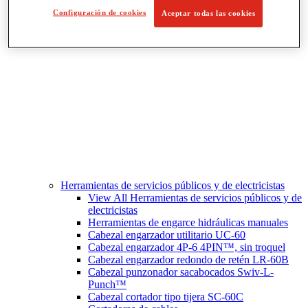
Corte y preparación de tubos
Configuración de cookies
Aceptar todas las cookies
Herramientas de servicios públicos y de electricistas
View All Herramientas de servicios públicos y de
electricistas
Herramientas de engarce hidráulicas manuales
Cabezal engarzador utilitario UC-60
Cabezal engarzador 4P-6 4PIN™, sin troquel
Cabezal engarzador redondo de retén LR-60B
Cabezal punzonador sacabocados Swiv-L-
Punch™
Cabezal cortador tipo tijera SC-60C