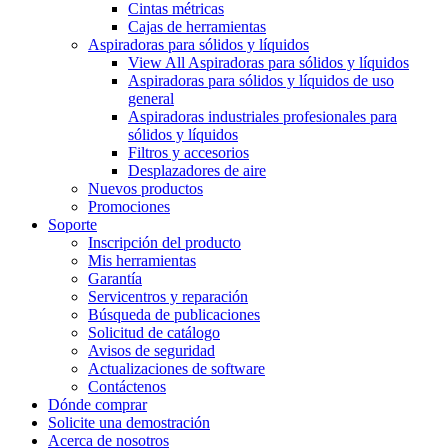
Cintas métricas
Cajas de herramientas
Aspiradoras para sólidos y líquidos
View All Aspiradoras para sólidos y líquidos
Aspiradoras para sólidos y líquidos de uso
general
Aspiradoras industriales profesionales para
sólidos y líquidos
Filtros y accesorios
Desplazadores de aire
Nuevos productos
Promociones
Soporte
Inscripción del producto
Mis herramientas
Garantía
Servicentros y reparación
Búsqueda de publicaciones
Solicitud de catálogo
Avisos de seguridad
Actualizaciones de software
Contáctenos
Dónde comprar
Solicite una demostración
Acerca de nosotros