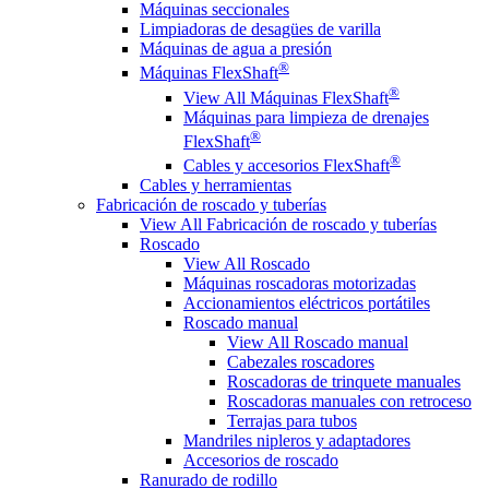
Máquinas seccionales
Limpiadoras de desagües de varilla
Máquinas de agua a presión
®
Máquinas FlexShaft
®
View All Máquinas FlexShaft
Máquinas para limpieza de drenajes
®
FlexShaft
®
Cables y accesorios FlexShaft
Cables y herramientas
Fabricación de roscado y tuberías
View All Fabricación de roscado y tuberías
Roscado
View All Roscado
Máquinas roscadoras motorizadas
Accionamientos eléctricos portátiles
Roscado manual
View All Roscado manual
Cabezales roscadores
Roscadoras de trinquete manuales
Roscadoras manuales con retroceso
Terrajas para tubos
Mandriles nipleros y adaptadores
Accesorios de roscado
Ranurado de rodillo