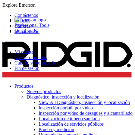
Explore Emerson
Contáctenos
Noticias
Professional Tools
Carreras
Our Brands
Iniciar sesión
Mi cuenta
Mis herramientas
Cambie su contraseña
Fin de sesión
Productos
Nuevos productos
Diagnóstico, inspección y localización
View All Diagnóstico, inspección y localización
Inspección portátil por vídeo
Inspección por vídeo de desagües y alcantarillado
Localización de tubería sanitaria
Localización de servicios públicos
Prueba y medición
Herramienta comercial en línea