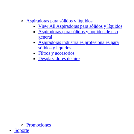
Aspiradoras para sólidos y líquidos
View All Aspiradoras para sólidos y líquidos
Aspiradoras para sólidos y líquidos de uso
general
Aspiradoras industriales profesionales para
sólidos y líquidos
Filtros y accesorios
Desplazadores de aire
Promociones
Soporte