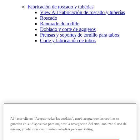
Fabricación de roscado y tuberías
View All Fabricación de roscado y tuberías
Roscado
Ranurado de rodillo
Doblado y corte de agujeros
Prensas y soportes de tornillo para tubos
Corte y fabricación de tubos
Llaves y herramientas para tubos
Al hacer clic en “Aceptar todas las cookies”, usted acepta que las cookies se
View All Llaves y herramientas para tubos
guarden en su dispositivo para mejorar la navegación del sitio, analizar el uso del
Llaves
mismo, y colaborar con nuestros estudios para marketing.
Curvado y conformado
Reparación y unión de tubos