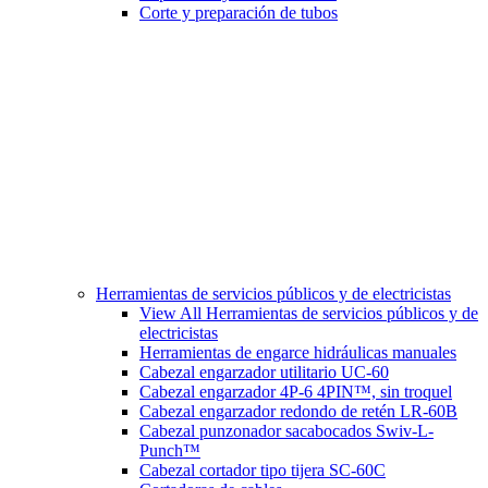
Corte y preparación de tubos
Herramientas de servicios públicos y de electricistas
View All Herramientas de servicios públicos y de
electricistas
Herramientas de engarce hidráulicas manuales
Cabezal engarzador utilitario UC-60
Cabezal engarzador 4P-6 4PIN™, sin troquel
Cabezal engarzador redondo de retén LR-60B
Cabezal punzonador sacabocados Swiv-L-
Punch™
Cabezal cortador tipo tijera SC-60C