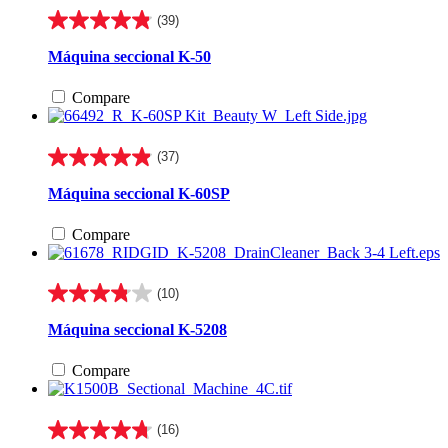
(39)
4.9
de
Máquina seccional K-50
5
estrellas.
Compare
39
reseñas
(37)
4.9
de
Máquina seccional K-60SP
5
estrellas.
Compare
37
reseñas
(10)
3.8
de
Máquina seccional K-5208
5
estrellas.
Compare
10
reseñas
(16)
4.8