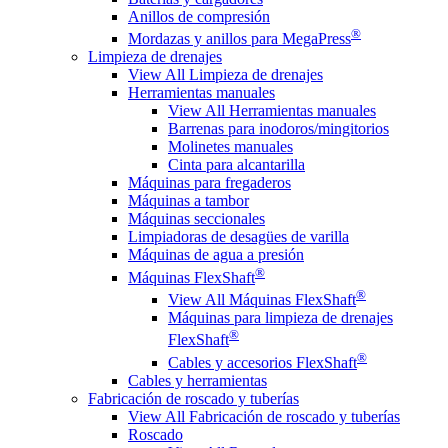
Anillos de compresión
®
Mordazas y anillos para MegaPress
Limpieza de drenajes
View All Limpieza de drenajes
Herramientas manuales
View All Herramientas manuales
Barrenas para inodoros/mingitorios
Molinetes manuales
Cinta para alcantarilla
Máquinas para fregaderos
Máquinas a tambor
Máquinas seccionales
Limpiadoras de desagües de varilla
Máquinas de agua a presión
®
Máquinas FlexShaft
®
View All Máquinas FlexShaft
Máquinas para limpieza de drenajes
®
FlexShaft
®
Cables y accesorios FlexShaft
Cables y herramientas
Fabricación de roscado y tuberías
View All Fabricación de roscado y tuberías
Roscado