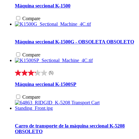
de
Máquina seccional K-1500
5
estrellas.
Compare
16
reseñas
Máquina seccional K-1500G - OBSOLETA
OBSOLETO
Compare
(5)
3.2
de
Máquina seccional K-1500SP
5
estrellas.
Compare
5
reseñas
Carro de transporte de la máquina seccional K-5208
OBSOLETO