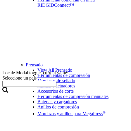
RIDGIDConnect™
Prensado
View All Prensado
Locale Modal toggle, current value:
Herramientas de compresión
Seleccione un país
Mordazas de sellado
Anillos y actuadores
Accesorios de corte
Herramientas de compresión manuales
Baterías y cargadores
Anillos de compresión
®
Mordazas y anillos para MegaPress