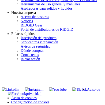
Herramientas de uso general y manuales
Aspiradoras para sólidos y líquidos
Nuestra empresa
Acerca de nosotros
Noticias
RIDGID Gear
Portal de distribuidores de RIDGID
Enlaces rápidos
Inscripción del producto
Servicentros y reparación
Avisos de seguridad
Dónde comprar
Contáctenos
Iniciar sesión
INGRESE EN LA LISTA DE DIRECCIONES DE RIDGID
Unirse a nuestra lista de correo
Aviso de
privacidad
Aviso de cookies
Configuración de cookies