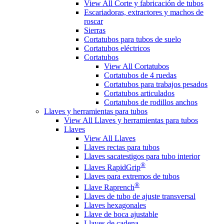
View All Corte y fabricación de tubos
Escariadoras, extractores y machos de
roscar
Sierras
Cortatubos para tubos de suelo
Cortatubos eléctricos
Cortatubos
View All Cortatubos
Cortatubos de 4 ruedas
Cortatubos para trabajos pesados
Cortatubos articulados
Cortatubos de rodillos anchos
Llaves y herramientas para tubos
View All Llaves y herramientas para tubos
Llaves
View All Llaves
Llaves rectas para tubos
Llaves sacatestigos para tubo interior
®
Llaves RapidGrip
Llaves para extremos de tubos
®
Llave Raprench
Llaves de tubo de ajuste transversal
Llaves hexagonales
Llave de boca ajustable
Llaves de cadena