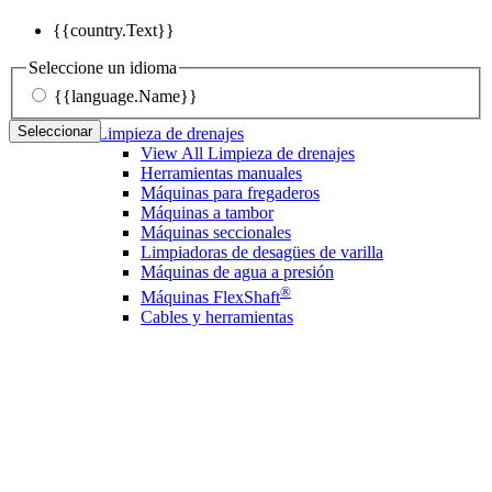
{{country.Text}}
Seleccione un idioma
{{language.Name}}
Seleccionar
Limpieza de drenajes
View All Limpieza de drenajes
Herramientas manuales
Máquinas para fregaderos
Máquinas a tambor
Máquinas seccionales
Limpiadoras de desagües de varilla
Máquinas de agua a presión
®
Máquinas FlexShaft
Cables y herramientas