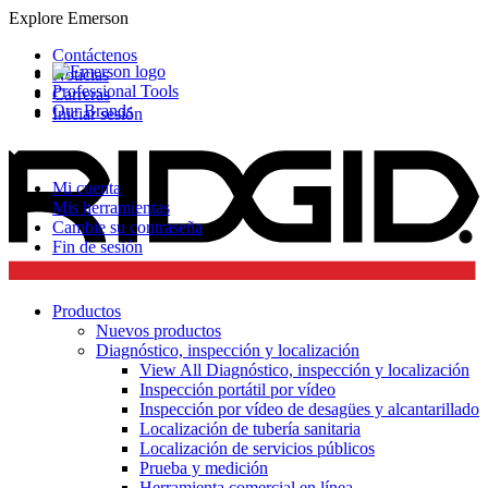
Explore Emerson
Contáctenos
Noticias
Professional Tools
Carreras
Our Brands
Iniciar sesión
Mi cuenta
Mis herramientas
Cambie su contraseña
Fin de sesión
Productos
Nuevos productos
Diagnóstico, inspección y localización
View All Diagnóstico, inspección y localización
Inspección portátil por vídeo
Inspección por vídeo de desagües y alcantarillado
Localización de tubería sanitaria
Localización de servicios públicos
Prueba y medición
Herramienta comercial en línea