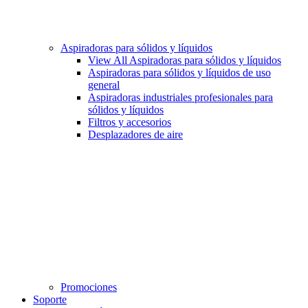
Aspiradoras para sólidos y líquidos
View All Aspiradoras para sólidos y líquidos
Aspiradoras para sólidos y líquidos de uso
general
Aspiradoras industriales profesionales para
sólidos y líquidos
Filtros y accesorios
Desplazadores de aire
Promociones
Soporte