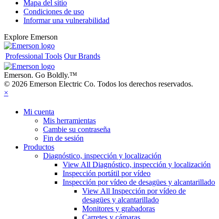
Mapa del sitio
Condiciones de uso
Informar una vulnerabilidad
Explore Emerson
Professional Tools
Our Brands
Emerson. Go Boldly.
™
© 2026 Emerson Electric Co. Todos los derechos reservados.
×
Mi cuenta
Mis herramientas
Cambie su contraseña
Fin de sesión
Productos
Diagnóstico, inspección y localización
View All Diagnóstico, inspección y localización
Inspección portátil por vídeo
Inspección por vídeo de desagües y alcantarillado
View All Inspección por vídeo de
desagües y alcantarillado
Monitores y grabadoras
Carretes y cámaras