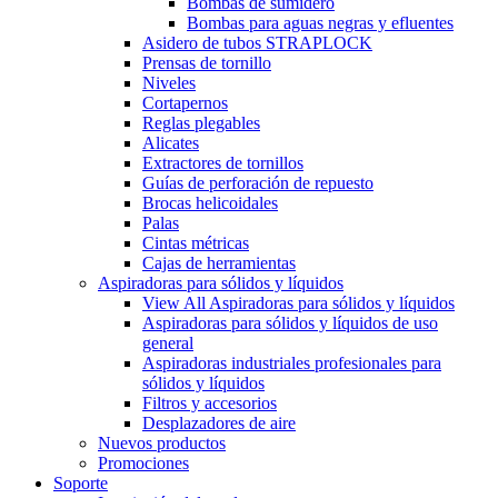
Bombas de sumidero
Bombas para aguas negras y efluentes
Asidero de tubos STRAPLOCK
Prensas de tornillo
Niveles
Cortapernos
Reglas plegables
Alicates
Extractores de tornillos
Guías de perforación de repuesto
Brocas helicoidales
Palas
Cintas métricas
Cajas de herramientas
Aspiradoras para sólidos y líquidos
View All Aspiradoras para sólidos y líquidos
Aspiradoras para sólidos y líquidos de uso
general
Aspiradoras industriales profesionales para
sólidos y líquidos
Filtros y accesorios
Desplazadores de aire
Nuevos productos
Promociones
Soporte