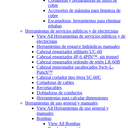
Cortadoras y preparadoras de tubos de
cobre
Accesorios de máquina para limpieza de
cobre
Escariadoras, herramientas para eliminar
rebabas
Herramientas de servicios públicos y de electricistas
View All Herramientas de servicios públicos y de
electricistas
Herramientas de engarce hidráulicas manuales
Cabezal engarzador utilitario UC-60
Cabezal engarzador 4P-6 4PIN™, sin troquel
Cabezal engarzador redondo de retén LR-60B
Cabezal punzonador sacabocados Swiv-L-
Punch™
Cabezal cortador tipo tijera SC-60C
Cortadoras de cables
Recortacables
Dobladoras de conductos
Herramientas para calcular dimensiones
Herramientas de uso general y manuales
View All Herramientas de uso general y
manuales
Bombas
View All Bombas