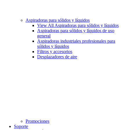
Aspiradoras para sólidos y líquidos
View All Aspiradoras para sólidos y líquidos
Aspiradoras para sólidos y líquidos de uso
general
Aspiradoras industriales profesionales para
sólidos y líquidos
Filtros y accesorios
Desplazadores de aire
Promociones
Soporte