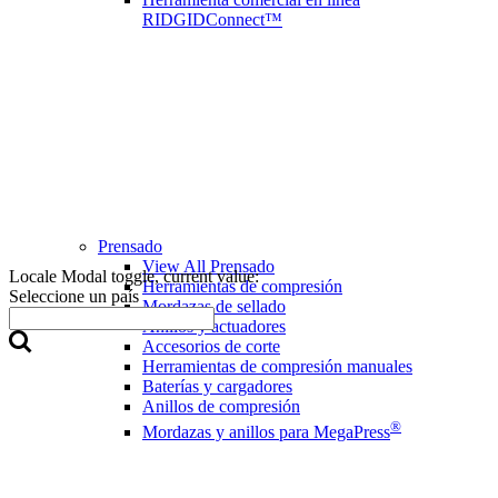
RIDGIDConnect™
Prensado
View All Prensado
Locale Modal toggle, current value:
Herramientas de compresión
Seleccione un país
Mordazas de sellado
Anillos y actuadores
Accesorios de corte
Herramientas de compresión manuales
Baterías y cargadores
Anillos de compresión
®
Mordazas y anillos para MegaPress