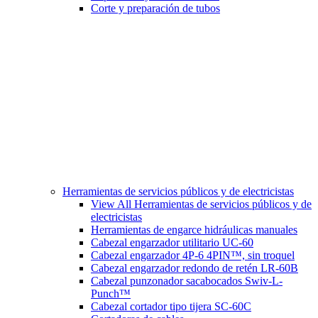
Corte y preparación de tubos
Herramientas de servicios públicos y de electricistas
View All Herramientas de servicios públicos y de
electricistas
Herramientas de engarce hidráulicas manuales
Cabezal engarzador utilitario UC-60
Cabezal engarzador 4P-6 4PIN™, sin troquel
Cabezal engarzador redondo de retén LR-60B
Cabezal punzonador sacabocados Swiv-L-
Punch™
Cabezal cortador tipo tijera SC-60C