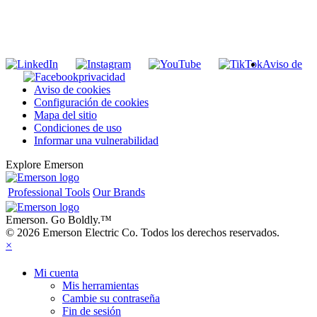
INGRESE EN LA LISTA DE DIRECCIONES DE RIDGID
Unirse a nuestra lista de correo
Aviso de
privacidad
Aviso de cookies
Configuración de cookies
Mapa del sitio
Condiciones de uso
Informar una vulnerabilidad
Explore Emerson
Professional Tools
Our Brands
Emerson. Go Boldly.
™
© 2026 Emerson Electric Co. Todos los derechos reservados.
×
Mi cuenta
Mis herramientas
Cambie su contraseña
Fin de sesión