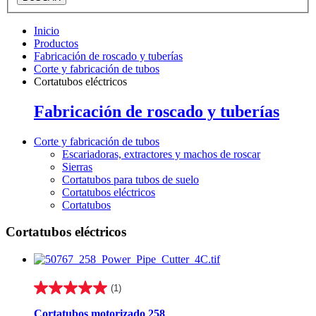
Inicio
Productos
Fabricación de roscado y tuberías
Corte y fabricación de tubos
Cortatubos eléctricos
Fabricación de roscado y tuberías
Corte y fabricación de tubos
Escariadoras, extractores y machos de roscar
Sierras
Cortatubos para tubos de suelo
Cortatubos eléctricos
Cortatubos
Cortatubos eléctricos
(1)
5.0
de
Cortatubos motorizado 258