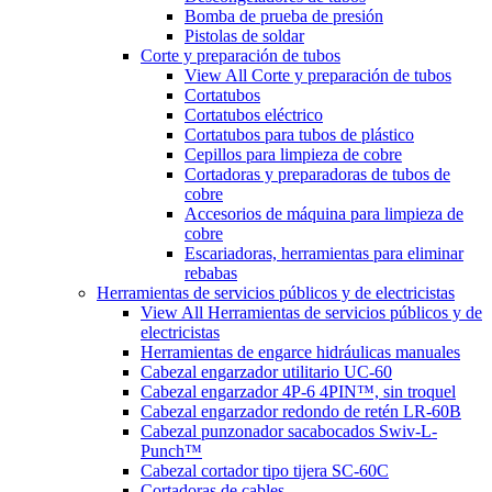
Bomba de prueba de presión
Pistolas de soldar
Corte y preparación de tubos
View All Corte y preparación de tubos
Cortatubos
Cortatubos eléctrico
Cortatubos para tubos de plástico
Cepillos para limpieza de cobre
Cortadoras y preparadoras de tubos de
cobre
Accesorios de máquina para limpieza de
cobre
Escariadoras, herramientas para eliminar
rebabas
Herramientas de servicios públicos y de electricistas
View All Herramientas de servicios públicos y de
electricistas
Herramientas de engarce hidráulicas manuales
Cabezal engarzador utilitario UC-60
Cabezal engarzador 4P-6 4PIN™, sin troquel
Cabezal engarzador redondo de retén LR-60B
Cabezal punzonador sacabocados Swiv-L-
Punch™
Cabezal cortador tipo tijera SC-60C
Cortadoras de cables