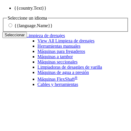
{{country.Text}}
Seleccione un idioma
{{language.Name}}
Seleccionar
Limpieza de drenajes
View All Limpieza de drenajes
Herramientas manuales
Máquinas para fregaderos
Máquinas a tambor
Máquinas seccionales
Limpiadoras de desagües de varilla
Máquinas de agua a presión
®
Máquinas FlexShaft
Cables y herramientas