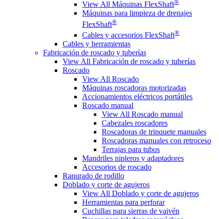
®
View All Máquinas FlexShaft
Máquinas para limpieza de drenajes
®
FlexShaft
®
Cables y accesorios FlexShaft
Cables y herramientas
Fabricación de roscado y tuberías
View All Fabricación de roscado y tuberías
Roscado
View All Roscado
Máquinas roscadoras motorizadas
Accionamientos eléctricos portátiles
Roscado manual
View All Roscado manual
Cabezales roscadores
Roscadoras de trinquete manuales
Roscadoras manuales con retroceso
Terrajas para tubos
Mandriles nipleros y adaptadores
Accesorios de roscado
Ranurado de rodillo
Doblado y corte de agujeros
View All Doblado y corte de agujeros
Herramientas para perforar
Cuchillas para sierras de vaivén