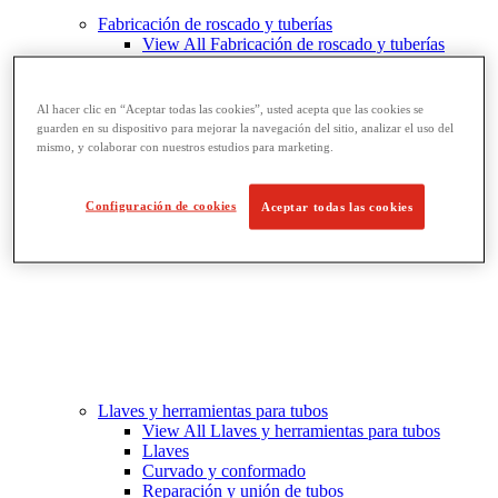
Fabricación de roscado y tuberías
View All Fabricación de roscado y tuberías
Roscado
Ranurado de rodillo
Doblado y corte de agujeros
Al hacer clic en “Aceptar todas las cookies”, usted acepta que las cookies se
Prensas y soportes de tornillo para tubos
guarden en su dispositivo para mejorar la navegación del sitio, analizar el uso del
Corte y fabricación de tubos
mismo, y colaborar con nuestros estudios para marketing.
Configuración de cookies
Aceptar todas las cookies
Llaves y herramientas para tubos
View All Llaves y herramientas para tubos
Llaves
Curvado y conformado
Reparación y unión de tubos