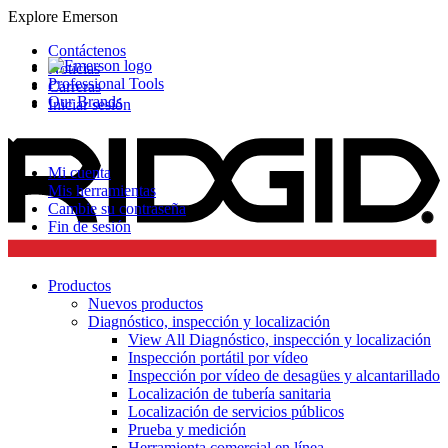
Explore Emerson
Contáctenos
Noticias
Professional Tools
Carreras
Our Brands
Iniciar sesión
Mi cuenta
Mis herramientas
Cambie su contraseña
Fin de sesión
Productos
Nuevos productos
Diagnóstico, inspección y localización
View All Diagnóstico, inspección y localización
Inspección portátil por vídeo
Inspección por vídeo de desagües y alcantarillado
Localización de tubería sanitaria
Localización de servicios públicos
Prueba y medición
Herramienta comercial en línea