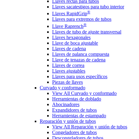
Llaves rectas para tubos
Llaves sacatestigos para tubo interior
®
Llaves RapidGrip
Llaves para extremos de tubos
®
Llave Raprench
Llaves de tubo de ajuste transversal
Llaves hexagonales
Llave de boca ajustable
Llaves de cadena
Llaves de palanca compuesta
Llave de tenazas de cadena
Llaves de correa
Llaves ajustables
Llaves para usos específicos
Piezas de llaves
Curvado y conformado
View All Curvado y conformado
Herramientas de doblado
Abocinadores
Expandidores de tubos
Herramientas de estampado
Reparación y unión de tubos
View All Reparación y unión de tubos
Congeladores de tubos
Descongeladores de tubos