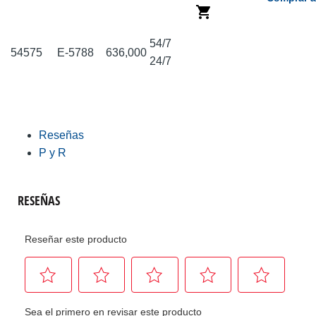
54/7
54575
E-5788
636,000
24/7
Reseñas
P y R