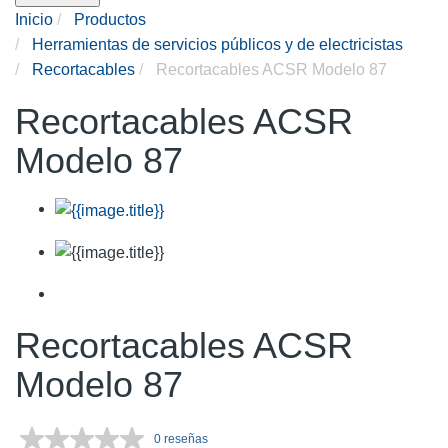
Inicio
Productos
Herramientas de servicios públicos y de electricistas
Recortacables
Recortacables ACSR Modelo 87
Recortacables ACSR
Modelo 87
Recortacables ACSR
Modelo 87
0 reseñas
Sin