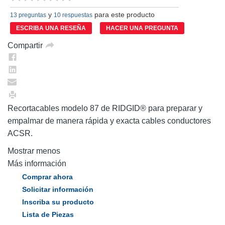
puntuación.
y
para este producto
Enlace
13 preguntas
10 respuestas
en
ESCRIBA UNA RESEÑA
HACER UNA PREGUNTA
la
misma
Compartir
página.
Recortacables modelo 87 de RIDGID® para preparar y
empalmar de manera rápida y exacta cables conductores
ACSR.
Mostrar menos
Más información
Comprar ahora
Solicitar información
Inscriba su producto
Lista de Piezas