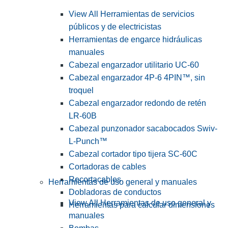
View All Herramientas de servicios
públicos y de electricistas
Herramientas de engarce hidráulicas
manuales
Cabezal engarzador utilitario UC-60
Cabezal engarzador 4P-6 4PIN™, sin
troquel
Cabezal engarzador redondo de retén
LR-60B
Cabezal punzonador sacabocados Swiv-
L-Punch™
Cabezal cortador tipo tijera SC-60C
Cortadoras de cables
Recortacables
Herramientas de uso general y manuales
Dobladoras de conductos
View All Herramientas de uso general y
Herramientas para calcular dimensiones
manuales