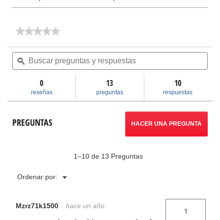
★★★★★
★★★★★
No
hay
Buscar
Bus
valoraciones
preguntas
ϙ
pre
de
y
y
Recortacables
respuestas
res
ACSR
0
13
10
Modelo
reseñas
preguntas
respuestas
87
PREGUNTAS
HACER UNA PREGUNTA
1–10 de 13 Preguntas
Menú
Ordenar por:
▼
Mzrz71k1500
·
hace un año
1