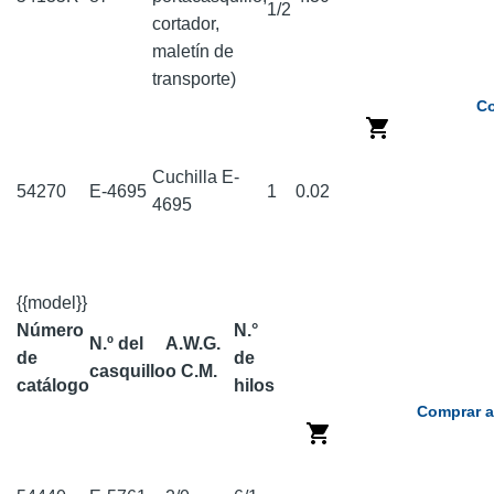
1/2
cortador,
maletín de
transporte)
Co
Cuchilla E-
54270
E-4695
1
0.02
4695
{{model}}
Número
N.°
N.º del
A.W.G.
de
de
casquillo
o C.M.
catálogo
hilos
Comprar a