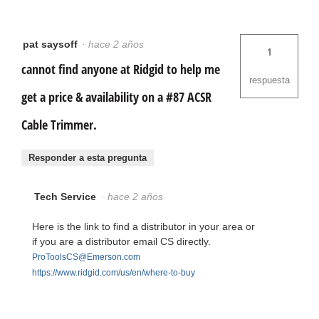
pat saysoff
·
hace 2 años
1
cannot find anyone at Ridgid to help me
respuesta
get a price & availability on a #87 ACSR
Cable Trimmer.
Responder a esta pregunta
Tech Service
·
hace 2 años
Here is the link to find a distributor in your area or
if you are a distributor email CS directly.
ProToolsCS@Emerson.com
https://www.ridgid.com/us/en/where-to-buy