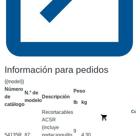
Información para pedidos
{{model}}
Número
Peso
N.° de
de
Descripción
modelo
lb
kg
catálogo
Co
Recortacables
ACSR
(incluye
9
54135R
87
portacasquillo,
4.30