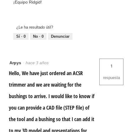
¡Equipo Ridgid!
¿Le ha resultado útil?
Sí ·
0
No ·
0
Denunciar
Arpys
·
hace 3 años
1
Hello, We have just ordered an ACSR
respuesta
trimmer and we are waiting for the
bushings to arrive. I would like to know if
you can provide a CAD file (STEP file) of
the tool and a bushing so that I can add it
to my 3D model and presentations for