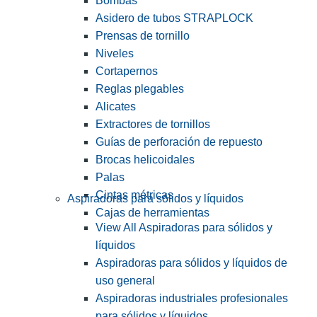
Bombas
Asidero de tubos STRAPLOCK
Prensas de tornillo
Niveles
Cortapernos
Reglas plegables
Alicates
Extractores de tornillos
Guías de perforación de repuesto
Brocas helicoidales
Palas
Cintas métricas
Aspiradoras para sólidos y líquidos
Cajas de herramientas
View All Aspiradoras para sólidos y
líquidos
Aspiradoras para sólidos y líquidos de
uso general
Aspiradoras industriales profesionales
para sólidos y líquidos