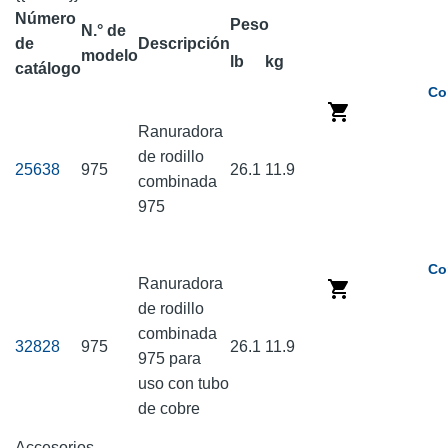
Número
Peso
N.° de
de
Descripción
modelo
lb
kg
catálogo
Co
Ranuradora
de rodillo
25638
975
26.1
11.9
combinada
975
Co
Ranuradora
de rodillo
combinada
32828
975
26.1
11.9
975 para
uso con tubo
de cobre
Accesorios