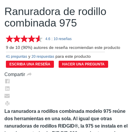
Ranuradora de rodillo
combinada 975
4.6
|
10 reseñas
Lea
10
9 de 10 (90%) autores de reseña recomiendan este producto
reseñas.
Enlace
y
para este producto
41 preguntas
20 respuestas
en
la
ESCRIBA UNA RESEÑA
HACER UNA PREGUNTA
misma
página.
Compartir
La ranuradora a rodillos combinada modelo 975 reúne
dos herramientas en una sola. Al igual que otras
ranuradoras de rodillos RIDGID®, la 975 se instala en el