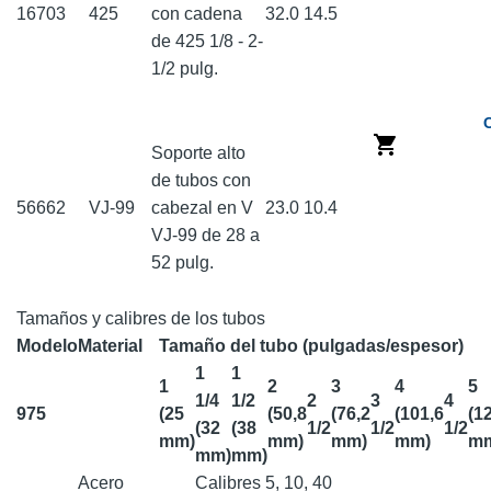
16703
425
con cadena
32.0
14.5
de 425 1/8 - 2-
1/2 pulg.
Soporte alto
de tubos con
56662
VJ-99
cabezal en V
23.0
10.4
VJ-99 de 28 a
52 pulg.
Tamaños y calibres de los tubos
Modelo
Material
Tamaño del tubo (pulgadas/espesor)
1
1
1
2
3
4
5
1/4
1/2
2
3
4
975
(25
(50,8
(76,2
(101,6
(1
(32
(38
1/2
1/2
1/2
mm)
mm)
mm)
mm)
m
mm)
mm)
Acero
Calibres 5, 10, 40