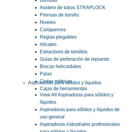
Bombas
Asidero de tubos STRAPLOCK
Prensas de tornillo
Niveles
Cortapernos
Reglas plegables
Alicates
Extractores de tornillos
Guías de perforación de repuesto
Brocas helicoidales
Palas
Cintas métricas
Aspiradoras para sólidos y líquidos
Cajas de herramientas
View All Aspiradoras para sólidos y
líquidos
Aspiradoras para sólidos y líquidos de
uso general
Aspiradoras industriales profesionales
para sólidos y líquidos