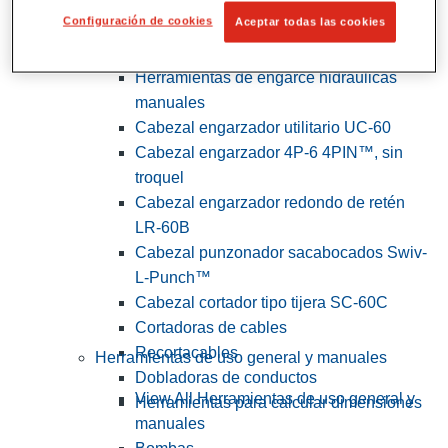
Configuración de cookies
Aceptar todas las cookies
View All Herramientas de servicios
públicos y de electricistas
Herramientas de engarce hidráulicas
manuales
Cabezal engarzador utilitario UC-60
Cabezal engarzador 4P-6 4PIN™, sin
troquel
Cabezal engarzador redondo de retén
LR-60B
Cabezal punzonador sacabocados Swiv-
L-Punch™
Cabezal cortador tipo tijera SC-60C
Cortadoras de cables
Recortacables
Herramientas de uso general y manuales
Dobladoras de conductos
View All Herramientas de uso general y
Herramientas para calcular dimensiones
manuales