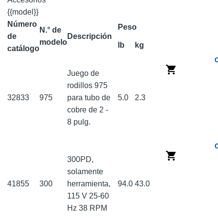
{{model}}
Número
Peso
N.° de
de
Descripción
modelo
lb
kg
catálogo
Juego de
rodillos 975
32833
975
para tubo de
5.0
2.3
cobre de 2 -
8 pulg.
300PD,
solamente
41855
300
herramienta,
94.0
43.0
115 V 25-60
Hz 38 RPM