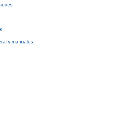
siones
s
eral y manuales