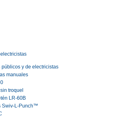
electricistas
públicos y de electricistas
cas manuales
60
in troquel
etén LR-60B
s Swiv-L-Punch™
C