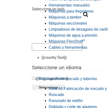
Herramientas manuales
Seleccione un país
Máquinas para fregaderos
Máquinas a tambor
Máquinas seccionales
Limpiadoras de desagües de varill
Máquinas de agua a presión
®
Máquinas FlexShaft
Cables y herramientas
{{country.Text}}
Seleccione un idioma
{{language.Name}}
Fabricación de roscado y tuberías
Seleccionar
View All Fabricación de roscado y 
Roscado
Ranurado de rodillo
Doblado y corte de agujeros