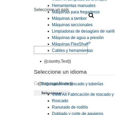
Herramientas manuales
Seleccione un país
Máquinas para fregaderos
Máquinas a tambor
Máquinas seccionales
Limpiadoras de desagües de varill
Máquinas de agua a presión
®
Máquinas FlexShaft
Cables y herramientas
{{country.Text}}
Seleccione un idioma
{{language.Name}}
Fabricación de roscado y tuberías
Seleccionar
View All Fabricación de roscado y 
Roscado
Ranurado de rodillo
Doblado y corte de agujeros