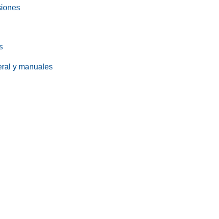
siones
s
eral y manuales