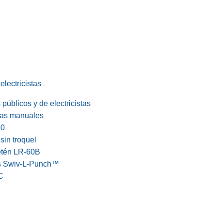
electricistas
públicos y de electricistas
cas manuales
60
in troquel
etén LR-60B
s Swiv-L-Punch™
C