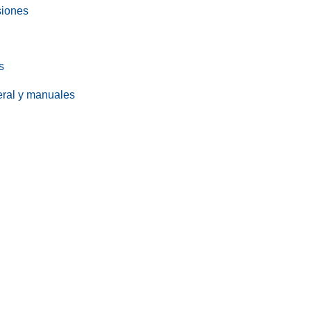
siones
s
eral y manuales