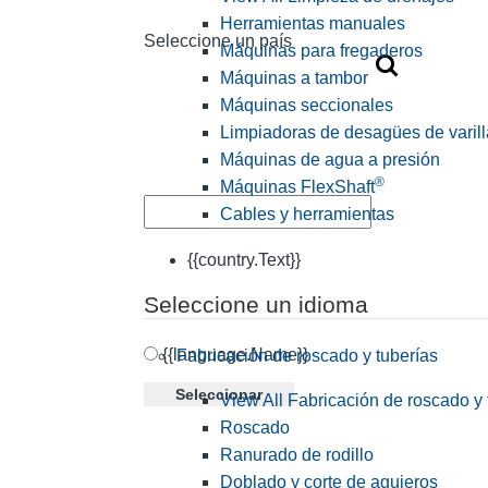
Herramientas manuales
Seleccione un país
Máquinas para fregaderos
Máquinas a tambor
Máquinas seccionales
Limpiadoras de desagües de varill
Máquinas de agua a presión
®
Máquinas FlexShaft
Cables y herramientas
{{country.Text}}
Seleccione un idioma
{{language.Name}}
Fabricación de roscado y tuberías
Seleccionar
View All Fabricación de roscado y 
Roscado
Ranurado de rodillo
Doblado y corte de agujeros