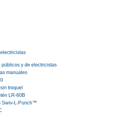
electricistas
públicos y de electricistas
cas manuales
60
in troquel
etén LR-60B
s Swiv-L-Punch™
C