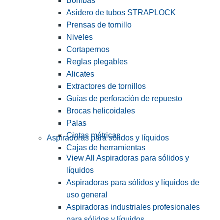
Bombas
Asidero de tubos STRAPLOCK
Prensas de tornillo
Niveles
Cortapernos
Reglas plegables
Alicates
Extractores de tornillos
Guías de perforación de repuesto
Brocas helicoidales
Palas
Cintas métricas
Aspiradoras para sólidos y líquidos
Cajas de herramientas
View All Aspiradoras para sólidos y
líquidos
Aspiradoras para sólidos y líquidos de
uso general
Aspiradoras industriales profesionales
para sólidos y líquidos