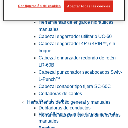
Configuración de cookies
Aceptar todas las cookies
View All Herramientas de servicios
públicos y de electricistas
Herramientas de engarce hidráulicas
manuales
Cabezal engarzador utilitario UC-60
Cabezal engarzador 4P-6 4PIN™, sin
troquel
Cabezal engarzador redondo de retén
LR-60B
Cabezal punzonador sacabocados Swiv-
L-Punch™
Cabezal cortador tipo tijera SC-60C
Cortadoras de cables
Recortacables
Herramientas de uso general y manuales
Dobladoras de conductos
View All Herramientas de uso general y
Herramientas para calcular dimensiones
manuales