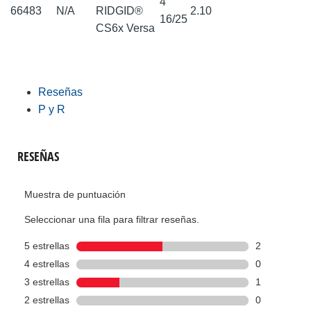
4
66483
N/A
RIDGID®
2.10
16/25
CS6x Versa
Reseñas
P y R