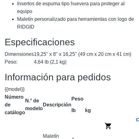
Insertos de espuma tipo huevera para proteger al
equipo
Maletín personalizado para herramientas con logo de
RIDGID
Especificaciones
Dimensiones
19,25" x 8" x 16,25" (49 cm x 20 cm x 41 cm)
Peso:
4,64 lb (2,1 kg)
Información para pedidos
{{model}}
Número
Peso
N.° de
de
Descripción
modelo
lb
kg
catálogo
C
Maletín