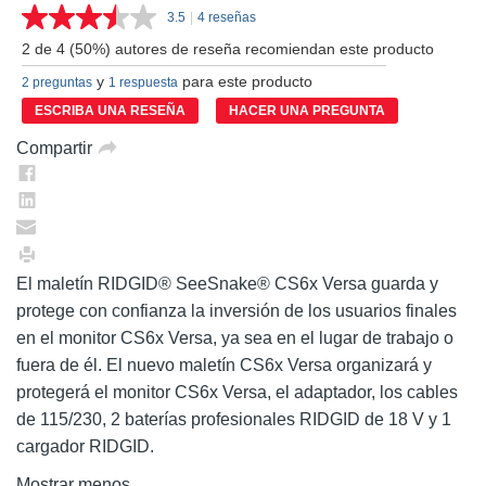
3.5
|
4 reseñas
Lea
4
2 de 4 (50%) autores de reseña recomiendan este producto
reseñas.
Enlace
y
para este producto
2 preguntas
1 respuesta
en
la
ESCRIBA UNA RESEÑA
HACER UNA PREGUNTA
misma
página.
Compartir
El maletín RIDGID® SeeSnake® CS6x Versa guarda y
protege con confianza la inversión de los usuarios finales
en el monitor CS6x Versa, ya sea en el lugar de trabajo o
fuera de él. El nuevo maletín CS6x Versa organizará y
protegerá el monitor CS6x Versa, el adaptador, los cables
de 115/230, 2 baterías profesionales RIDGID de 18 V y 1
cargador RIDGID.
Mostrar menos