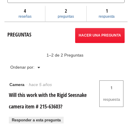
y
y
reseñas
respuestas
res
4
2
llevará
1
de
Maletín
reseñas
preguntas
respuesta
RIDGID®
a
CS6x
Versa
reseñas.
PREGUNTAS
HACER UNA PREGUNTA
1–2 de 2 Preguntas
Menú
Ordenar por:
▼
Camera
·
hace 5 años
1
Will this work with the Rigid Seesnake
respuesta
camera item # 215-63603?
Responder a esta pregunta