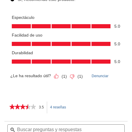
★★★★★
★★★★★
3.5
4 reseñas
Esta
3.5
de
acción
5
Buscar
Bus
estrellas.
preguntas
ϙ
pre
le
Leer