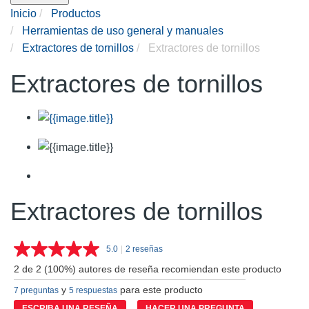
Inicio
Productos
Herramientas de uso general y manuales
Extractores de tornillos
Extractores de tornillos
Extractores de tornillos
Extractores de tornillos
5.0
|
2 reseñas
Lea
2
2 de 2 (100%) autores de reseña recomiendan este producto
reseñas.
Enlace
y
para este producto
7 preguntas
5 respuestas
en
la
ESCRIBA UNA RESEÑA
HACER UNA PREGUNTA