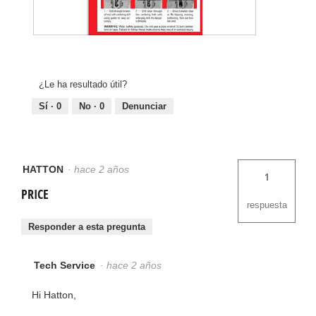
F
F
o
o
t
t
o
o
1
C
¿Le ha resultado útil?
d
o
e
n
Sí ·
0
No ·
0
Denunciar
l
e
a
s
r
t
e
a
s
a
p
c
u
c
HATTON
·
hace 2 años
1
e
i
s
ó
PRICE
t
n
respuesta
a
s
.
e
Responder a esta pregunta
a
b
r
i
Tech Service
·
hace 2 años
r
á
u
Hi Hatton,
n
c