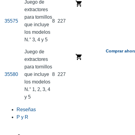
Juego de
extractores
para tornillos
35575
8
227
que incluye
los modelos
N.° 3, 4 y 5
Comprar ahor
Juego de
extractores
para tornillos
35580
que incluye
8
227
los modelos
N.° 1, 2, 3, 4
y 5
Reseñas
P y R