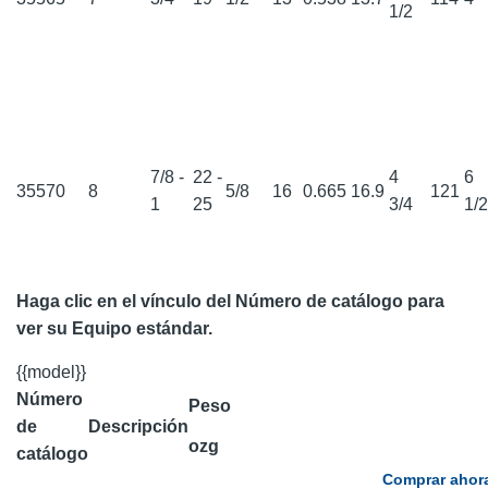
1/2
7/8 -
22 -
4
6
35570
8
5/8
16
0.665
16.9
121
1
25
3/4
1/
Haga clic en el vínculo del Número de catálogo para
ver su Equipo estándar.
{{model}}
Número
Peso
de
Descripción
oz
g
catálogo
Comprar ahor