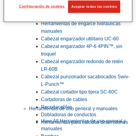
Configuración de cookies
Aceptar todas las cookies
View All Herramientas de servicios
públicos y de electricistas
Herramientas de engarce hidráulicas
manuales
Cabezal engarzador utilitario UC-60
Cabezal engarzador 4P-6 4PIN™, sin
troquel
Cabezal engarzador redondo de retén
LR-60B
Cabezal punzonador sacabocados Swiv-
L-Punch™
Cabezal cortador tipo tijera SC-60C
Cortadoras de cables
Recortacables
Herramientas de uso general y manuales
Dobladoras de conductos
View All Herramientas de uso general y
Herramientas para calcular dimensiones
manuales