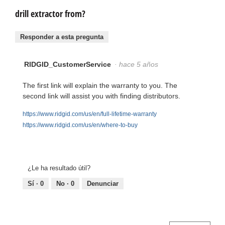
drill extractor from?
Responder a esta pregunta
RIDGID_CustomerService
·
hace 5 años
The first link will explain the warranty to you. The
second link will assist you with finding distributors.
https://www.ridgid.com/us/en/full-lifetime-warranty
https://www.ridgid.com/us/en/where-to-buy
¿Le ha resultado útil?
Sí ·
0
No ·
0
Denunciar