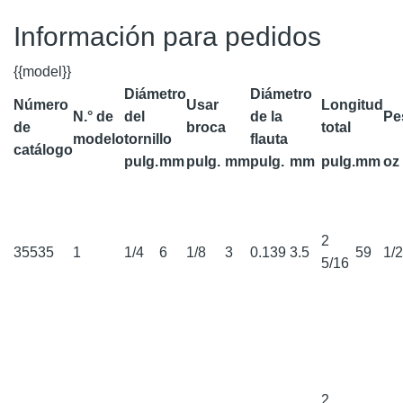
Información para pedidos
{{model}}
Diámetro
Diámetro
Número
Usar
Longitud
N.° de
del
de la
Pe
de
broca
total
modelo
tornillo
flauta
catálogo
pulg.
mm
pulg.
mm
pulg.
mm
pulg.
mm
oz
2
35535
1
1/4
6
1/8
3
0.139
3.5
59
1/
5/16
2