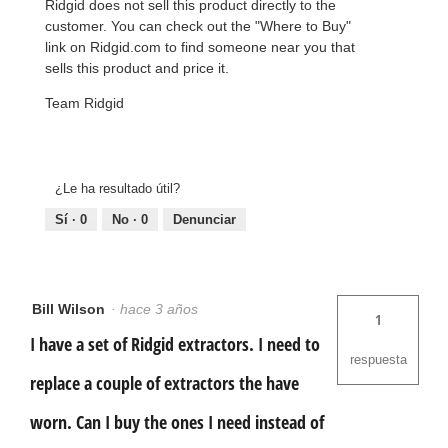
u
Ridgid does not sell this product directly to the
a
customer. You can check out the "Where to Buy"
d
r
link on Ridgid.com to find someone near you that
o
sells this product and price it.
d
e
d
Team Ridgid
i
á
l
o
g
o
¿Le ha resultado útil?
.
Sí ·
0
No ·
0
Denunciar
Bill Wilson
·
hace 3 años
1
I have a set of Ridgid extractors. I need to
respuesta
replace a couple of extractors the have
worn. Can I buy the ones I need instead of