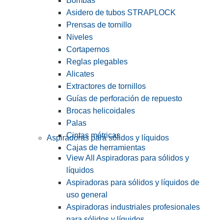
Bombas
Asidero de tubos STRAPLOCK
Prensas de tornillo
Niveles
Cortapernos
Reglas plegables
Alicates
Extractores de tornillos
Guías de perforación de repuesto
Brocas helicoidales
Palas
Cintas métricas
Aspiradoras para sólidos y líquidos
Cajas de herramientas
View All Aspiradoras para sólidos y
líquidos
Aspiradoras para sólidos y líquidos de
uso general
Aspiradoras industriales profesionales
para sólidos y líquidos