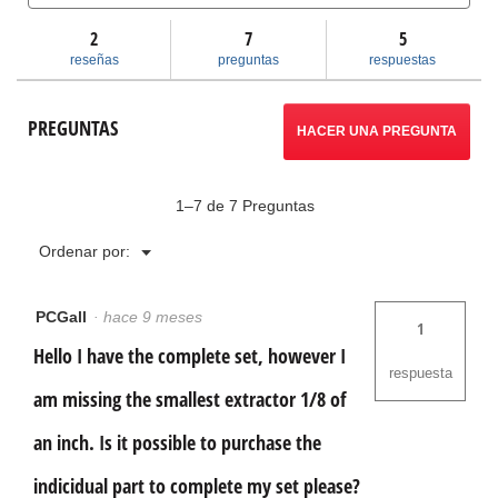
y
y
reseñas
respuestas
res
2
7
llevará
5
de
Extractores
reseñas
preguntas
respuestas
de
a
tornillos
reseñas.
PREGUNTAS
HACER UNA PREGUNTA
1–7 de 7 Preguntas
Menú
Ordenar por:
▼
PCGall
·
hace 9 meses
1
Hello I have the complete set, however I
respuesta
am missing the smallest extractor 1/8 of
an inch. Is it possible to purchase the
indicidual part to complete my set please?