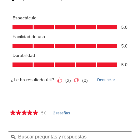
★★★★★
★★★★★
5.0
2 reseñas
Esta
5
de
acción
5
Buscar
Bus
estrellas.
preguntas
ϙ
pre
le
Leer