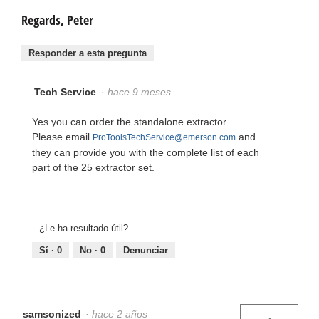
Regards, Peter
Responder a esta pregunta
Tech Service
·
hace 9 meses
Yes you can order the standalone extractor.
Please email
and
ProToolsTechService@emerson.com
they can provide you with the complete list of each
part of the 25 extractor set.
¿Le ha resultado útil?
Sí ·
0
No ·
0
Denunciar
samsonized
·
hace 2 años