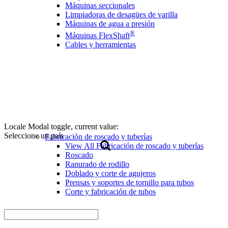
Máquinas seccionales
Limpiadoras de desagües de varilla
Máquinas de agua a presión
®
Máquinas FlexShaft
Cables y herramientas
Locale Modal toggle, current value:
Seleccione un país
Fabricación de roscado y tuberías
View All Fabricación de roscado y tuberías
Roscado
Ranurado de rodillo
Doblado y corte de agujeros
Prensas y soportes de tornillo para tubos
Corte y fabricación de tubos