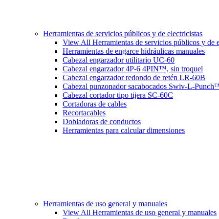
Herramientas de servicios públicos y de electricistas
View All Herramientas de servicios públicos y de el
Herramientas de engarce hidráulicas manuales
Cabezal engarzador utilitario UC-60
Cabezal engarzador 4P-6 4PIN™, sin troquel
Cabezal engarzador redondo de retén LR-60B
Cabezal punzonador sacabocados Swiv-L-Punch
Cabezal cortador tipo tijera SC-60C
Cortadoras de cables
Recortacables
Dobladoras de conductos
Herramientas para calcular dimensiones
Herramientas de uso general y manuales
View All Herramientas de uso general y manuales