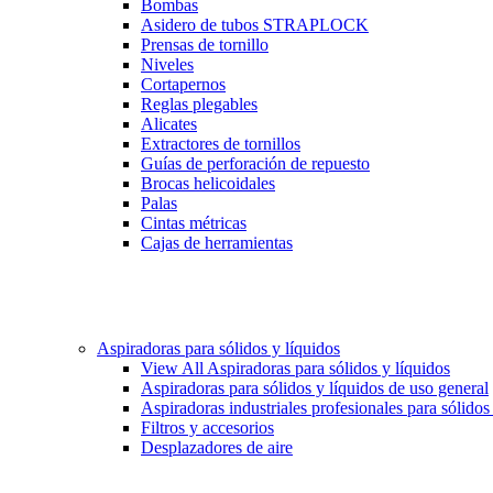
Bombas
Asidero de tubos STRAPLOCK
Prensas de tornillo
Niveles
Cortapernos
Reglas plegables
Alicates
Extractores de tornillos
Guías de perforación de repuesto
Brocas helicoidales
Palas
Cintas métricas
Cajas de herramientas
Aspiradoras para sólidos y líquidos
View All Aspiradoras para sólidos y líquidos
Aspiradoras para sólidos y líquidos de uso general
Aspiradoras industriales profesionales para sólidos
Filtros y accesorios
Desplazadores de aire