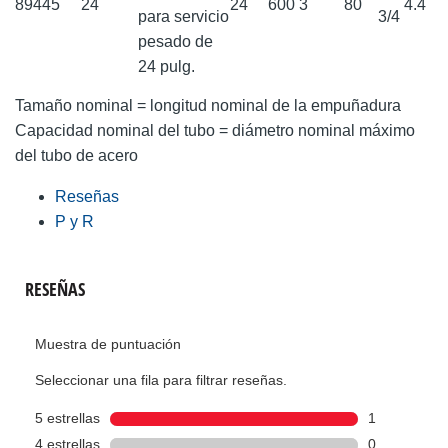
89445
24
24
600
3
80
4.4
para servicio
3/4
pesado de
24 pulg.
Tamaño nominal = longitud nominal de la empuñadura
Capacidad nominal del tubo = diámetro nominal máximo
del tubo de acero
Reseñas
P y R