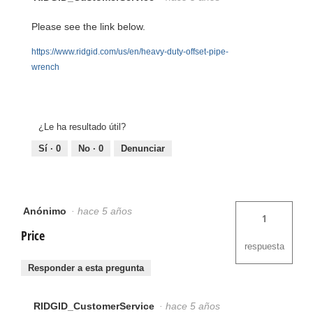
Please see the link below.
https://www.ridgid.com/us/en/heavy-duty-offset-pipe-
wrench
¿Le ha resultado útil?
Sí ·
0
No ·
0
Denunciar
Anónimo
·
hace 5 años
1
Price
respuesta
Responder a esta pregunta
RIDGID_CustomerService
·
hace 5 años