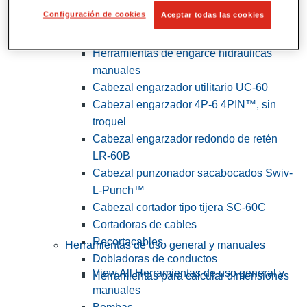
Configuración de cookies
Aceptar todas las cookies
View All Herramientas de servicios
públicos y de electricistas
Herramientas de engarce hidráulicas
manuales
Cabezal engarzador utilitario UC-60
Cabezal engarzador 4P-6 4PIN™, sin
troquel
Cabezal engarzador redondo de retén
LR-60B
Cabezal punzonador sacabocados Swiv-
L-Punch™
Cabezal cortador tipo tijera SC-60C
Cortadoras de cables
Recortacables
Herramientas de uso general y manuales
Dobladoras de conductos
View All Herramientas de uso general y
Herramientas para calcular dimensiones
manuales