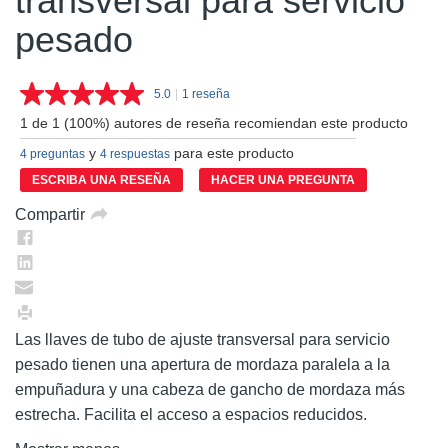
transversal para servicio
pesado
5.0
|
1 reseña
Lea
1
1 de 1 (100%) autores de reseña recomiendan este producto
reseña.
Enlace
y
para este producto
4 preguntas
4 respuestas
en
la
ESCRIBA UNA RESEÑA
HACER UNA PREGUNTA
misma
página.
Compartir
Las llaves de tubo de ajuste transversal para servicio
pesado tienen una apertura de mordaza paralela a la
empuñadura y una cabeza de gancho de mordaza más
estrecha. Facilita el acceso a espacios reducidos.