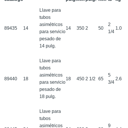
Llave para
tubos
asimétricos
2
89435
14
14
350
2
50
1.0
para servicio
1/4
pesado de
14 pulg.
Llave para
tubos
asimétricos
5
89440
18
18
450
2 1/2
65
2.6
para servicio
3/4
pesado de
18 pulg.
Llave para
tubos
asimétricos
9