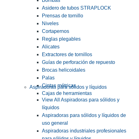
Bombas
Asidero de tubos STRAPLOCK
Prensas de tornillo
Niveles
Cortapernos
Reglas plegables
Alicates
Extractores de tornillos
Guías de perforación de repuesto
Brocas helicoidales
Palas
Cintas métricas
Aspiradoras para sólidos y líquidos
Cajas de herramientas
View All Aspiradoras para sólidos y
líquidos
Aspiradoras para sólidos y líquidos de
uso general
Aspiradoras industriales profesionales
para sólidos y líquidos