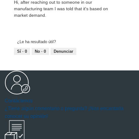
Hi, after reaching out to someone in our
manufacturing team I was told that it's based on
market demand.
¿Le ha resultado útil?
Sí ·
0
No ·
0
Denunciar
Contáctenos
¿Tiene algún comentario o pregunta? ¡Nos encantaría
conocer su opinión!