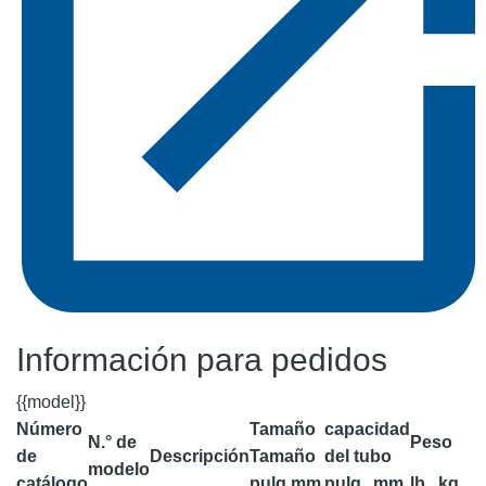
Información para pedidos
{{model}}
Número
Tamaño
capacidad
N.° de
Peso
de
Descripción
Tamaño
del tubo
modelo
catálogo
pulg.
mm
pulg.
mm
lb
kg