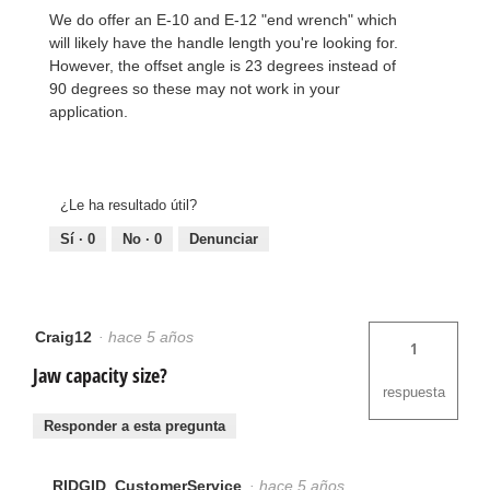
We do offer an E-10 and E-12 "end wrench" which
will likely have the handle length you're looking for.
However, the offset angle is 23 degrees instead of
90 degrees so these may not work in your
application.
¿Le ha resultado útil?
Sí ·
0
No ·
0
Denunciar
Craig12
·
hace 5 años
1
Jaw capacity size?
respuesta
Responder a esta pregunta
RIDGID_CustomerService
·
hace 5 años