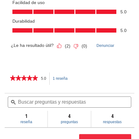
★★★★★
★★★★★
5.0
1 reseña
Esta
5
de
acción
5
Buscar
Bus
estrellas.
preguntas
ϙ
pre
le
Leer
y
y
reseñas
respuestas
res
1
llevará
4
4
de
Llaves
reseña
preguntas
respuestas
de
a
tubo
de
reseñas.