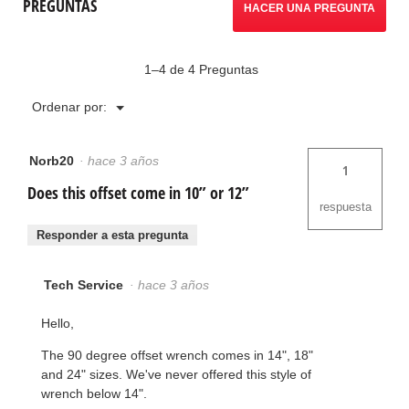
PREGUNTAS
ajuste
HACER UNA PREGUNTA
transversal
para
servicio
pesado
1–4 de 4 Preguntas
Menú
Ordenar por:
▼
Norb20
·
hace 3 años
1
Does this offset come in 10” or 12”
respuesta
Responder a esta pregunta
Tech Service
·
hace 3 años
Hello,
The 90 degree offset wrench comes in 14", 18"
and 24" sizes. We've never offered this style of
wrench below 14".