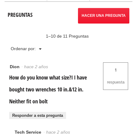
a
lavabos
reseñas.
PREGUNTAS
HACER UNA PREGUNTA
1–10 de 11 Preguntas
Menú
Ordenar por:
▼
Dion
·
hace 2 años
1
How do you know what size?I I have
respuesta
bought two wrenches 10 in.&12 in.
Neither fit on bolt
Responder a esta pregunta
Tech Service
·
hace 2 años