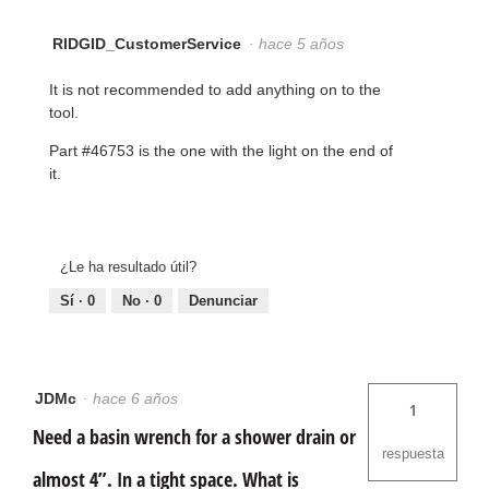
RIDGID_CustomerService
·
hace 5 años
It is not recommended to add anything on to the
tool.
Part #46753 is the one with the light on the end of
it.
¿Le ha resultado útil?
Sí ·
0
No ·
0
Denunciar
JDMc
·
hace 6 años
1
Need a basin wrench for a shower drain or
respuesta
almost 4”. In a tight space. What is