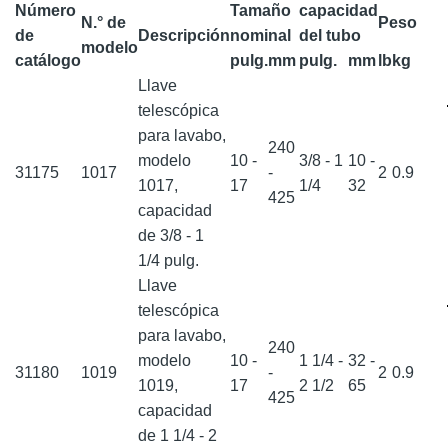
Número
Tamaño
capacidad
N.° de
Peso
de
Descripción
nominal
del tubo
modelo
catálogo
pulg.
mm
pulg.
mm
lb
kg
Llave
telescópica
para lavabo,
240
modelo
10 -
3/8 - 1
10 -
31175
1017
-
2
0.9
1017,
17
1/4
32
425
capacidad
de 3/8 - 1
1/4 pulg.
Llave
telescópica
para lavabo,
240
modelo
10 -
1 1/4 -
32 -
31180
1019
-
2
0.9
1019,
17
2 1/2
65
425
capacidad
de 1 1/4 - 2