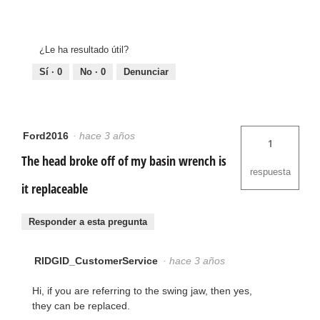
¿Le ha resultado útil?
Sí ·
0
No ·
0
Denunciar
Ford2016
·
hace 3 años
1
The head broke off of my basin wrench is
respuesta
it replaceable
Responder a esta pregunta
RIDGID_CustomerService
·
hace 3 años
Hi, if you are referring to the swing jaw, then yes,
they can be replaced.