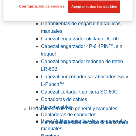
Configuración de cookies
Aceptar todas las cookies
View All Herramientas de servicios
públicos y de electricistas
Herramientas de engarce hidráulicas
manuales
Cabezal engarzador utilitario UC-60
Cabezal engarzador 4P-6 4PIN™, sin
troquel
Cabezal engarzador redondo de retén
LR-60B
Cabezal punzonador sacabocados Swiv-
L-Punch™
Cabezal cortador tipo tijera SC-60C
Cortadoras de cables
Recortacables
Herramientas de uso general y manuales
Dobladoras de conductos
View All Herramientas de uso general y
Herramientas para calcular dimensiones
manuales