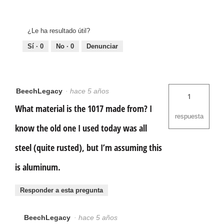
¿Le ha resultado útil?
Sí ·
0
No ·
0
Denunciar
BeechLegacy
·
hace 5 años
1
What material is the 1017 made from? I
respuesta
know the old one I used today was all
steel (quite rusted), but I’m assuming this
is aluminum.
Responder a esta pregunta
BeechLegacy
·
hace 5 años