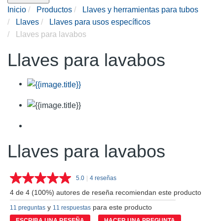
Inicio
Productos
Llaves y herramientas para tubos
Llaves
Llaves para usos específicos
Llaves para lavabos
Llaves para lavabos
Llaves para lavabos
5.0
|
4 reseñas
Lea
4
4 de 4 (100%) autores de reseña recomiendan este producto
reseñas.
Enlace
y
para este producto
11 preguntas
11 respuestas
en
la
ESCRIBA UNA RESEÑA
HACER UNA PREGUNTA