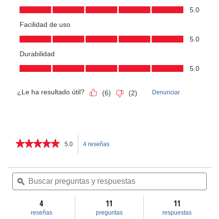
★★★★★
★★★★★
5.0
4 reseñas
Esta
5
de
acción
5
Buscar
Bus
estrellas.
preguntas
ϙ
pre
le
Leer
y
y
reseñas
respuestas
res
4
11
llevará
11
de
Llaves
reseñas
preguntas
respuestas
para