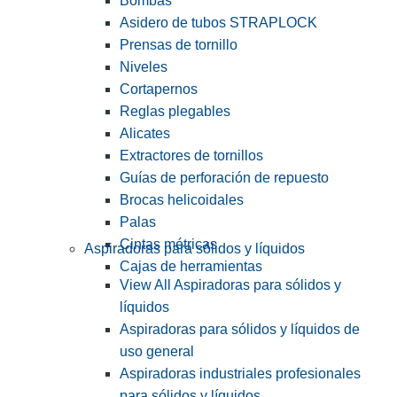
Bombas
Asidero de tubos STRAPLOCK
Prensas de tornillo
Niveles
Cortapernos
Reglas plegables
Alicates
Extractores de tornillos
Guías de perforación de repuesto
Brocas helicoidales
Palas
Cintas métricas
Aspiradoras para sólidos y líquidos
Cajas de herramientas
View All Aspiradoras para sólidos y
líquidos
Aspiradoras para sólidos y líquidos de
uso general
Aspiradoras industriales profesionales
para sólidos y líquidos