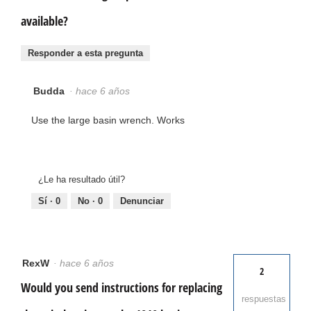
available?
Responder a esta pregunta
Budda
·
hace 6 años
Use the large basin wrench. Works
¿Le ha resultado útil?
Sí ·
0
No ·
0
Denunciar
RexW
·
hace 6 años
2
Would you send instructions for replacing
respuestas