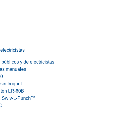
electricistas
públicos y de electricistas
cas manuales
60
in troquel
etén LR-60B
s Swiv-L-Punch™
C