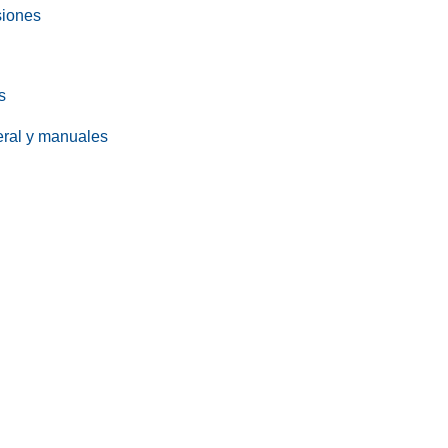
siones
s
eral y manuales