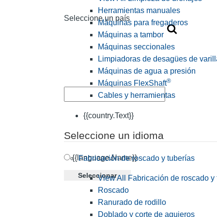
Herramientas manuales
Seleccione un país
Máquinas para fregaderos
Máquinas a tambor
Máquinas seccionales
Limpiadoras de desagües de varill
Máquinas de agua a presión
®
Máquinas FlexShaft
Cables y herramientas
{{country.Text}}
Seleccione un idioma
{{language.Name}}
Fabricación de roscado y tuberías
Seleccionar
View All Fabricación de roscado y 
Roscado
Ranurado de rodillo
Doblado y corte de agujeros