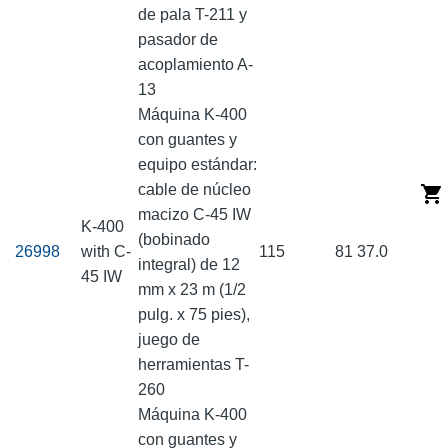
de pala T-211 y
pasador de
acoplamiento A-
13
Máquina K-400
con guantes y
equipo estándar:
cable de núcleo
macizo C-45 IW
K-400
(bobinado
26998
with C-
115
81
37.0
integral) de 12
45 IW
mm x 23 m (1/2
pulg. x 75 pies),
juego de
herramientas T-
260
Máquina K-400
con guantes y