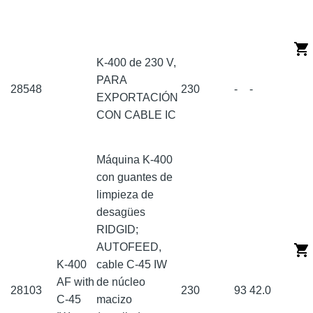
K-400 de 230 V,
PARA
28548
230
-
-
EXPORTACIÓN
CON CABLE IC
Máquina K-400
con guantes de
limpieza de
desagües
RIDGID;
AUTOFEED,
K-400
cable C-45 IW
AF with
de núcleo
28103
230
93
42.0
C-45
macizo