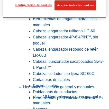
Configuración de cookies
Aceptar todas las cookies
View All Herramientas de servicios
públicos y de electricistas
Herramientas de engarce hidráulicas
manuales
Cabezal engarzador utilitario UC-60
Cabezal engarzador 4P-6 4PIN™, sin
troquel
Cabezal engarzador redondo de retén
LR-60B
Cabezal punzonador sacabocados Swiv-
L-Punch™
Cabezal cortador tipo tijera SC-60C
Cortadoras de cables
Recortacables
Herramientas de uso general y manuales
Dobladoras de conductos
View All Herramientas de uso general y
Herramientas para calcular dimensiones
manuales