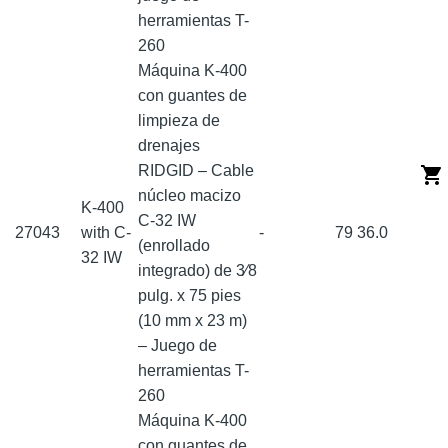
herramientas T-
260
Máquina K-400
con guantes de
limpieza de
drenajes
RIDGID – Cable
núcleo macizo
K-400
C-32 IW
27043
with C-
-
79
36.0
(enrollado
32 IW
integrado) de 3⁄8
pulg. x 75 pies
(10 mm x 23 m)
– Juego de
herramientas T-
260
Máquina K-400
con guantes de