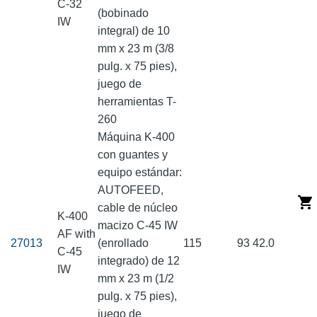
C-32
(bobinado
IW
integral) de 10
mm x 23 m (3/8
pulg. x 75 pies),
juego de
herramientas T-
260
Máquina K-400
con guantes y
equipo estándar:
AUTOFEED,
cable de núcleo
K-400
macizo C-45 IW
AF with
27013
(enrollado
115
93
42.0
C-45
integrado) de 12
IW
mm x 23 m (1/2
pulg. x 75 pies),
juego de