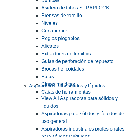
Bombas
Asidero de tubos STRAPLOCK
Prensas de tornillo
Niveles
Cortapernos
Reglas plegables
Alicates
Extractores de tornillos
Guías de perforación de repuesto
Brocas helicoidales
Palas
Cintas métricas
Aspiradoras para sólidos y líquidos
Cajas de herramientas
View All Aspiradoras para sólidos y
líquidos
Aspiradoras para sólidos y líquidos de
uso general
Aspiradoras industriales profesionales
para sólidos y líquidos