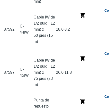
mm)
Co
Cable IW de
1/2 pulg. (12
C-
87592
mm) x
18.0
8.2
44IW
50 pies (15
m)
Co
Cable IW de
1/2 pulg. (12
C-
87597
mm) x
26.0
11.8
45IW
75 pies (23
m)
Co
Punta de
repuesto