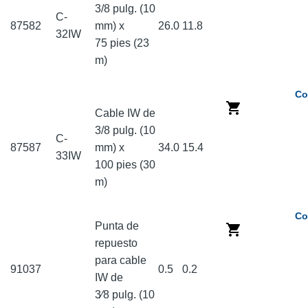
3/8 pulg. (10
C-
87582
mm) x
26.0
11.8
32IW
75 pies (23
m)
Co
Cable IW de
3/8 pulg. (10
C-
87587
mm) x
34.0
15.4
33IW
100 pies (30
m)
Co
Punta de
repuesto
para cable
91037
0.5
0.2
IW de
3⁄8 pulg. (10