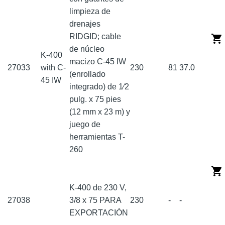
limpieza de
drenajes
RIDGID; cable
de núcleo
K-400
macizo C-45 IW
27033
with C-
230
81
37.0
(enrollado
45 IW
integrado) de 1⁄2
pulg. x 75 pies
(12 mm x 23 m) y
juego de
herramientas T-
260
K-400 de 230 V,
27038
3/8 x 75 PARA
230
-
-
EXPORTACIÓN