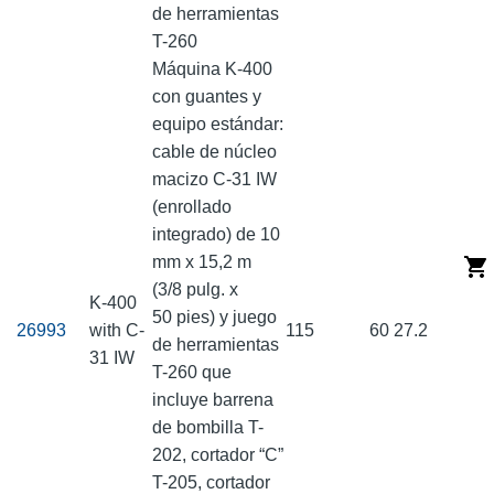
de herramientas
T-260
Máquina K-400
con guantes y
equipo estándar:
cable de núcleo
macizo C-31 IW
(enrollado
integrado) de 10
mm x 15,2 m
(3/8 pulg. x
K-400
50 pies) y juego
26993
with C-
115
60
27.2
de herramientas
31 IW
T-260 que
incluye barrena
de bombilla T-
202, cortador “C”
T-205, cortador