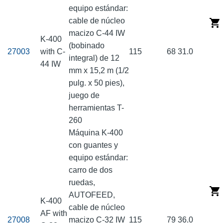
equipo estándar:
cable de núcleo
macizo C-44 IW
K-400
(bobinado
27003
with C-
115
68
31.0
integral) de 12
44 IW
mm x 15,2 m (1/2
pulg. x 50 pies),
juego de
herramientas T-
260
Máquina K-400
con guantes y
equipo estándar:
carro de dos
ruedas,
AUTOFEED,
K-400
cable de núcleo
AF with
27008
macizo C-32 IW
115
79
36.0