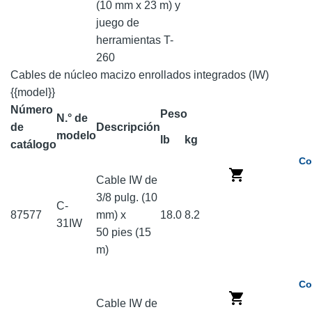
(10 mm x 23 m) y
juego de
herramientas T-
260
Cables de núcleo macizo enrollados integrados (IW)
{{model}}
Número
Peso
N.° de
de
Descripción
modelo
lb
kg
catálogo
Co
Cable IW de
3/8 pulg. (10
C-
87577
mm) x
18.0
8.2
31IW
50 pies (15
m)
Co
Cable IW de