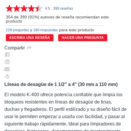
4.5
|
395 reseñas
Lea
395
354 de 390 (91%) autores de reseña recomiendan este
reseñas.
producto
Enlace
en
y
para este producto
228 preguntas
280 respuestas
la
ESCRIBA UNA RESEÑA
HACER UNA PREGUNTA
misma
página.
Compartir
Líneas de desagüe de 1 1/2" a 4" (30 mm a 110 mm)
El modelo K-400 ofrece potencia confiable que limpia los
bloqueos resistentes en líneas de desagüe de tinas,
duchas y fregaderos. El perfil estilizado y su diseño fácil de
usar le permiten empezar a usarla con facilidad, y pasar al
siguiente trabajo rápidamente. Ideal para limpiadores de