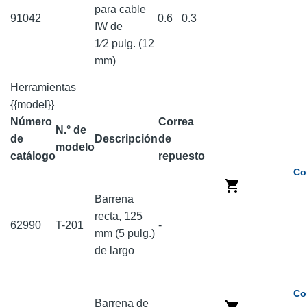
para cable
91042
0.6
0.3
IW de
1⁄2 pulg. (12
mm)
Herramientas
{{model}}
Número
Correa
N.° de
de
Descripción
de
modelo
catálogo
repuesto
Co
Barrena
recta, 125
62990
T-201
-
mm (5 pulg.)
de largo
Co
Barrena de