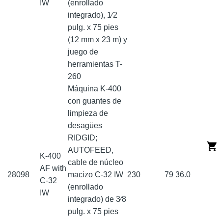
IW
(enrollado
integrado), 1⁄2
pulg. x 75 pies
(12 mm x 23 m) y
juego de
herramientas T-
260
Máquina K-400
con guantes de
limpieza de
desagües
RIDGID;
AUTOFEED,
K-400
cable de núcleo
AF with
28098
macizo C-32 IW
230
79
36.0
C-32
(enrollado
IW
integrado) de 3⁄8
pulg. x 75 pies