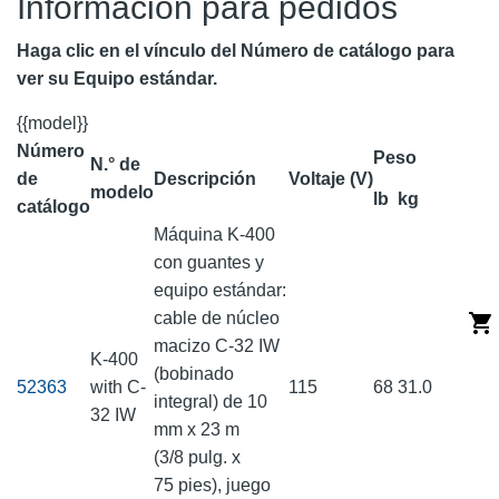
Información para pedidos
Haga clic en el vínculo del Número de catálogo para
ver su Equipo estándar.
{{model}}
Número
Peso
N.° de
de
Descripción
Voltaje (V)
modelo
lb
kg
catálogo
Máquina K-400
con guantes y
equipo estándar:
cable de núcleo
macizo C-32 IW
K-400
(bobinado
52363
with C-
115
68
31.0
integral) de 10
32 IW
mm x 23 m
(3/8 pulg. x
75 pies), juego