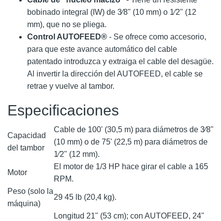
bobinado integral (IW) de 3⁄8" (10 mm) o 1⁄2" (12
mm), que no se pliega.
Control AUTOFEED®
- Se ofrece como accesorio,
para que este avance automático del cable
patentado introduzca y extraiga el cable del desagüe.
Al invertir la dirección del AUTOFEED, el cable se
retrae y vuelve al tambor.
Especificaciones
Cable de 100' (30,5 m) para diámetros de 3⁄8"
Capacidad
(10 mm) o de 75' (22,5 m) para diámetros de
del tambor
1⁄2" (12 mm).
El motor de 1/3 HP hace girar el cable a 165
Motor
RPM.
Peso (solo la
29 45 lb (20,4 kg).
máquina)
Longitud 21" (53 cm); con AUTOFEED, 24"