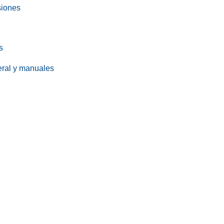
siones
s
eral y manuales