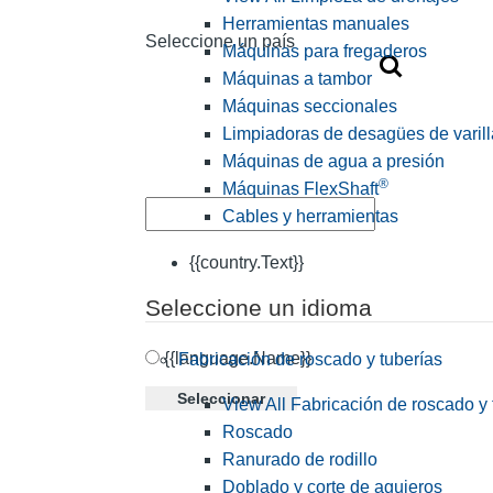
Herramientas manuales
Seleccione un país
Máquinas para fregaderos
Máquinas a tambor
Máquinas seccionales
Limpiadoras de desagües de varill
Máquinas de agua a presión
®
Máquinas FlexShaft
Cables y herramientas
{{country.Text}}
Seleccione un idioma
{{language.Name}}
Fabricación de roscado y tuberías
Seleccionar
View All Fabricación de roscado y 
Roscado
Ranurado de rodillo
Doblado y corte de agujeros