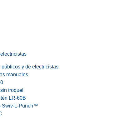
electricistas
públicos y de electricistas
cas manuales
60
in troquel
etén LR-60B
s Swiv-L-Punch™
C