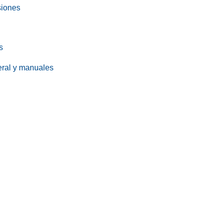
siones
s
eral y manuales