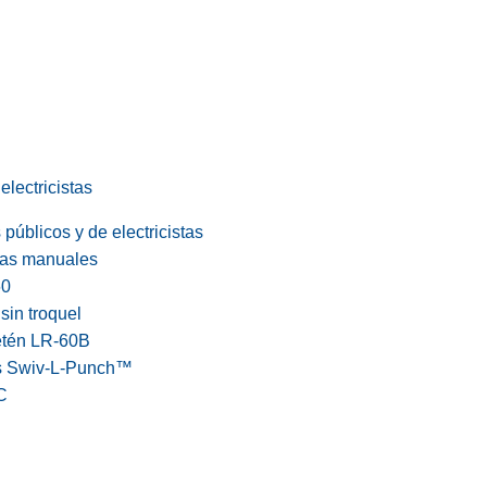
electricistas
públicos y de electricistas
cas manuales
60
in troquel
etén LR-60B
s Swiv-L-Punch™
C