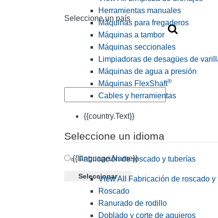
Herramientas manuales
Seleccione un país
Máquinas para fregaderos
Máquinas a tambor
Máquinas seccionales
Limpiadoras de desagües de varill
Máquinas de agua a presión
®
Máquinas FlexShaft
Cables y herramientas
{{country.Text}}
Seleccione un idioma
{{language.Name}}
Fabricación de roscado y tuberías
Seleccionar
View All Fabricación de roscado y 
Roscado
Ranurado de rodillo
Doblado y corte de agujeros