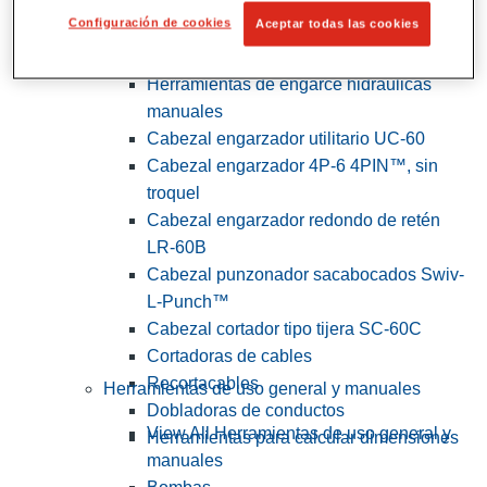
Configuración de cookies
Aceptar todas las cookies
View All Herramientas de servicios
públicos y de electricistas
Herramientas de engarce hidráulicas
manuales
Cabezal engarzador utilitario UC-60
Cabezal engarzador 4P-6 4PIN™, sin
troquel
Cabezal engarzador redondo de retén
LR-60B
Cabezal punzonador sacabocados Swiv-
L-Punch™
Cabezal cortador tipo tijera SC-60C
Cortadoras de cables
Recortacables
Herramientas de uso general y manuales
Dobladoras de conductos
View All Herramientas de uso general y
Herramientas para calcular dimensiones
manuales