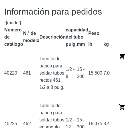
Información para pedidos
{{model}}
Número
capacidad
N.° de
Peso
de
Descripción
del tubo
modelo
catálogo
pulg.
mm
lb
kg
Tornillo de
banco para
1/2 -
15 -
40220
461
soldar tubos
15.500
7.0
8
200
rectos 461
1/2 a 8 pulg.
Tornillo de
banco para
soldar tubos
1/2 -
15 -
40225
462
18.375
8.4
en ángulo
12
300