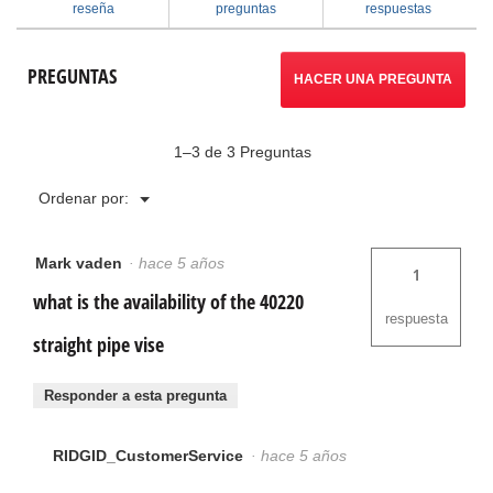
reseña
preguntas
respuestas
de
a
banco
para
reseñas.
PREGUNTAS
soldar
HACER UNA PREGUNTA
tubos
1–3 de 3 Preguntas
Menú
Ordenar por:
▼
Mark vaden
·
hace 5 años
1
what is the availability of the 40220
respuesta
straight pipe vise
Responder a esta pregunta
RIDGID_CustomerService
·
hace 5 años