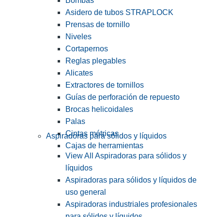
Bombas
Asidero de tubos STRAPLOCK
Prensas de tornillo
Niveles
Cortapernos
Reglas plegables
Alicates
Extractores de tornillos
Guías de perforación de repuesto
Brocas helicoidales
Palas
Cintas métricas
Aspiradoras para sólidos y líquidos
Cajas de herramientas
View All Aspiradoras para sólidos y
líquidos
Aspiradoras para sólidos y líquidos de
uso general
Aspiradoras industriales profesionales
para sólidos y líquidos