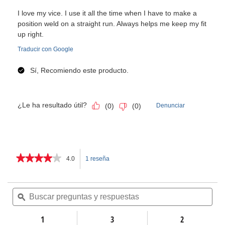
★★★★★
★★★★★
4.0
1 reseña
Esta
4
de
acción
5
Buscar
Bus
estrellas.
preguntas
ϙ
pre
le
Leer
y
y
reseñas
respuestas
res
1
llevará
3
2
de
Tornillos