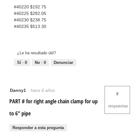
#40220 $192.75
#40225 $282.05
#40230 $238.75
#40235 $513.30
¿Le ha resultado útil?
Sí ·
0
No ·
0
Denunciar
Danny1
·
hace 6 años
0
PART # for right angle chain clamp for up
respuestas
to 6" pipe
Responder a esta pregunta