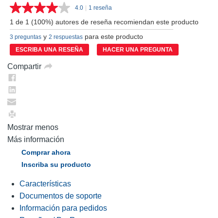
4.0
|
1 reseña
Lea
1
1 de 1 (100%) autores de reseña recomiendan este producto
reseña.
Enlace
y
para este producto
3 preguntas
2 respuestas
en
la
ESCRIBA UNA RESEÑA
HACER UNA PREGUNTA
misma
página.
Compartir
Mostrar menos
Más información
Comprar ahora
Inscriba su producto
Características
Documentos de soporte
Información para pedidos