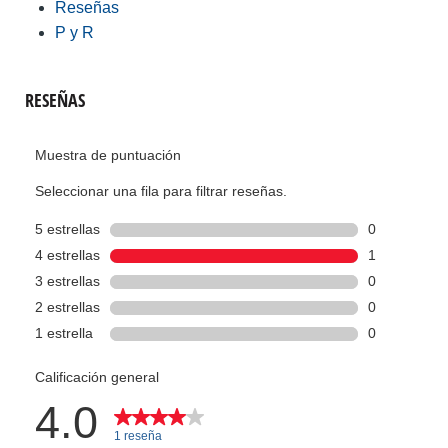
Reseñas
P y R