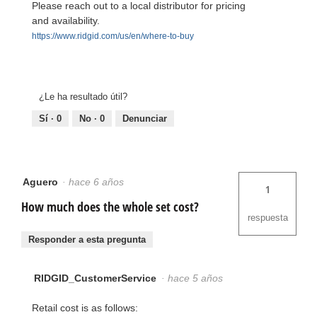
Please reach out to a local distributor for pricing
and availability.
https://www.ridgid.com/us/en/where-to-buy
¿Le ha resultado útil?
Sí ·
0
No ·
0
Denunciar
Aguero
·
hace 6 años
1
How much does the whole set cost?
respuesta
Responder a esta pregunta
RIDGID_CustomerService
·
hace 5 años
Retail cost is as follows: