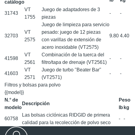
catálogo
VT
Juego de adaptadores de 3
31743
-
-
1755
piezas
Juego de limpieza para servicio
VT
pesado: juego de 12 piezas
32703
9.80
4.40
2575
con varillas de extensión de
acero inoxidable (VT2575)
VT
Combinación de la tuerca del
41598
-
-
2561
filtro/tapa de drenaje (VT2561)
VT
Juego de turbo "Beater Bar"
41603
-
-
2571
(VT2571)
Filtros y bolsas para polvo
{{model}}
N.° de
Peso
Descripción
modelo
lb
kg
Las bolsas ciclónicas RIDGID de primera
60758
-
-
calidad para la recolección de polvo seco