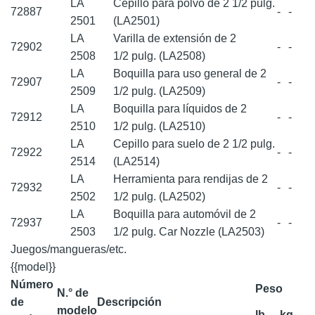
LA
Cepillo para polvo de 2 1/2 pulg.
72887
-
-
2501
(LA2501)
LA
Varilla de extensión de 2
72902
-
-
2508
1/2 pulg. (LA2508)
LA
Boquilla para uso general de 2
72907
-
-
2509
1/2 pulg. (LA2509)
LA
Boquilla para líquidos de 2
72912
-
-
2510
1/2 pulg. (LA2510)
LA
Cepillo para suelo de 2 1/2 pulg.
72922
-
-
2514
(LA2514)
LA
Herramienta para rendijas de 2
72932
-
-
2502
1/2 pulg. (LA2502)
LA
Boquilla para automóvil de 2
72937
-
-
2503
1/2 pulg. Car Nozzle (LA2503)
Juegos/mangueras/etc.
{{model}}
Número
Peso
N.° de
de
Descripción
modelo
lb
kg