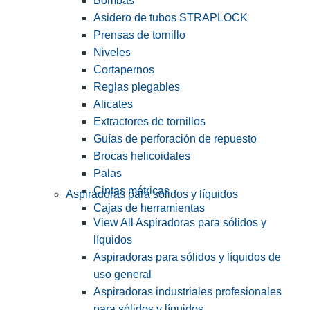
Bombas
Asidero de tubos STRAPLOCK
Prensas de tornillo
Niveles
Cortapernos
Reglas plegables
Alicates
Extractores de tornillos
Guías de perforación de repuesto
Brocas helicoidales
Palas
Cintas métricas
Aspiradoras para sólidos y líquidos
Cajas de herramientas
View All Aspiradoras para sólidos y
líquidos
Aspiradoras para sólidos y líquidos de
uso general
Aspiradoras industriales profesionales
para sólidos y líquidos