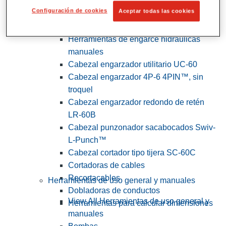
Configuración de cookies
Aceptar todas las cookies
View All Herramientas de servicios
públicos y de electricistas
Herramientas de engarce hidráulicas
manuales
Cabezal engarzador utilitario UC-60
Cabezal engarzador 4P-6 4PIN™, sin
troquel
Cabezal engarzador redondo de retén
LR-60B
Cabezal punzonador sacabocados Swiv-
L-Punch™
Cabezal cortador tipo tijera SC-60C
Cortadoras de cables
Recortacables
Herramientas de uso general y manuales
Dobladoras de conductos
View All Herramientas de uso general y
Herramientas para calcular dimensiones
manuales