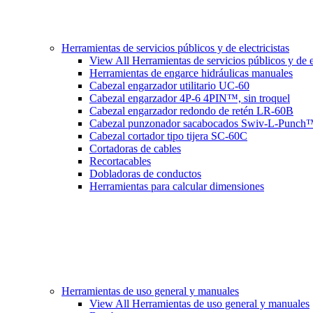
Herramientas de servicios públicos y de electricistas
View All Herramientas de servicios públicos y de el
Herramientas de engarce hidráulicas manuales
Cabezal engarzador utilitario UC-60
Cabezal engarzador 4P-6 4PIN™, sin troquel
Cabezal engarzador redondo de retén LR-60B
Cabezal punzonador sacabocados Swiv-L-Punch
Cabezal cortador tipo tijera SC-60C
Cortadoras de cables
Recortacables
Dobladoras de conductos
Herramientas para calcular dimensiones
Herramientas de uso general y manuales
View All Herramientas de uso general y manuales