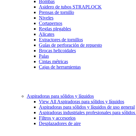
Bombas
Asidero de tubos STRAPLOCK
Prensas de tornillo
Niveles
Cortapernos
Reglas plegables
Alicates
Extractores de tornillos
Guías de perforación de repuesto
Brocas helicoidales
Palas
Cintas métricas
Cajas de herramientas
Aspiradoras para sólidos y líquidos
View All Aspiradoras para sólidos y líquidos
Aspiradoras para sólidos y líquidos de uso general
Aspiradoras industriales profesionales para sólidos
Filtros y accesorios
Desplazadores de aire