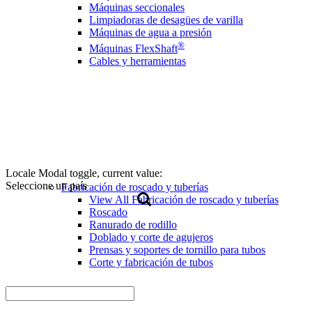
Máquinas seccionales
Limpiadoras de desagües de varilla
Máquinas de agua a presión
®
Máquinas FlexShaft
Cables y herramientas
Locale Modal toggle, current value:
Seleccione un país
Fabricación de roscado y tuberías
View All Fabricación de roscado y tuberías
Roscado
Ranurado de rodillo
Doblado y corte de agujeros
Prensas y soportes de tornillo para tubos
Corte y fabricación de tubos