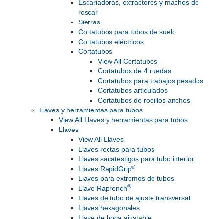
Escariadoras, extractores y machos de
roscar
Sierras
Cortatubos para tubos de suelo
Cortatubos eléctricos
Cortatubos
View All Cortatubos
Cortatubos de 4 ruedas
Cortatubos para trabajos pesados
Cortatubos articulados
Cortatubos de rodillos anchos
Llaves y herramientas para tubos
View All Llaves y herramientas para tubos
Llaves
View All Llaves
Llaves rectas para tubos
Llaves sacatestigos para tubo interior
®
Llaves RapidGrip
Llaves para extremos de tubos
®
Llave Raprench
Llaves de tubo de ajuste transversal
Llaves hexagonales
Llave de boca ajustable