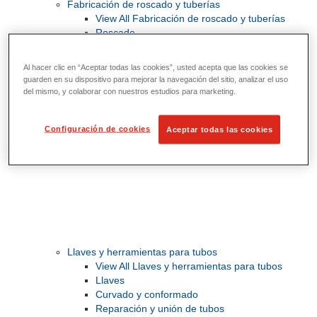
Fabricación de roscado y tuberías
View All Fabricación de roscado y tuberías
Roscado
Ranurado de rodillo
Doblado y corte de agujeros
Al hacer clic en “Aceptar todas las cookies”, usted acepta que las cookies se
Prensas y soportes de tornillo para tubos
guarden en su dispositivo para mejorar la navegación del sitio, analizar el uso
Corte y fabricación de tubos
del mismo, y colaborar con nuestros estudios para marketing.
Configuración de cookies
Aceptar todas las cookies
Llaves y herramientas para tubos
View All Llaves y herramientas para tubos
Llaves
Curvado y conformado
Reparación y unión de tubos