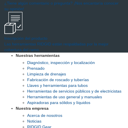
¿Tiene algún comentario o pregunta? ¡Nos encantaría conocer
su opinión!
Inscripción del producto
Las herramientas RIDGID están respaldadas por la mejor
cobertura del ramo.
Nuestras herramientas
Diagnóstico, inspección y localización
Prensado
Limpieza de drenajes
Fabricación de roscado y tuberías
Llaves y herramientas para tubos
Herramientas de servicios públicos y de electricistas
Herramientas de uso general y manuales
Aspiradoras para sólidos y líquidos
Nuestra empresa
Acerca de nosotros
Noticias
RIDGID Gear