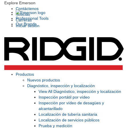
Explore Emerson
Contáctenos
Noticias
Professional Tools
Carreras
Our Brands
Iniciar sesión
Productos
Nuevos productos
Diagnóstico, inspección y localización
View All Diagnóstico, inspección y localización
Inspección portátil por vídeo
Inspección por vídeo de desagües y
alcantarillado
Localización de tubería sanitaria
Localización de servicios públicos
Prueba y medición