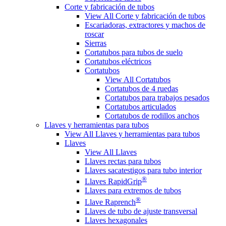
Corte y fabricación de tubos
View All Corte y fabricación de tubos
Escariadoras, extractores y machos de
roscar
Sierras
Cortatubos para tubos de suelo
Cortatubos eléctricos
Cortatubos
View All Cortatubos
Cortatubos de 4 ruedas
Cortatubos para trabajos pesados
Cortatubos articulados
Cortatubos de rodillos anchos
Llaves y herramientas para tubos
View All Llaves y herramientas para tubos
Llaves
View All Llaves
Llaves rectas para tubos
Llaves sacatestigos para tubo interior
®
Llaves RapidGrip
Llaves para extremos de tubos
®
Llave Raprench
Llaves de tubo de ajuste transversal
Llaves hexagonales