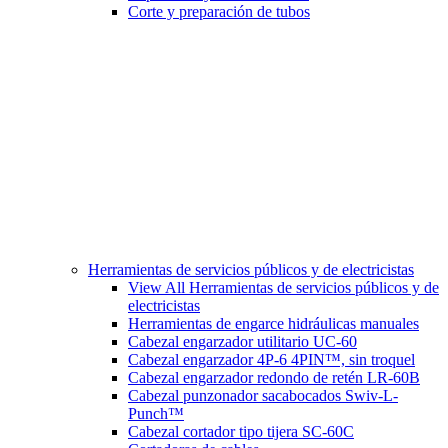
Corte y preparación de tubos
Herramientas de servicios públicos y de electricistas
View All Herramientas de servicios públicos y de
electricistas
Herramientas de engarce hidráulicas manuales
Cabezal engarzador utilitario UC-60
Cabezal engarzador 4P-6 4PIN™, sin troquel
Cabezal engarzador redondo de retén LR-60B
Cabezal punzonador sacabocados Swiv-L-
Punch™
Cabezal cortador tipo tijera SC-60C