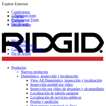
Explore Emerson
Contáctenos
Noticias
Professional Tools
Carreras
Our Brands
Iniciar sesión
Mi cuenta
Mis herramientas
Cambie su contraseña
Fin de sesión
Productos
Nuevos productos
Diagnóstico, inspección y localización
View All Diagnóstico, inspección y localización
Inspección portátil por vídeo
Inspección por vídeo de desagües y alcantarillado
Localización de tubería sanitaria
Localización de servicios públicos
Prueba y medición
Herramienta comercial en línea