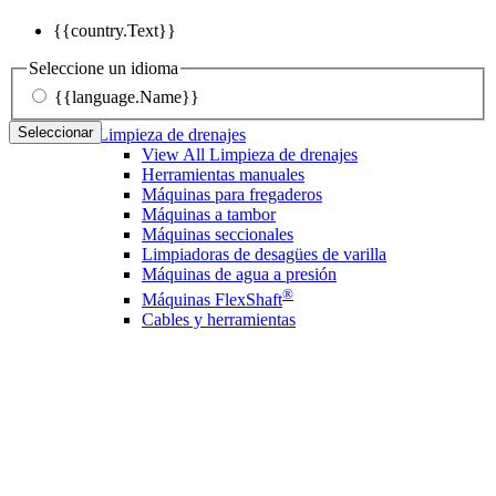
{{country.Text}}
Seleccione un idioma
{{language.Name}}
Seleccionar
Limpieza de drenajes
View All Limpieza de drenajes
Herramientas manuales
Máquinas para fregaderos
Máquinas a tambor
Máquinas seccionales
Limpiadoras de desagües de varilla
Máquinas de agua a presión
®
Máquinas FlexShaft
Cables y herramientas