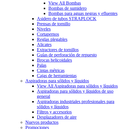
View All Bombas
Bombas de sumidero
Bombas para aguas negras y efluentes
Asidero de tubos STRAPLOCK
Prensas de tornillo
Niveles
Cortapernos
Reglas plegables
Alicates
Extractores de tornillos
Guías de perforación de repuesto
Brocas helicoidales
Palas
Cintas métricas
Cajas de herramientas
Aspiradoras para sólidos y líquidos
View All Aspiradoras para sólidos y líquidos
Aspiradoras para sólidos y líquidos de uso
general
Aspiradoras industriales profesionales para
sólidos y líquidos
Filtros y accesorios
Desplazadores de aire
Nuevos productos
Promociones