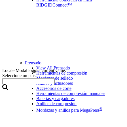
RIDGIDConnect™
Prensado
View All Prensado
Locale Modal toggle, current value:
Herramientas de compresión
Seleccione un país
Mordazas de sellado
Anillos y actuadores
Accesorios de corte
Herramientas de compresión manuales
Baterías y cargadores
Anillos de compresión
®
Mordazas y anillos para MegaPress