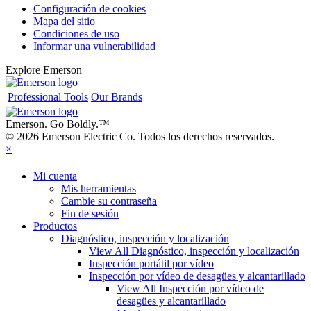
Configuración de cookies
Mapa del sitio
Condiciones de uso
Informar una vulnerabilidad
Explore Emerson
Professional Tools
Our Brands
Emerson. Go Boldly.
™
© 2026 Emerson Electric Co. Todos los derechos reservados.
×
Mi cuenta
Mis herramientas
Cambie su contraseña
Fin de sesión
Productos
Diagnóstico, inspección y localización
View All Diagnóstico, inspección y localización
Inspección portátil por vídeo
Inspección por vídeo de desagües y alcantarillado
View All Inspección por vídeo de
desagües y alcantarillado