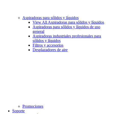
Aspiradoras para sólidos y líquidos
View All Aspiradoras para sólidos y líquidos
Aspiradoras para sólidos y líquidos de uso
general
Aspiradoras industriales profesionales para
sólidos y líquidos
Filtros y accesorios
Desplazadores de aire
Promociones
Soporte