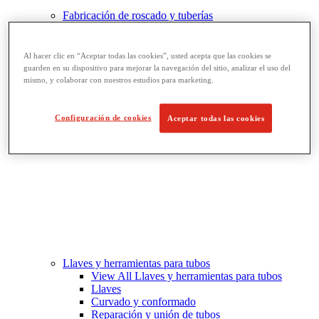
Fabricación de roscado y tuberías
View All Fabricación de roscado y tuberías
Roscado
Ranurado de rodillo
Al hacer clic en “Aceptar todas las cookies”, usted acepta que las cookies se
Doblado y corte de agujeros
guarden en su dispositivo para mejorar la navegación del sitio, analizar el uso del
Prensas y soportes de tornillo para tubos
mismo, y colaborar con nuestros estudios para marketing.
Corte y fabricación de tubos
Configuración de cookies
Aceptar todas las cookies
Llaves y herramientas para tubos
View All Llaves y herramientas para tubos
Llaves
Curvado y conformado
Reparación y unión de tubos