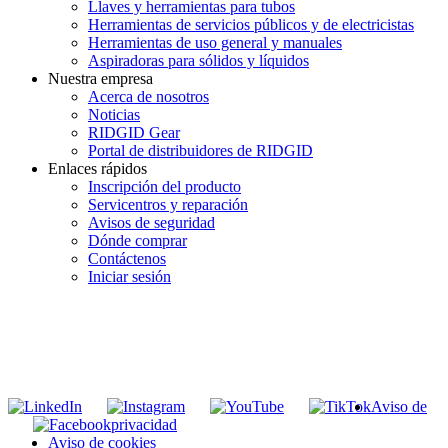
Llaves y herramientas para tubos
Herramientas de servicios públicos y de electricistas
Herramientas de uso general y manuales
Aspiradoras para sólidos y líquidos
Nuestra empresa
Acerca de nosotros
Noticias
RIDGID Gear
Portal de distribuidores de RIDGID
Enlaces rápidos
Inscripción del producto
Servicentros y reparación
Avisos de seguridad
Dónde comprar
Contáctenos
Iniciar sesión
INGRESE EN LA LISTA DE DIRECCIONES DE RIDGID
Unirse a nuestra lista de correo
Aviso de
privacidad
Aviso de cookies