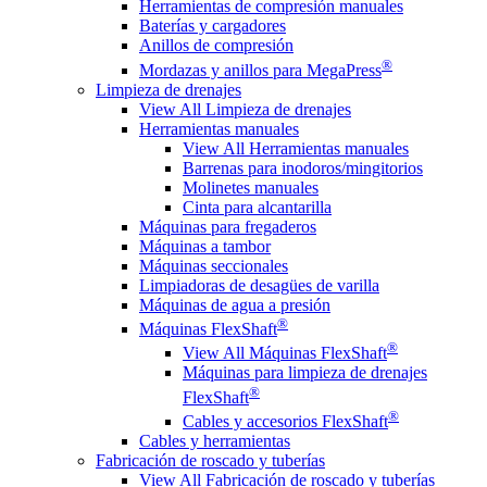
Herramientas de compresión manuales
Baterías y cargadores
Anillos de compresión
®
Mordazas y anillos para MegaPress
Limpieza de drenajes
View All Limpieza de drenajes
Herramientas manuales
View All Herramientas manuales
Barrenas para inodoros/mingitorios
Molinetes manuales
Cinta para alcantarilla
Máquinas para fregaderos
Máquinas a tambor
Máquinas seccionales
Limpiadoras de desagües de varilla
Máquinas de agua a presión
®
Máquinas FlexShaft
®
View All Máquinas FlexShaft
Máquinas para limpieza de drenajes
®
FlexShaft
®
Cables y accesorios FlexShaft
Cables y herramientas
Fabricación de roscado y tuberías
View All Fabricación de roscado y tuberías