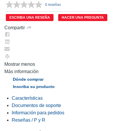
0 reseñas
Sin
puntuación.
Enlace
ESCRIBA UNA RESEÑA
HACER UNA PREGUNTA
en
la
Compartir
misma
página.
Mostrar menos
Más información
Dónde comprar
Inscriba su producto
Características
Documentos de soporte
Información para pedidos
Reseñas / P y R