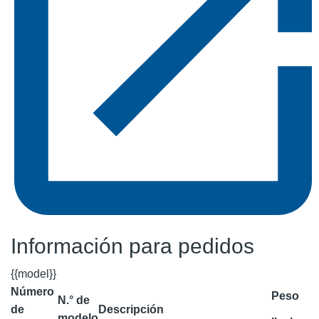
Información para pedidos
{{model}}
Número
Peso
N.° de
de
Descripción
modelo