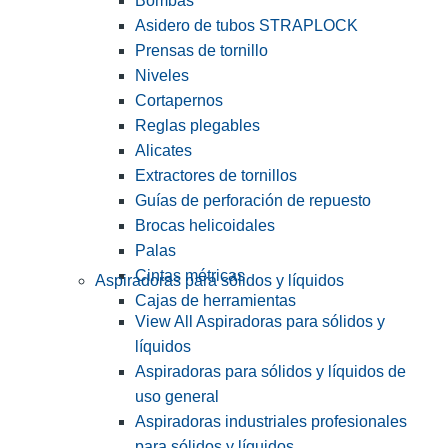
Bombas
Asidero de tubos STRAPLOCK
Prensas de tornillo
Niveles
Cortapernos
Reglas plegables
Alicates
Extractores de tornillos
Guías de perforación de repuesto
Brocas helicoidales
Palas
Cintas métricas
Aspiradoras para sólidos y líquidos
Cajas de herramientas
View All Aspiradoras para sólidos y
líquidos
Aspiradoras para sólidos y líquidos de
uso general
Aspiradoras industriales profesionales
para sólidos y líquidos