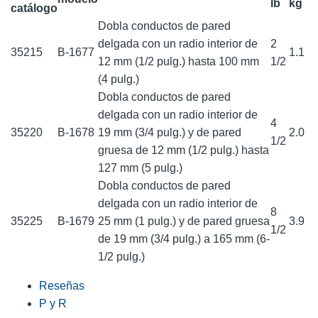
lb
kg
catálogo
Dobla conductos de pared
delgada con un radio interior de
2
35215
B-1677
1.1
12 mm (1/2 pulg.) hasta 100 mm
1/2
(4 pulg.)
Dobla conductos de pared
delgada con un radio interior de
4
35220
B-1678
19 mm (3/4 pulg.) y de pared
2.0
1/2
gruesa de 12 mm (1/2 pulg.) hasta
127 mm (5 pulg.)
Dobla conductos de pared
delgada con un radio interior de
8
35225
B-1679
25 mm (1 pulg.) y de pared gruesa
3.9
1/2
de 19 mm (3/4 pulg.) a 165 mm (6-
1/2 pulg.)
Reseñas
P y R