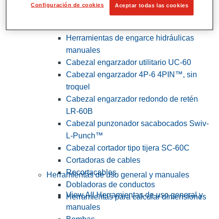
Configuración de cookies
Aceptar todas las cookies
View All Herramientas de servicios
públicos y de electricistas
Herramientas de engarce hidráulicas
manuales
Cabezal engarzador utilitario UC-60
Cabezal engarzador 4P-6 4PIN™, sin
troquel
Cabezal engarzador redondo de retén
LR-60B
Cabezal punzonador sacabocados Swiv-
L-Punch™
Cabezal cortador tipo tijera SC-60C
Cortadoras de cables
Recortacables
Herramientas de uso general y manuales
Dobladoras de conductos
View All Herramientas de uso general y
Herramientas para calcular dimensiones
manuales