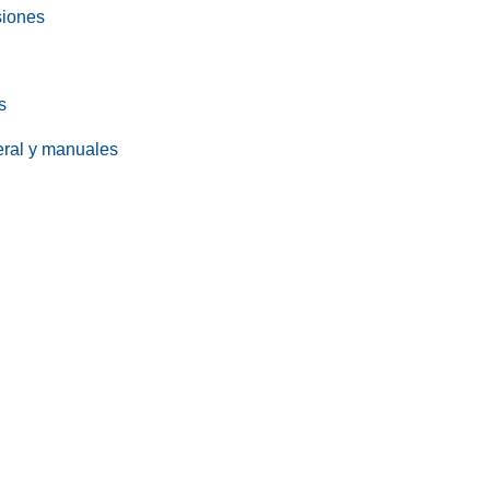
siones
s
eral y manuales