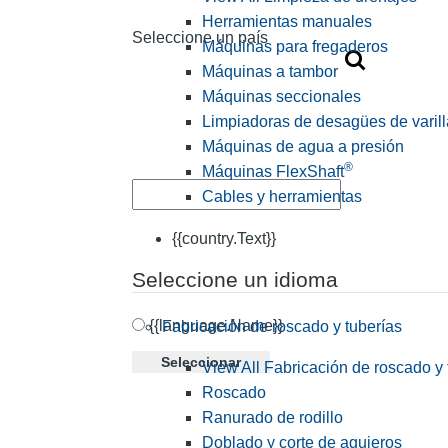
Herramientas manuales
Seleccione un país
Máquinas para fregaderos
Máquinas a tambor
Máquinas seccionales
Limpiadoras de desagües de varill
Máquinas de agua a presión
®
Máquinas FlexShaft
Cables y herramientas
{{country.Text}}
Seleccione un idioma
{{language.Name}}
Fabricación de roscado y tuberías
Seleccionar
View All Fabricación de roscado y 
Roscado
Ranurado de rodillo
Doblado y corte de agujeros