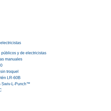
electricistas
públicos y de electricistas
cas manuales
60
in troquel
etén LR-60B
s Swiv-L-Punch™
C