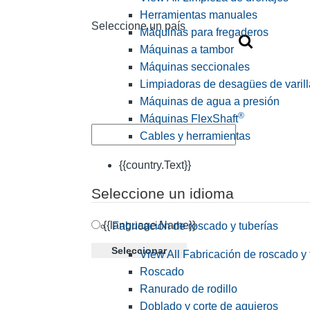
Herramientas manuales
Seleccione un país
Máquinas para fregaderos
Máquinas a tambor
Máquinas seccionales
Limpiadoras de desagües de varill
Máquinas de agua a presión
®
Máquinas FlexShaft
Cables y herramientas
{{country.Text}}
Seleccione un idioma
{{language.Name}}
Fabricación de roscado y tuberías
Seleccionar
View All Fabricación de roscado y 
Roscado
Ranurado de rodillo
Doblado y corte de agujeros