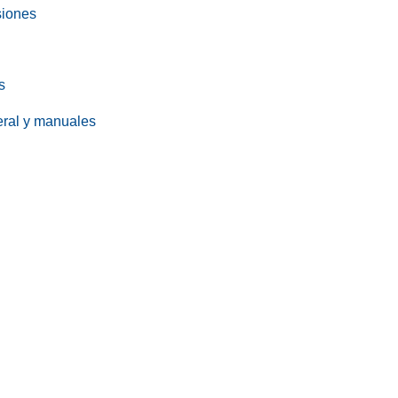
siones
s
eral y manuales