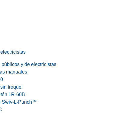
electricistas
públicos y de electricistas
cas manuales
60
in troquel
etén LR-60B
s Swiv-L-Punch™
C