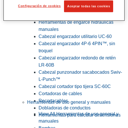
Configuración de cookies
Aceptar todas las cookies
View All Herramientas de servicios
públicos y de electricistas
Herramientas de engarce hidráulicas
manuales
Cabezal engarzador utilitario UC-60
Cabezal engarzador 4P-6 4PIN™, sin
troquel
Cabezal engarzador redondo de retén
LR-60B
Cabezal punzonador sacabocados Swiv-
L-Punch™
Cabezal cortador tipo tijera SC-60C
Cortadoras de cables
Recortacables
Herramientas de uso general y manuales
Dobladoras de conductos
View All Herramientas de uso general y
Herramientas para calcular dimensiones
manuales