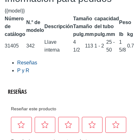
{{model}}
Número
Tamaño
capacidad
N.° de
Peso
de
Descripción
Tamaño
del tubo
modelo
catálogo
pulg.
mm
pulg.
mm
lb
kg
Llave
4
25 -
1
31405
342
113
1 - 2
0.7
interna
1/2
50
5/8
Reseñas
P y R