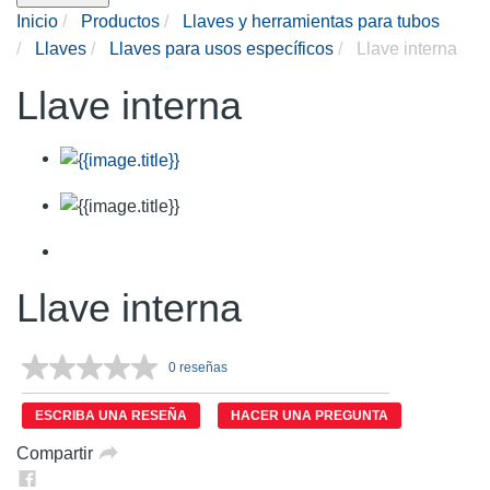
Inicio
Productos
Llaves y herramientas para tubos
Llaves
Llaves para usos específicos
Llave interna
Llave interna
Llave interna
0 reseñas
Sin
puntuación.
Enlace
ESCRIBA UNA RESEÑA
HACER UNA PREGUNTA
en
la
Compartir
misma
página.