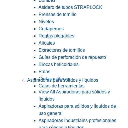
Bombas
Asidero de tubos STRAPLOCK
Prensas de tornillo
Niveles
Cortapernos
Reglas plegables
Alicates
Extractores de tornillos
Guías de perforación de repuesto
Brocas helicoidales
Palas
Cintas métricas
Aspiradoras para sólidos y líquidos
Cajas de herramientas
View All Aspiradoras para sólidos y
líquidos
Aspiradoras para sólidos y líquidos de
uso general
Aspiradoras industriales profesionales
para sólidos y líquidos