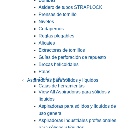
Bombas
Asidero de tubos STRAPLOCK
Prensas de tornillo
Niveles
Cortapernos
Reglas plegables
Alicates
Extractores de tornillos
Guías de perforación de repuesto
Brocas helicoidales
Palas
Cintas métricas
Aspiradoras para sólidos y líquidos
Cajas de herramientas
View All Aspiradoras para sólidos y
líquidos
Aspiradoras para sólidos y líquidos de
uso general
Aspiradoras industriales profesionales
para sólidos y líquidos