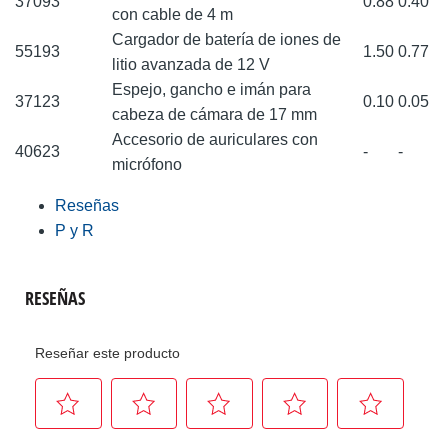
37093
0.88
0.40
con cable de 4 m
Cargador de batería de iones de
55193
1.50
0.77
litio avanzada de 12 V
Espejo, gancho e imán para
37123
0.10
0.05
cabeza de cámara de 17 mm
Accesorio de auriculares con
40623
-
-
micrófono
Reseñas
P y R