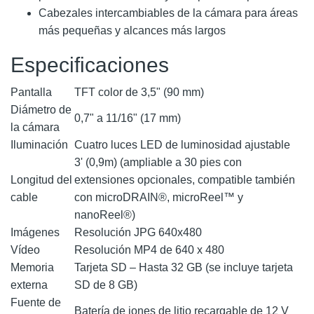
Cabezales intercambiables de la cámara para áreas
más pequeñas y alcances más largos
Especificaciones
Pantalla
TFT color de 3,5" (90 mm)
Diámetro de
0,7" a 11/16" (17 mm)
la cámara
Iluminación
Cuatro luces LED de luminosidad ajustable
3' (0,9m) (ampliable a 30 pies con
Longitud del
extensiones opcionales, compatible también
cable
con microDRAIN®, microReel™ y
nanoReel®)
Imágenes
Resolución JPG 640x480
Vídeo
Resolución MP4 de 640 x 480
Memoria
Tarjeta SD – Hasta 32 GB (se incluye tarjeta
externa
SD de 8 GB)
Fuente de
Batería de iones de litio recargable de 12 V