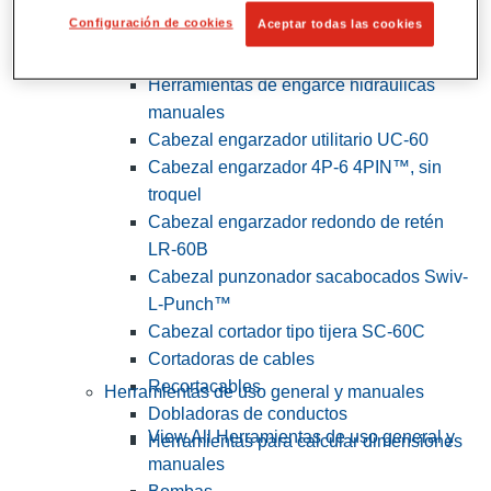
Configuración de cookies
Aceptar todas las cookies
View All Herramientas de servicios
públicos y de electricistas
Herramientas de engarce hidráulicas
manuales
Cabezal engarzador utilitario UC-60
Cabezal engarzador 4P-6 4PIN™, sin
troquel
Cabezal engarzador redondo de retén
LR-60B
Cabezal punzonador sacabocados Swiv-
L-Punch™
Cabezal cortador tipo tijera SC-60C
Cortadoras de cables
Recortacables
Herramientas de uso general y manuales
Dobladoras de conductos
View All Herramientas de uso general y
Herramientas para calcular dimensiones
manuales