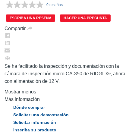
0 reseñas
Sin
puntuación.
Enlace
ESCRIBA UNA RESEÑA
HACER UNA PREGUNTA
en
la
Compartir
misma
página.
Se ha facilitado la inspección y documentación con la
cámara de inspección micro CA-350 de RIDGID®, ahora
con alimentación de 12 V.
Mostrar menos
Más información
Dónde comprar
Solicitar una demostración
Solicitar información
Inscriba su producto