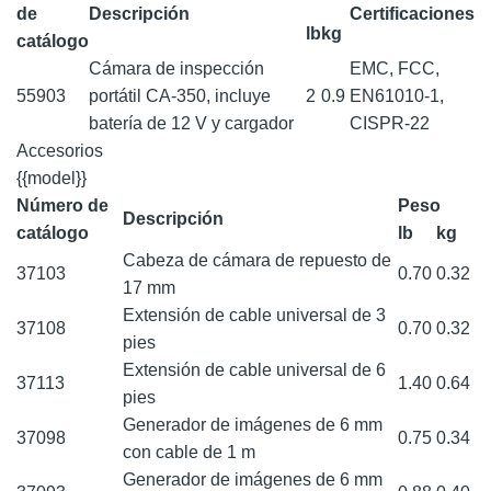
de
Descripción
Certificaciones
lb
kg
catálogo
Cámara de inspección
EMC, FCC,
55903
portátil CA-350, incluye
2
0.9
EN61010-1,
batería de 12 V y cargador
CISPR-22
Accesorios
{{model}}
Número de
Peso
Descripción
catálogo
lb
kg
Cabeza de cámara de repuesto de
37103
0.70
0.32
17 mm
Extensión de cable universal de 3
37108
0.70
0.32
pies
Extensión de cable universal de 6
37113
1.40
0.64
pies
Generador de imágenes de 6 mm
37098
0.75
0.34
con cable de 1 m
Generador de imágenes de 6 mm