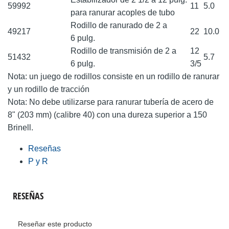
59992
11
5.0
para ranurar acoples de tubo
Rodillo de ranurado de 2 a
49217
22
10.0
6 pulg.
Rodillo de transmisión de 2 a
12
51432
5.7
6 pulg.
3/5
Nota: un juego de rodillos consiste en un rodillo de ranurar
y un rodillo de tracción
Nota: No debe utilizarse para ranurar tubería de acero de
8" (203 mm) (calibre 40) con una dureza superior a 150
Brinell.
Reseñas
P y R