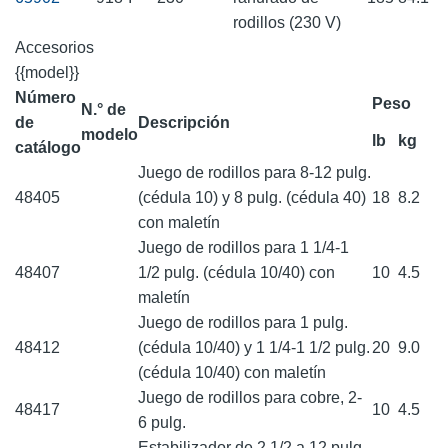
rodillos (230 V)
Accesorios
{{model}}
Número
Peso
N.° de
de
Descripción
modelo
lb
kg
catálogo
Juego de rodillos para 8-12 pulg.
48405
(cédula 10) y 8 pulg. (cédula 40)
18
8.2
con maletín
Juego de rodillos para 1 1/4-1
48407
1/2 pulg. (cédula 10/40) con
10
4.5
maletín
Juego de rodillos para 1 pulg.
48412
(cédula 10/40) y 1 1/4-1 1/2 pulg.
20
9.0
(cédula 10/40) con maletín
Juego de rodillos para cobre, 2-
48417
10
4.5
6 pulg.
Estabilizador de 2 1/2 a 12 pulg.