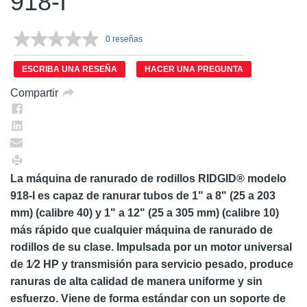
918-I
0 reseñas
Sin
puntuación.
Enlace
ESCRIBA UNA RESEÑA
HACER UNA PREGUNTA
en
la
Compartir
misma
página.
La máquina de ranurado de rodillos RIDGID® modelo
918-I es capaz de ranurar tubos de 1" a 8" (25 a 203
mm) (calibre 40) y 1" a 12" (25 a 305 mm) (calibre 10)
más rápido que cualquier máquina de ranurado de
rodillos de su clase. Impulsada por un motor universal
de 1⁄2 HP y transmisión para servicio pesado, produce
ranuras de alta calidad de manera uniforme y sin
esfuerzo. Viene de forma estándar con un soporte de