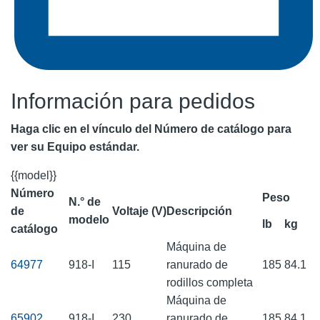
Información para pedidos
Haga clic en el vínculo del Número de catálogo para
ver su Equipo estándar.
{{model}}
Número
Peso
N.° de
de
Voltaje (V)
Descripción
modelo
lb
kg
catálogo
Máquina de
64977
918-I
115
ranurado de
185
84.1
rodillos completa
Máquina de
65902
918-I
230
ranurado de
185
84.1