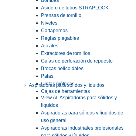
Bombas
Asidero de tubos STRAPLOCK
Prensas de tornillo
Niveles
Cortapernos
Reglas plegables
Alicates
Extractores de tornillos
Guías de perforación de repuesto
Brocas helicoidales
Palas
Cintas métricas
Aspiradoras para sólidos y líquidos
Cajas de herramientas
View All Aspiradoras para sólidos y
líquidos
Aspiradoras para sólidos y líquidos de
uso general
Aspiradoras industriales profesionales
para sólidos y líquidos