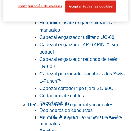
Configuración de cookies
Aceptar todas las cookies
View All Herramientas de servicios
públicos y de electricistas
Herramientas de engarce hidráulicas
manuales
Cabezal engarzador utilitario UC-60
Cabezal engarzador 4P-6 4PIN™, sin
troquel
Cabezal engarzador redondo de retén
LR-60B
Cabezal punzonador sacabocados Swiv-
L-Punch™
Cabezal cortador tipo tijera SC-60C
Cortadoras de cables
Recortacables
Herramientas de uso general y manuales
Dobladoras de conductos
View All Herramientas de uso general y
Herramientas para calcular dimensiones
manuales