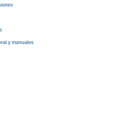
siones
s
eral y manuales