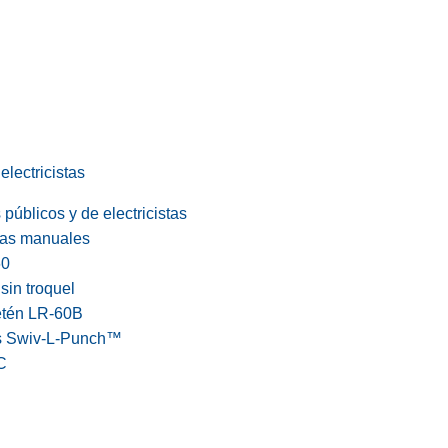
electricistas
públicos y de electricistas
cas manuales
60
in troquel
etén LR-60B
s Swiv-L-Punch™
C