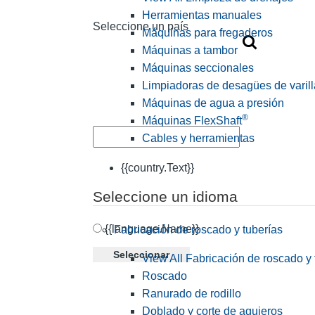
Herramientas manuales
Seleccione un país
Máquinas para fregaderos
Máquinas a tambor
Máquinas seccionales
Limpiadoras de desagües de varill
Máquinas de agua a presión
®
Máquinas FlexShaft
Cables y herramientas
{{country.Text}}
Seleccione un idioma
{{language.Name}}
Fabricación de roscado y tuberías
Seleccionar
View All Fabricación de roscado y 
Roscado
Ranurado de rodillo
Doblado y corte de agujeros