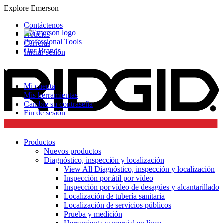
Explore Emerson
Contáctenos
Noticias
Professional Tools
Carreras
Our Brands
Iniciar sesión
Mi cuenta
Mis herramientas
Cambie su contraseña
Fin de sesión
Productos
Nuevos productos
Diagnóstico, inspección y localización
View All Diagnóstico, inspección y localización
Inspección portátil por vídeo
Inspección por vídeo de desagües y alcantarillado
Localización de tubería sanitaria
Localización de servicios públicos
Prueba y medición
Herramienta comercial en línea