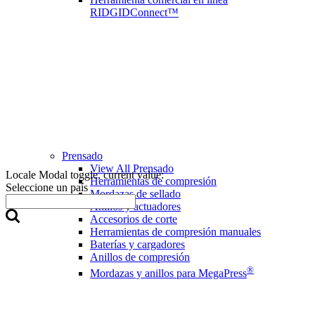
RIDGIDConnect™
Prensado
View All Prensado
Locale Modal toggle, current value:
Herramientas de compresión
Seleccione un país
Mordazas de sellado
Anillos y actuadores
Accesorios de corte
Herramientas de compresión manuales
Baterías y cargadores
Anillos de compresión
®
Mordazas y anillos para MegaPress