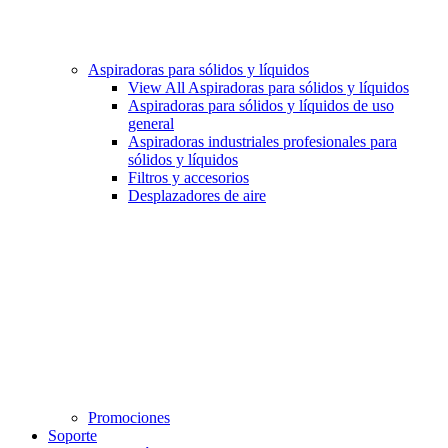
Aspiradoras para sólidos y líquidos
View All Aspiradoras para sólidos y líquidos
Aspiradoras para sólidos y líquidos de uso
general
Aspiradoras industriales profesionales para
sólidos y líquidos
Filtros y accesorios
Desplazadores de aire
Promociones
Soporte