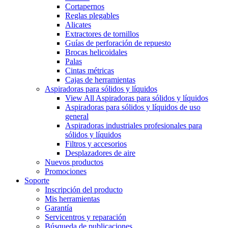
Cortapernos
Reglas plegables
Alicates
Extractores de tornillos
Guías de perforación de repuesto
Brocas helicoidales
Palas
Cintas métricas
Cajas de herramientas
Aspiradoras para sólidos y líquidos
View All Aspiradoras para sólidos y líquidos
Aspiradoras para sólidos y líquidos de uso
general
Aspiradoras industriales profesionales para
sólidos y líquidos
Filtros y accesorios
Desplazadores de aire
Nuevos productos
Promociones
Soporte
Inscripción del producto
Mis herramientas
Garantía
Servicentros y reparación
Búsqueda de publicaciones