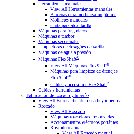
Herramientas manuales
View All Herramientas manuales
Barrenas para inodoros/mingitorios
Molinetes manuales
Cinta para alcantarilla
Máquinas para fregaderos
Máquinas a tambor
Máquinas seccionales
Limpiadoras de desagües de varilla
Máquinas de agua a presión
®
Máquinas FlexShaft
®
View All Máquinas FlexShaft
Máquinas para limpieza de drenajes
®
FlexShaft
®
Cables y accesorios FlexShaft
Cables y herramientas
Fabricación de roscado y tuberías
View All Fabricación de roscado y tuberías
Roscado
View All Roscado
Máquinas roscadoras motorizadas
Accionamientos eléctricos portátiles
Roscado manual
View All Roscado manual