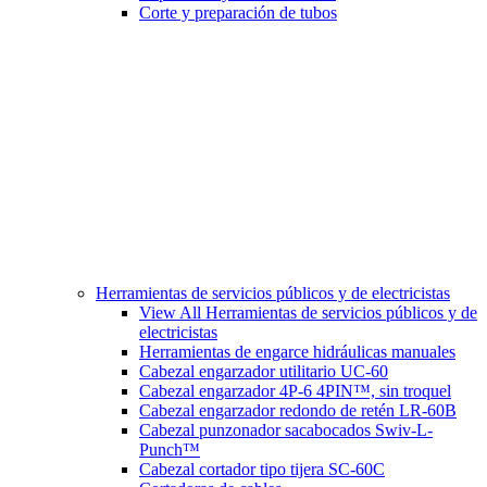
Corte y preparación de tubos
Herramientas de servicios públicos y de electricistas
View All Herramientas de servicios públicos y de
electricistas
Herramientas de engarce hidráulicas manuales
Cabezal engarzador utilitario UC-60
Cabezal engarzador 4P-6 4PIN™, sin troquel
Cabezal engarzador redondo de retén LR-60B
Cabezal punzonador sacabocados Swiv-L-
Punch™
Cabezal cortador tipo tijera SC-60C