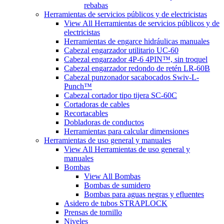
rebabas
Herramientas de servicios públicos y de electricistas
View All Herramientas de servicios públicos y de
electricistas
Herramientas de engarce hidráulicas manuales
Cabezal engarzador utilitario UC-60
Cabezal engarzador 4P-6 4PIN™, sin troquel
Cabezal engarzador redondo de retén LR-60B
Cabezal punzonador sacabocados Swiv-L-
Punch™
Cabezal cortador tipo tijera SC-60C
Cortadoras de cables
Recortacables
Dobladoras de conductos
Herramientas para calcular dimensiones
Herramientas de uso general y manuales
View All Herramientas de uso general y
manuales
Bombas
View All Bombas
Bombas de sumidero
Bombas para aguas negras y efluentes
Asidero de tubos STRAPLOCK
Prensas de tornillo
Niveles