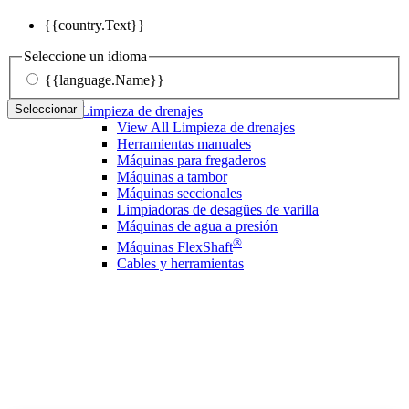
{{country.Text}}
Seleccione un idioma
{{language.Name}}
Seleccionar
Limpieza de drenajes
View All Limpieza de drenajes
Herramientas manuales
Máquinas para fregaderos
Máquinas a tambor
Máquinas seccionales
Limpiadoras de desagües de varilla
Máquinas de agua a presión
®
Máquinas FlexShaft
Cables y herramientas