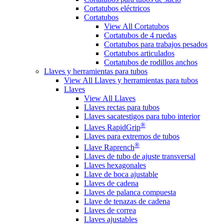
Cortatubos eléctricos
Cortatubos
View All Cortatubos
Cortatubos de 4 ruedas
Cortatubos para trabajos pesados
Cortatubos articulados
Cortatubos de rodillos anchos
Llaves y herramientas para tubos
View All Llaves y herramientas para tubos
Llaves
View All Llaves
Llaves rectas para tubos
Llaves sacatestigos para tubo interior
®
Llaves RapidGrip
Llaves para extremos de tubos
®
Llave Raprench
Llaves de tubo de ajuste transversal
Llaves hexagonales
Llave de boca ajustable
Llaves de cadena
Llaves de palanca compuesta
Llave de tenazas de cadena
Llaves de correa
Llaves ajustables