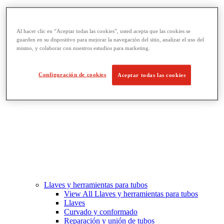
Fabricación de roscado y tuberías
View All Fabricación de roscado y tuberías
Roscado
Al hacer clic en “Aceptar todas las cookies”, usted acepta que las cookies se
Ranurado de rodillo
guarden en su dispositivo para mejorar la navegación del sitio, analizar el uso del
Doblado y corte de agujeros
mismo, y colaborar con nuestros estudios para marketing.
Prensas y soportes de tornillo para tubos
Corte y fabricación de tubos
Configuración de cookies
Aceptar todas las cookies
Llaves y herramientas para tubos
View All Llaves y herramientas para tubos
Llaves
Curvado y conformado
Reparación y unión de tubos