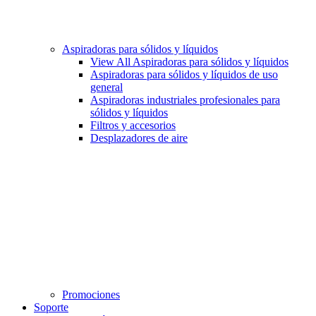
Aspiradoras para sólidos y líquidos
View All Aspiradoras para sólidos y líquidos
Aspiradoras para sólidos y líquidos de uso
general
Aspiradoras industriales profesionales para
sólidos y líquidos
Filtros y accesorios
Desplazadores de aire
Promociones
Soporte