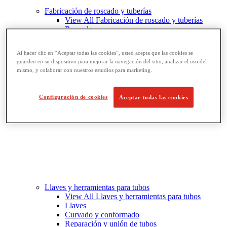
Fabricación de roscado y tuberías
View All Fabricación de roscado y tuberías
Roscado
Ranurado de rodillo
Doblado y corte de agujeros
Al hacer clic en “Aceptar todas las cookies”, usted acepta que las cookies se
Prensas y soportes de tornillo para tubos
guarden en su dispositivo para mejorar la navegación del sitio, analizar el uso del
Corte y fabricación de tubos
mismo, y colaborar con nuestros estudios para marketing.
Configuración de cookies
Aceptar todas las cookies
Llaves y herramientas para tubos
View All Llaves y herramientas para tubos
Llaves
Curvado y conformado
Reparación y unión de tubos