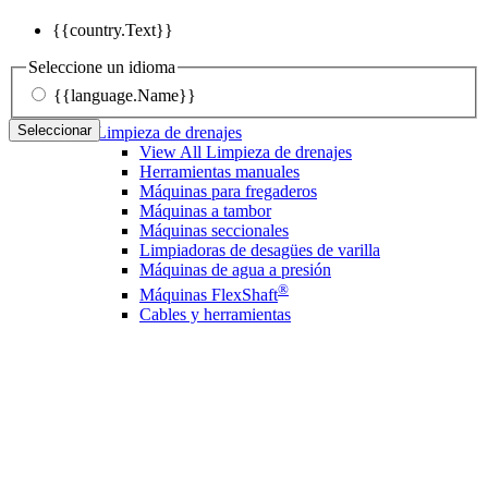
{{country.Text}}
Seleccione un idioma
{{language.Name}}
Seleccionar
Limpieza de drenajes
View All Limpieza de drenajes
Herramientas manuales
Máquinas para fregaderos
Máquinas a tambor
Máquinas seccionales
Limpiadoras de desagües de varilla
Máquinas de agua a presión
®
Máquinas FlexShaft
Cables y herramientas