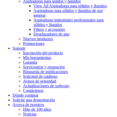
Aspiradoras para sólidos y líquidos
View All Aspiradoras para sólidos y líquidos
Aspiradoras para sólidos y líquidos de uso
general
Aspiradoras industriales profesionales para
sólidos y líquidos
Filtros y accesorios
Desplazadores de aire
Nuevos productos
Promociones
Soporte
Inscripción del producto
Mis herramientas
Garantía
Servicentros y reparación
Búsqueda de publicaciones
Solicitud de catálogo
Avisos de seguridad
Actualizaciones de software
Contáctenos
Dónde comprar
Solicite una demostración
Acerca de nosotros
Hito de 100 años
Noticias