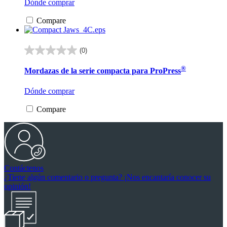
Dónde comprar
Compare
(0)
0.0
de
®
Mordazas de la serie compacta para ProPress
5
estrellas.
Dónde comprar
Compare
Contáctenos
¿Tiene algún comentario o pregunta? ¡Nos encantaría conocer su
opinión!