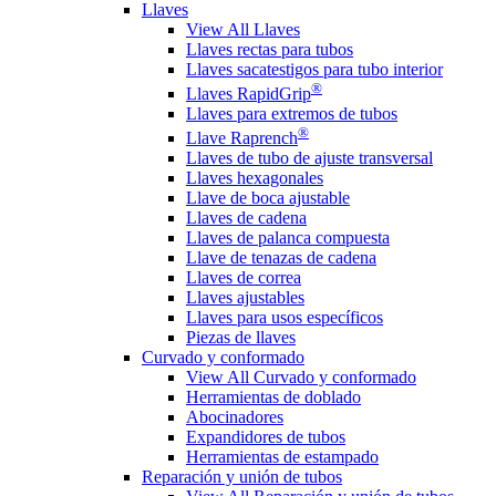
Llaves
View All Llaves
Llaves rectas para tubos
Llaves sacatestigos para tubo interior
®
Llaves RapidGrip
Llaves para extremos de tubos
®
Llave Raprench
Llaves de tubo de ajuste transversal
Llaves hexagonales
Llave de boca ajustable
Llaves de cadena
Llaves de palanca compuesta
Llave de tenazas de cadena
Llaves de correa
Llaves ajustables
Llaves para usos específicos
Piezas de llaves
Curvado y conformado
View All Curvado y conformado
Herramientas de doblado
Abocinadores
Expandidores de tubos
Herramientas de estampado
Reparación y unión de tubos