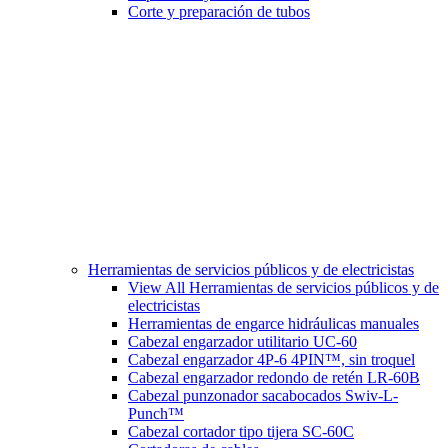
Corte y preparación de tubos
Herramientas de servicios públicos y de electricistas
View All Herramientas de servicios públicos y de
electricistas
Herramientas de engarce hidráulicas manuales
Cabezal engarzador utilitario UC-60
Cabezal engarzador 4P-6 4PIN™, sin troquel
Cabezal engarzador redondo de retén LR-60B
Cabezal punzonador sacabocados Swiv-L-
Punch™
Cabezal cortador tipo tijera SC-60C