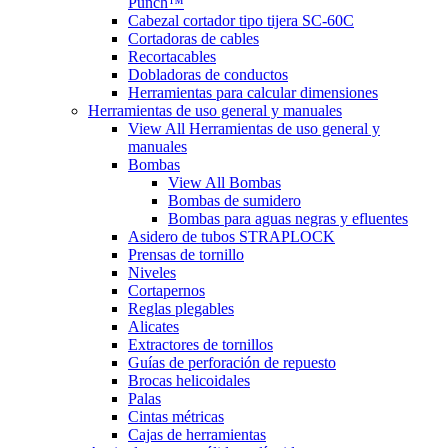
Punch™
Cabezal cortador tipo tijera SC-60C
Cortadoras de cables
Recortacables
Dobladoras de conductos
Herramientas para calcular dimensiones
Herramientas de uso general y manuales
View All Herramientas de uso general y
manuales
Bombas
View All Bombas
Bombas de sumidero
Bombas para aguas negras y efluentes
Asidero de tubos STRAPLOCK
Prensas de tornillo
Niveles
Cortapernos
Reglas plegables
Alicates
Extractores de tornillos
Guías de perforación de repuesto
Brocas helicoidales
Palas
Cintas métricas
Cajas de herramientas