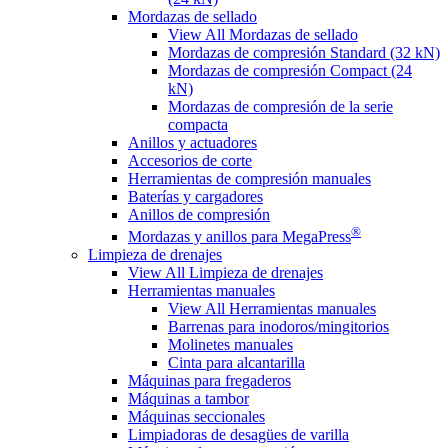
Mordazas de sellado
View All Mordazas de sellado
Mordazas de compresión Standard (32 kN)
Mordazas de compresión Compact (24
kN)
Mordazas de compresión de la serie
compacta
Anillos y actuadores
Accesorios de corte
Herramientas de compresión manuales
Baterías y cargadores
Anillos de compresión
®
Mordazas y anillos para MegaPress
Limpieza de drenajes
View All Limpieza de drenajes
Herramientas manuales
View All Herramientas manuales
Barrenas para inodoros/mingitorios
Molinetes manuales
Cinta para alcantarilla
Máquinas para fregaderos
Máquinas a tambor
Máquinas seccionales
Limpiadoras de desagües de varilla