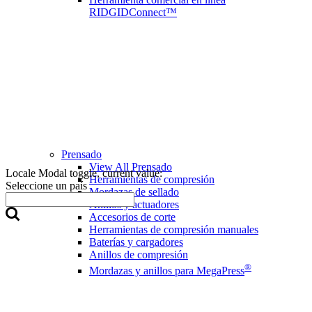
RIDGIDConnect™
Prensado
View All Prensado
Locale Modal toggle, current value:
Herramientas de compresión
Seleccione un país
Mordazas de sellado
Anillos y actuadores
Accesorios de corte
Herramientas de compresión manuales
Baterías y cargadores
Anillos de compresión
®
Mordazas y anillos para MegaPress