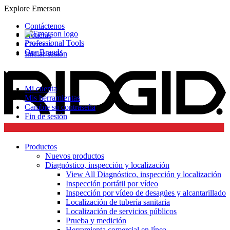
Explore Emerson
Contáctenos
Noticias
Professional Tools
Carreras
Our Brands
Iniciar sesión
Mi cuenta
Mis herramientas
Cambie su contraseña
Fin de sesión
Productos
Nuevos productos
Diagnóstico, inspección y localización
View All Diagnóstico, inspección y localización
Inspección portátil por vídeo
Inspección por vídeo de desagües y alcantarillado
Localización de tubería sanitaria
Localización de servicios públicos
Prueba y medición
Herramienta comercial en línea