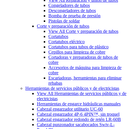
View All Reparación y unión de tubos
Congeladores de tubos
Descongeladores de tubos
Bomba de prueba de presión
Pistolas de soldar
Corte y preparación de tubos
View All Corte y preparación de tubos
Cortatubos
Cortatubos eléctrico
Cortatubos para tubos de plástico
Cepillos para limpieza de cobre
Cortadoras y preparadoras de tubos de
cobre
Accesorios de máquina para limpieza de
cobre
Escariadoras, herramientas para eliminar
rebabas
Herramientas de servicios públicos y de electricistas
View All Herramientas de servicios públicos y de
electricistas
Herramientas de engarce hidráulicas manuales
Cabezal engarzador utilitario UC-60
Cabezal engarzador 4P-6 4PIN™, sin troquel
Cabezal engarzador redondo de retén LR-60B
Cabezal punzonador sacabocados Swiv-L-