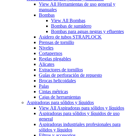
View All Herramientas de uso general y
manuales
Bombas
View All Bombas
Bombas de sumidero
Bombas para aguas negras y efluentes
Asidero de tubos STRAPLOCK
Prensas de tornillo
Niveles
Cortapernos
Reglas plegables
Alicates
Extractores de tornillos
Guías de perforación de repuesto
Brocas helicoidales
Palas
Cintas métricas
Cajas de herramientas
Aspiradoras para sólidos y líquidos
View All Aspiradoras para sólidos y líquidos
Aspiradoras para sólidos y líquidos de uso
general
Aspiradoras industriales profesionales para
sólidos y líquidos
Filtros y accesorios