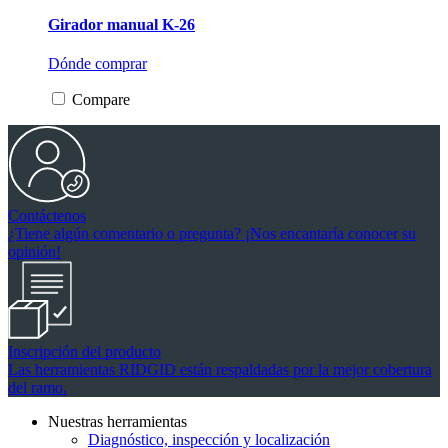
de
Girador manual K-26
5
estrellas.
Dónde comprar
Compare
Contáctenos
¿Tiene algún comentario o pregunta? ¡Nos encantaría conocer su
opinión!
Inscripción del producto
Las herramientas RIDGID están respaldadas por la mejor cobertura
del ramo.
Nuestras herramientas
Diagnóstico, inspección y localización