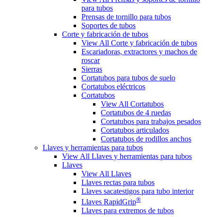
para tubos
Prensas de tornillo para tubos
Soportes de tubos
Corte y fabricación de tubos
View All Corte y fabricación de tubos
Escariadoras, extractores y machos de
roscar
Sierras
Cortatubos para tubos de suelo
Cortatubos eléctricos
Cortatubos
View All Cortatubos
Cortatubos de 4 ruedas
Cortatubos para trabajos pesados
Cortatubos articulados
Cortatubos de rodillos anchos
Llaves y herramientas para tubos
View All Llaves y herramientas para tubos
Llaves
View All Llaves
Llaves rectas para tubos
Llaves sacatestigos para tubo interior
®
Llaves RapidGrip
Llaves para extremos de tubos