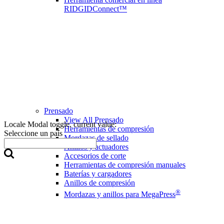
RIDGIDConnect™
Prensado
View All Prensado
Locale Modal toggle, current value:
Herramientas de compresión
Seleccione un país
Mordazas de sellado
Anillos y actuadores
Accesorios de corte
Herramientas de compresión manuales
Baterías y cargadores
Anillos de compresión
®
Mordazas y anillos para MegaPress