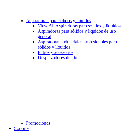
Aspiradoras para sólidos y líquidos
View All Aspiradoras para sólidos y líquidos
Aspiradoras para sólidos y líquidos de uso
general
Aspiradoras industriales profesionales para
sólidos y líquidos
Filtros y accesorios
Desplazadores de aire
Promociones
Soporte