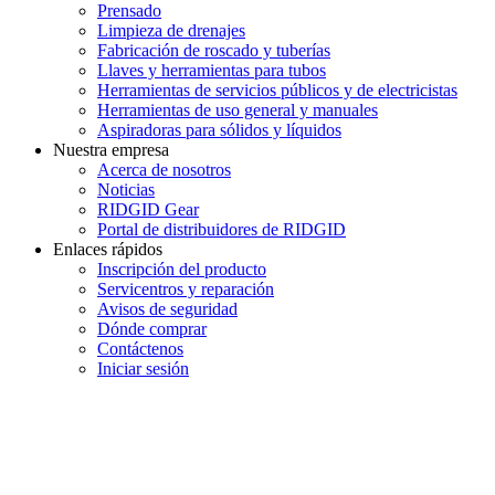
Prensado
Limpieza de drenajes
Fabricación de roscado y tuberías
Llaves y herramientas para tubos
Herramientas de servicios públicos y de electricistas
Herramientas de uso general y manuales
Aspiradoras para sólidos y líquidos
Nuestra empresa
Acerca de nosotros
Noticias
RIDGID Gear
Portal de distribuidores de RIDGID
Enlaces rápidos
Inscripción del producto
Servicentros y reparación
Avisos de seguridad
Dónde comprar
Contáctenos
Iniciar sesión
INGRESE EN LA LISTA DE DIRECCIONES DE RIDGID
Unirse a nuestra lista de correo