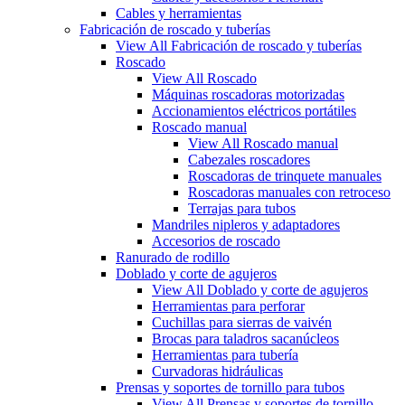
Cables y herramientas
Fabricación de roscado y tuberías
View All Fabricación de roscado y tuberías
Roscado
View All Roscado
Máquinas roscadoras motorizadas
Accionamientos eléctricos portátiles
Roscado manual
View All Roscado manual
Cabezales roscadores
Roscadoras de trinquete manuales
Roscadoras manuales con retroceso
Terrajas para tubos
Mandriles nipleros y adaptadores
Accesorios de roscado
Ranurado de rodillo
Doblado y corte de agujeros
View All Doblado y corte de agujeros
Herramientas para perforar
Cuchillas para sierras de vaivén
Brocas para taladros sacanúcleos
Herramientas para tubería
Curvadoras hidráulicas
Prensas y soportes de tornillo para tubos
View All Prensas y soportes de tornillo