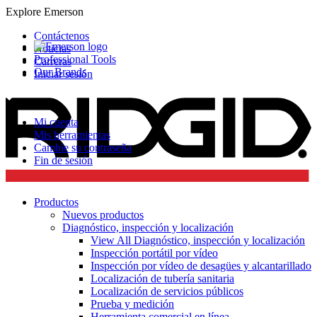
Explore Emerson
Contáctenos
Noticias
Professional Tools
Carreras
Our Brands
Iniciar sesión
Mi cuenta
Mis herramientas
Cambie su contraseña
Fin de sesión
Productos
Nuevos productos
Diagnóstico, inspección y localización
View All Diagnóstico, inspección y localización
Inspección portátil por vídeo
Inspección por vídeo de desagües y alcantarillado
Localización de tubería sanitaria
Localización de servicios públicos
Prueba y medición
Herramienta comercial en línea