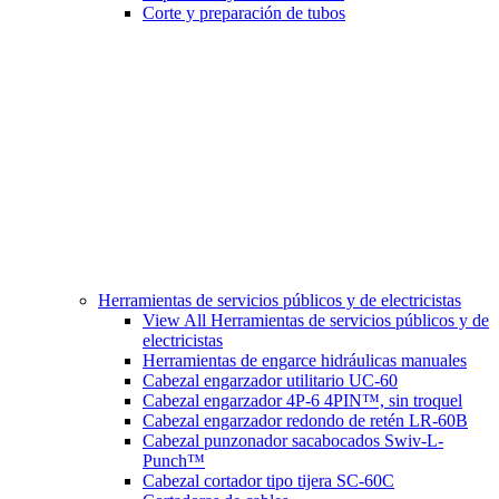
Corte y preparación de tubos
Herramientas de servicios públicos y de electricistas
View All Herramientas de servicios públicos y de
electricistas
Herramientas de engarce hidráulicas manuales
Cabezal engarzador utilitario UC-60
Cabezal engarzador 4P-6 4PIN™, sin troquel
Cabezal engarzador redondo de retén LR-60B
Cabezal punzonador sacabocados Swiv-L-
Punch™
Cabezal cortador tipo tijera SC-60C