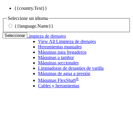
{{country.Text}}
Seleccione un idioma
{{language.Name}}
Seleccionar
Limpieza de drenajes
View All Limpieza de drenajes
Herramientas manuales
Máquinas para fregaderos
Máquinas a tambor
Máquinas seccionales
Limpiadoras de desagües de varilla
Máquinas de agua a presión
®
Máquinas FlexShaft
Cables y herramientas