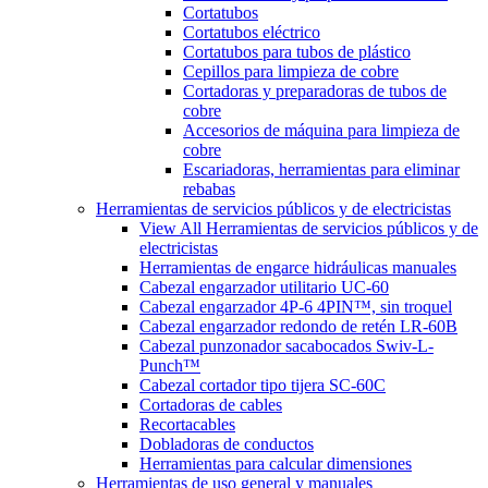
Cortatubos
Cortatubos eléctrico
Cortatubos para tubos de plástico
Cepillos para limpieza de cobre
Cortadoras y preparadoras de tubos de
cobre
Accesorios de máquina para limpieza de
cobre
Escariadoras, herramientas para eliminar
rebabas
Herramientas de servicios públicos y de electricistas
View All Herramientas de servicios públicos y de
electricistas
Herramientas de engarce hidráulicas manuales
Cabezal engarzador utilitario UC-60
Cabezal engarzador 4P-6 4PIN™, sin troquel
Cabezal engarzador redondo de retén LR-60B
Cabezal punzonador sacabocados Swiv-L-
Punch™
Cabezal cortador tipo tijera SC-60C
Cortadoras de cables
Recortacables
Dobladoras de conductos
Herramientas para calcular dimensiones
Herramientas de uso general y manuales