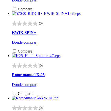
Dónde comprar
Compare
(0)
0.0
de
KWIK-SPIN+
5
estrellas.
Dónde comprar
Compare
(0)
0.0
de
Rotor manual K-25
5
estrellas.
Dónde comprar
Compare
(0)
0.0