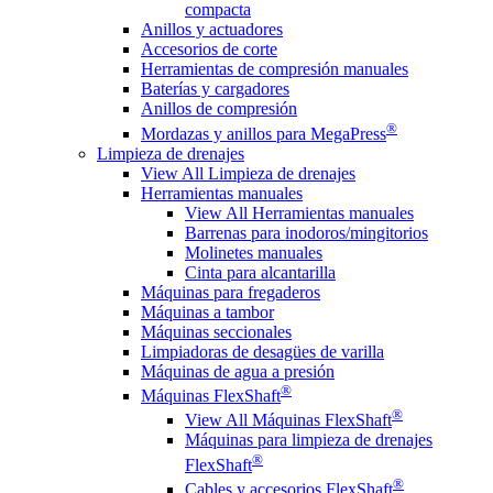
compacta
Anillos y actuadores
Accesorios de corte
Herramientas de compresión manuales
Baterías y cargadores
Anillos de compresión
®
Mordazas y anillos para MegaPress
Limpieza de drenajes
View All Limpieza de drenajes
Herramientas manuales
View All Herramientas manuales
Barrenas para inodoros/mingitorios
Molinetes manuales
Cinta para alcantarilla
Máquinas para fregaderos
Máquinas a tambor
Máquinas seccionales
Limpiadoras de desagües de varilla
Máquinas de agua a presión
®
Máquinas FlexShaft
®
View All Máquinas FlexShaft
Máquinas para limpieza de drenajes
®
FlexShaft
®
Cables y accesorios FlexShaft