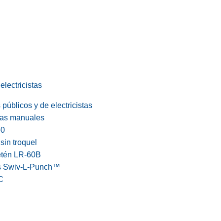
electricistas
públicos y de electricistas
cas manuales
60
in troquel
etén LR-60B
s Swiv-L-Punch™
C