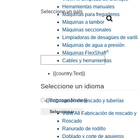
Herramientas manuales
Seleccione un país
Máquinas para fregaderos
Máquinas a tambor
Máquinas seccionales
Limpiadoras de desagües de varill
Máquinas de agua a presión
®
Máquinas FlexShaft
Cables y herramientas
{{country.Text}}
Seleccione un idioma
{{language.Name}}
Fabricación de roscado y tuberías
Seleccionar
View All Fabricación de roscado y 
Roscado
Ranurado de rodillo
Doblado y corte de agujeros