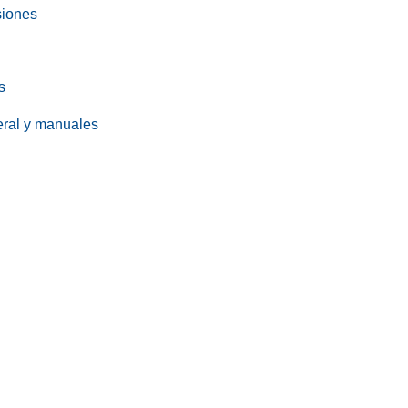
siones
s
eral y manuales