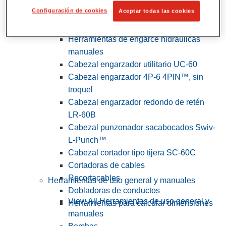
Configuración de cookies
Aceptar todas las cookies
View All Herramientas de servicios
públicos y de electricistas
Herramientas de engarce hidráulicas
manuales
Cabezal engarzador utilitario UC-60
Cabezal engarzador 4P-6 4PIN™, sin
troquel
Cabezal engarzador redondo de retén
LR-60B
Cabezal punzonador sacabocados Swiv-
L-Punch™
Cabezal cortador tipo tijera SC-60C
Cortadoras de cables
Recortacables
Herramientas de uso general y manuales
Dobladoras de conductos
View All Herramientas de uso general y
Herramientas para calcular dimensiones
manuales