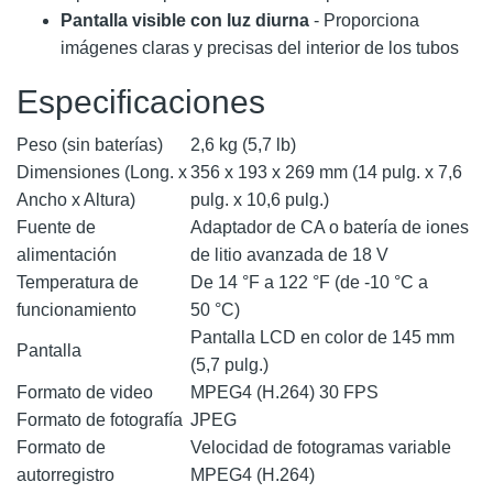
Pantalla visible con luz diurna
- Proporciona
imágenes claras y precisas del interior de los tubos
Especificaciones
Peso (sin baterías)
2,6 kg (5,7 lb)
Dimensiones (Long. x
356 x 193 x 269 mm (14 pulg. x 7,6
Ancho x Altura)
pulg. x 10,6 pulg.)
Fuente de
Adaptador de CA o batería de iones
alimentación
de litio avanzada de 18 V
Temperatura de
De 14 °F a 122 °F (de -10 °C a
funcionamiento
50 °C)
Pantalla LCD en color de 145 mm
Pantalla
(5,7 pulg.)
Formato de video
MPEG4 (H.264) 30 FPS
Formato de fotografía
JPEG
Formato de
Velocidad de fotogramas variable
autorregistro
MPEG4 (H.264)