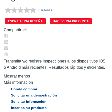
0 reseñas
Sin
puntuación.
Enlace
ESCRIBA UNA RESEÑA
HACER UNA PREGUNTA
en
la
Compartir
misma
página.
Transmita y/o registre inspecciones a los dispositivos iOS
o Android más recientes. Resultados rápidos y eficientes.
Mostrar menos
Más información
Dónde comprar
Solicitar una demostración
Solicitar información
Inscriba su producto