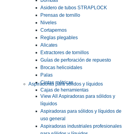
Bombas
Asidero de tubos STRAPLOCK
Prensas de tornillo
Niveles
Cortapernos
Reglas plegables
Alicates
Extractores de tornillos
Guías de perforación de repuesto
Brocas helicoidales
Palas
Cintas métricas
Aspiradoras para sólidos y líquidos
Cajas de herramientas
View All Aspiradoras para sólidos y
líquidos
Aspiradoras para sólidos y líquidos de
uso general
Aspiradoras industriales profesionales
para sólidos y líquidos