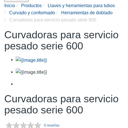
Inicio
Productos
Llaves y herramientas para tubos
Curvado y conformado
Herramientas de doblado
Curvadoras para servicio pesado serie 600
Curvadoras para servicio
pesado serie 600
Curvadoras para servicio
pesado serie 600
0 reseñas
Sin