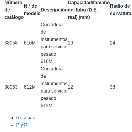
Número
Capacidad/tamaño
N.° de
Radio de
de
Descripción
del tubo (D.E.
modelo
curvatura
catálogo
real) (mm)
Curvadora
de
instrumentos
38058
610M
10
24
para servicio
pesado
610M
Curvadora
de
instrumentos
38063
612M
12
38
para servicio
pesado
612M
Reseñas
P y R