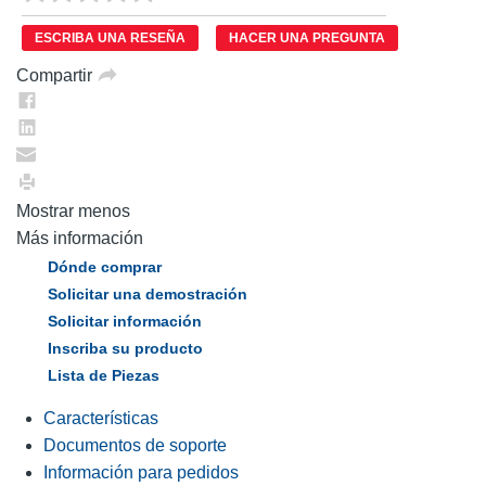
puntuación.
Enlace
ESCRIBA UNA RESEÑA
HACER UNA PREGUNTA
en
la
Compartir
misma
página.
Mostrar menos
Más información
Dónde comprar
Solicitar una demostración
Solicitar información
Inscriba su producto
Lista de Piezas
Características
Documentos de soporte
Información para pedidos