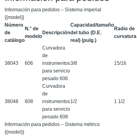
Información para pedidos – Sistema imperial
{{model}}
Número
Capacidad/tamaño
N.° de
Radio de
de
Descripción
del tubo (D.E.
modelo
curvatura 
catálogo
real) (pulg.)
Curvadora
de
38043
606
instrumentos
3/8
15/16
para servicio
pesado 606
Curvadora
de
38048
608
instrumentos
1/2
1 1/2
para servicio
pesado 608
Información para pedidos – Sistema métrico
{{model}}