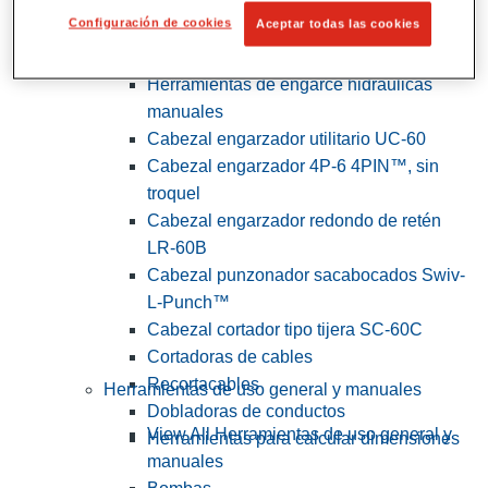
Configuración de cookies
Aceptar todas las cookies
View All Herramientas de servicios
públicos y de electricistas
Herramientas de engarce hidráulicas
manuales
Cabezal engarzador utilitario UC-60
Cabezal engarzador 4P-6 4PIN™, sin
troquel
Cabezal engarzador redondo de retén
LR-60B
Cabezal punzonador sacabocados Swiv-
L-Punch™
Cabezal cortador tipo tijera SC-60C
Cortadoras de cables
Recortacables
Herramientas de uso general y manuales
Dobladoras de conductos
View All Herramientas de uso general y
Herramientas para calcular dimensiones
manuales