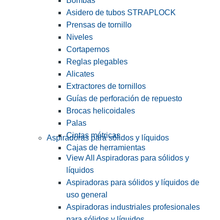
Bombas
Asidero de tubos STRAPLOCK
Prensas de tornillo
Niveles
Cortapernos
Reglas plegables
Alicates
Extractores de tornillos
Guías de perforación de repuesto
Brocas helicoidales
Palas
Cintas métricas
Aspiradoras para sólidos y líquidos
Cajas de herramientas
View All Aspiradoras para sólidos y
líquidos
Aspiradoras para sólidos y líquidos de
uso general
Aspiradoras industriales profesionales
para sólidos y líquidos