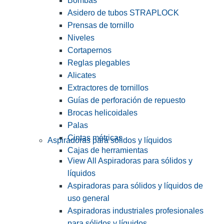
Bombas
Asidero de tubos STRAPLOCK
Prensas de tornillo
Niveles
Cortapernos
Reglas plegables
Alicates
Extractores de tornillos
Guías de perforación de repuesto
Brocas helicoidales
Palas
Cintas métricas
Aspiradoras para sólidos y líquidos
Cajas de herramientas
View All Aspiradoras para sólidos y
líquidos
Aspiradoras para sólidos y líquidos de
uso general
Aspiradoras industriales profesionales
para sólidos y líquidos