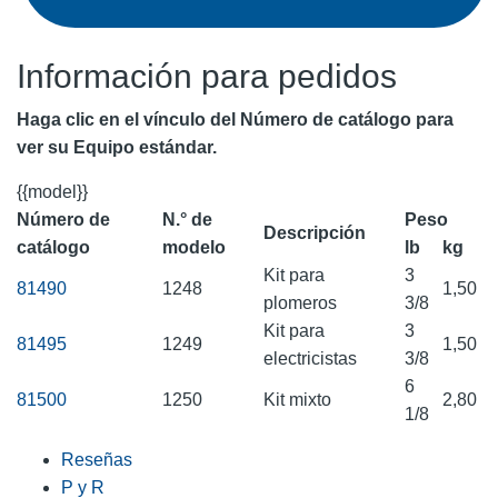
Información para pedidos
Haga clic en el vínculo del Número de catálogo para
ver su Equipo estándar.
{{model}}
Número de
N.° de
Peso
Descripción
catálogo
modelo
lb
kg
Kit para
3
81490
1248
1,50
plomeros
3/8
Kit para
3
81495
1249
1,50
electricistas
3/8
6
81500
1250
Kit mixto
2,80
1/8
Reseñas
P y R