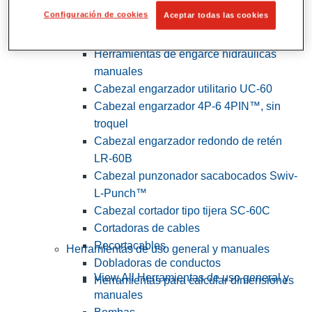
Configuración de cookies
Aceptar todas las cookies
View All Herramientas de servicios
públicos y de electricistas
Herramientas de engarce hidráulicas
manuales
Cabezal engarzador utilitario UC-60
Cabezal engarzador 4P-6 4PIN™, sin
troquel
Cabezal engarzador redondo de retén
LR-60B
Cabezal punzonador sacabocados Swiv-
L-Punch™
Cabezal cortador tipo tijera SC-60C
Cortadoras de cables
Recortacables
Herramientas de uso general y manuales
Dobladoras de conductos
View All Herramientas de uso general y
Herramientas para calcular dimensiones
manuales