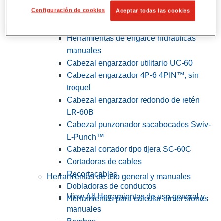
Configuración de cookies
Aceptar todas las cookies
View All Herramientas de servicios
públicos y de electricistas
Herramientas de engarce hidráulicas
manuales
Cabezal engarzador utilitario UC-60
Cabezal engarzador 4P-6 4PIN™, sin
troquel
Cabezal engarzador redondo de retén
LR-60B
Cabezal punzonador sacabocados Swiv-
L-Punch™
Cabezal cortador tipo tijera SC-60C
Cortadoras de cables
Recortacables
Herramientas de uso general y manuales
Dobladoras de conductos
View All Herramientas de uso general y
Herramientas para calcular dimensiones
manuales