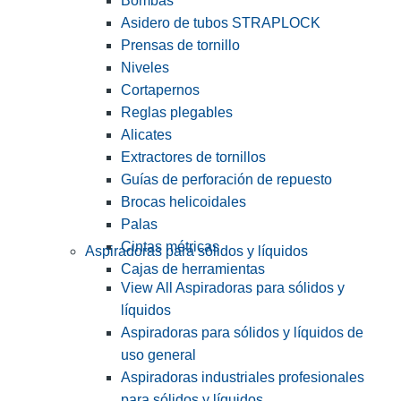
Bombas
Asidero de tubos STRAPLOCK
Prensas de tornillo
Niveles
Cortapernos
Reglas plegables
Alicates
Extractores de tornillos
Guías de perforación de repuesto
Brocas helicoidales
Palas
Cintas métricas
Aspiradoras para sólidos y líquidos
Cajas de herramientas
View All Aspiradoras para sólidos y
líquidos
Aspiradoras para sólidos y líquidos de
uso general
Aspiradoras industriales profesionales
para sólidos y líquidos