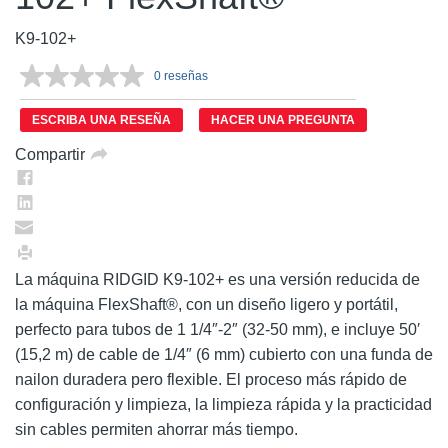
K9-102+
0 reseñas
Sin
puntuación.
Enlace
ESCRIBA UNA RESEÑA
HACER UNA PREGUNTA
en
la
Compartir
misma
página.
La máquina RIDGID K9-102+ es una versión reducida de
la máquina FlexShaft®, con un diseño ligero y portátil,
perfecto para tubos de 1 1/4″-2″ (32-50 mm), e incluye 50′
(15,2 m) de cable de 1/4″ (6 mm) cubierto con una funda de
nailon duradera pero flexible. El proceso más rápido de
configuración y limpieza, la limpieza rápida y la practicidad
sin cables permiten ahorrar más tiempo.