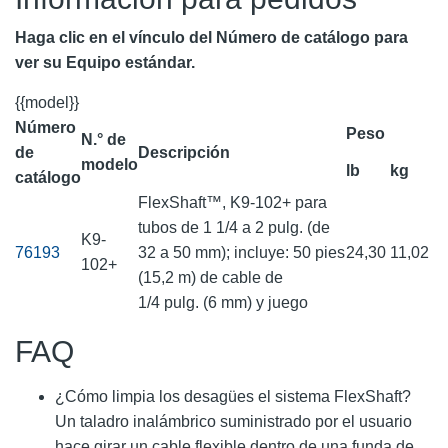
Haga clic en el vínculo del Número de catálogo para
ver su Equipo estándar.
{{model}}
Número
Peso
N.° de
de
Descripción
modelo
lb
kg
catálogo
FlexShaft™, K9-102+ para
tubos de 1 1/4 a 2 pulg. (de
K9-
76193
32 a 50 mm); incluye: 50 pies
24,30
11,02
102+
(15,2 m) de cable de
1/4 pulg. (6 mm) y juego
FAQ
¿Cómo limpia los desagües el sistema FlexShaft?
Un taladro inalámbrico suministrado por el usuario
hace girar un cable flexible dentro de una funda de